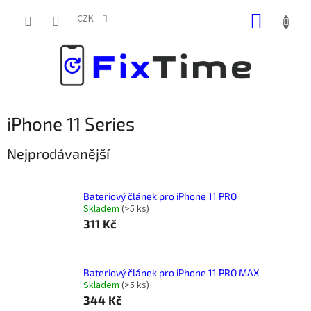
Přejít
NÁKUP
na
CZK
obsah
KOŠÍK
iPhone 11 Series
Nejprodávanější
Bateriový článek pro iPhone 11 PRO
Skladem
(
>5 ks
)
311 Kč
Bateriový článek pro iPhone 11 PRO MAX
Skladem
(
>5 ks
)
344 Kč