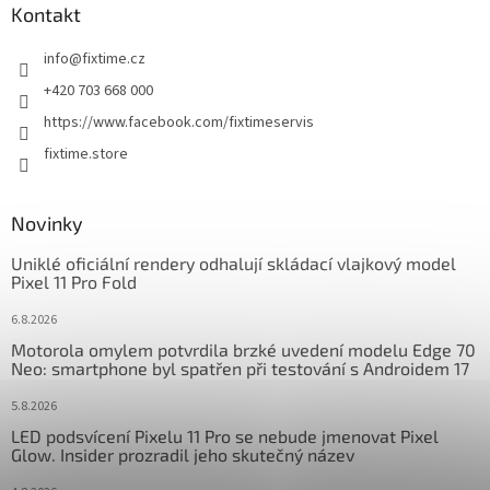
a
Kontakt
t
info
@
fixtime.cz
í
+420 703 668 000
https://www.facebook.com/fixtimeservis
fixtime.store
Novinky
Uniklé oficiální rendery odhalují skládací vlajkový model
Pixel 11 Pro Fold
6.8.2026
Motorola omylem potvrdila brzké uvedení modelu Edge 70
Neo: smartphone byl spatřen při testování s Androidem 17
5.8.2026
LED podsvícení Pixelu 11 Pro se nebude jmenovat Pixel
Glow. Insider prozradil jeho skutečný název