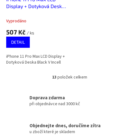
Display + Dotyková Deska
Black V Incell
Vyprodáno
507 Kč
/ ks
DETAIL
iPhone 11 Pro Max LCD Display +
Dotyková Deska Black V Incell
13
položek celkem
O
v
l
á
Doprava zdarma
d
při objednávce nad 3000 kč
a
c
í
Objednejte dnes, doručíme zítra
p
u zboží které je skladem
r
v