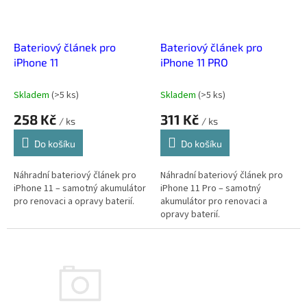
p
r
o
d
Bateriový článek pro
Bateriový článek pro
u
iPhone 11
iPhone 11 PRO
k
t
Skladem
(
>5 ks
)
Skladem
(
>5 ks
)
ů
258 Kč
311 Kč
/ ks
/ ks
Do košíku
Do košíku
Náhradní bateriový článek pro
Náhradní bateriový článek pro
iPhone 11 – samotný akumulátor
iPhone 11 Pro – samotný
pro renovaci a opravy baterií.
akumulátor pro renovaci a
opravy baterií.