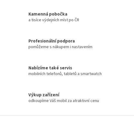
k
y
Kamenná pobočka
v
a tisíce výdejních míst po ČR
ý
p
i
s
Profesionální podpora
u
pomůžeme s nákupem i nastavením
Nabízíme také servis
mobilních telefonů, tabletů a smartwatch
Výkup zařízení
odkoupíme Váš mobil za atraktivní cenu
Z
á
p