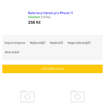
Bateriový článek pro iPhone 11
Skladem
(
>5 ks
)
258 Kč
Ř
a
Doporučujeme
Nejlevnější
Nejdražší
Nejprodávanější
z
e
Abecedně
n
í
p
OTEVŘÍT FILTR
r
o
V
d
ý
u
p
k
i
t
s
ů