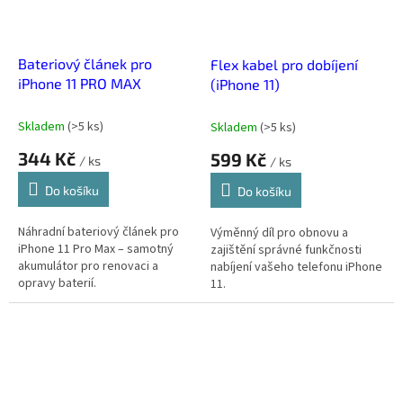
Bateriový článek pro
Flex kabel pro dobíjení
iPhone 11 PRO MAX
(iPhone 11)
Skladem
(
>5 ks
)
Skladem
(
>5 ks
)
344 Kč
599 Kč
/ ks
/ ks
Do košíku
Do košíku
Náhradní bateriový článek pro
Výměnný díl pro obnovu a
iPhone 11 Pro Max – samotný
zajištění správné funkčnosti
akumulátor pro renovaci a
nabíjení vašeho telefonu iPhone
opravy baterií.
11.