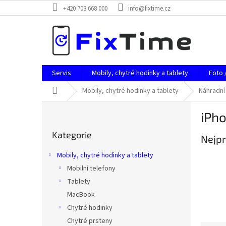
Přejít
+420 703 668 000
info@fixtime.cz
na
obsah
Servis
Mobily, chytré hodinky a tablety
Foto 
Domů
Mobily, chytré hodinky a tablety
Náhradní 
P
iPho
o
Přeskočit
s
Kategorie
kategorie
Nejpr
t
r
Mobily, chytré hodinky a tablety
a
Mobilní telefony
n
Tablety
n
í
MacBook
p
Chytré hodinky
a
Chytré prsteny