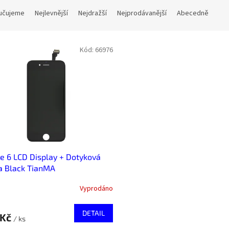
učujeme
Nejlevnější
Nejdražší
Nejprodávanější
Abecedně
Kód:
66976
e 6 LCD Display + Dotyková
a Black TianMA
Vyprodáno
DETAIL
 Kč
/ ks