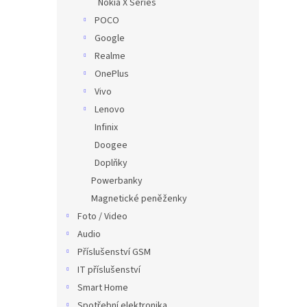
Nokia X Series
POCO
Google
Realme
OnePlus
Vivo
Lenovo
Infinix
Doogee
Doplňky
Powerbanky
Magnetické peněženky
Foto / Video
Audio
Příslušenství GSM
IT příslušenství
Smart Home
Spotřební elektronika