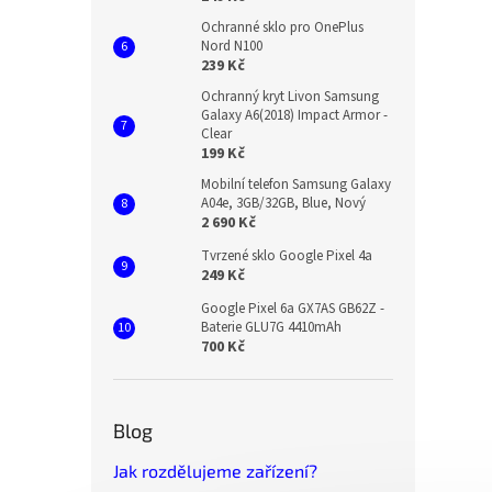
Ochranné sklo pro OnePlus
Nord N100
239 Kč
Ochranný kryt Livon Samsung
Galaxy A6(2018) Impact Armor -
Clear
199 Kč
Mobilní telefon Samsung Galaxy
A04e, 3GB/32GB, Blue, Nový
2 690 Kč
Tvrzené sklo Google Pixel 4a
249 Kč
Google Pixel 6a GX7AS GB62Z -
Baterie GLU7G 4410mAh
700 Kč
Blog
Jak rozdělujeme zařízení?