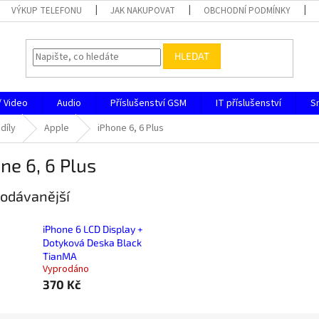
VÝKUP TELEFONU
JAK NAKUPOVAT
OBCHODNÍ PODMÍNKY
HLEDAT
/ Video
Audio
Příslušenství GSM
IT příslušenství
S
díly
Apple
iPhone 6, 6 Plus
ne 6, 6 Plus
odávanější
iPhone 6 LCD Display +
Dotyková Deska Black
TianMA
Vyprodáno
370 Kč