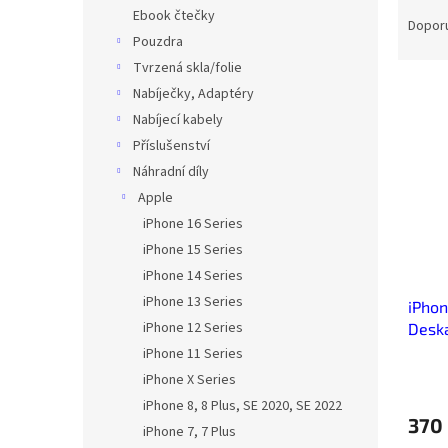
Ř
n
Ebook čtečky
a
e
Dopor
Pouzdra
z
l
e
Tvrzená skla/folie
V
n
Nabíječky, Adaptéry
ý
í
Nabíjecí kabely
p
p
Příslušenství
i
r
Náhradní díly
s
o
p
Apple
d
r
u
iPhone 16 Series
o
k
iPhone 15 Series
d
t
iPhone 14 Series
u
ů
iPhone 13 Series
iPhon
k
iPhone 12 Series
Desk
t
ů
iPhone 11 Series
iPhone X Series
iPhone 8, 8 Plus, SE 2020, SE 2022
370
iPhone 7, 7 Plus