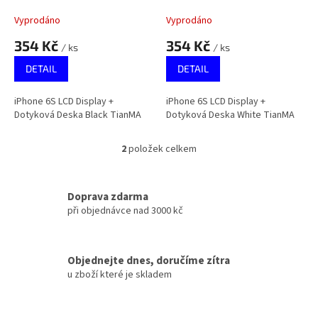
k
TianMA
TianMA
t
Vyprodáno
Vyprodáno
ů
354 Kč
354 Kč
/ ks
/ ks
DETAIL
DETAIL
iPhone 6S LCD Display +
iPhone 6S LCD Display +
Dotyková Deska Black TianMA
Dotyková Deska White TianMA
2
položek celkem
O
v
l
á
Doprava zdarma
d
při objednávce nad 3000 kč
a
c
í
Objednejte dnes, doručíme zítra
p
u zboží které je skladem
r
v
k
y