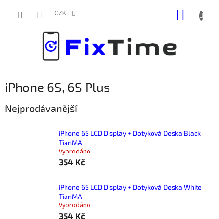
Přejít
NÁKUP
na
CZK
obsah
KOŠÍK
iPhone 6S, 6S Plus
Nejprodávanější
iPhone 6S LCD Display + Dotyková Deska Black
TianMA
Vyprodáno
354 Kč
iPhone 6S LCD Display + Dotyková Deska White
TianMA
Vyprodáno
354 Kč