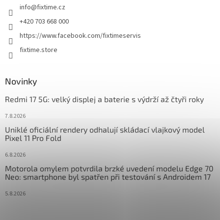
info
@
fixtime.cz
í
+420 703 668 000
https://www.facebook.com/fixtimeservis
fixtime.store
Novinky
Redmi 17 5G: velký displej a baterie s výdrží až čtyři roky
7.8.2026
Uniklé oficiální rendery odhalují skládací vlajkový model
Pixel 11 Pro Fold
6.8.2026
Motorola omylem potvrdila brzké uvedení modelu Edge 70
Neo: smartphone byl spatřen při testování s Androidem 17
5.8.2026