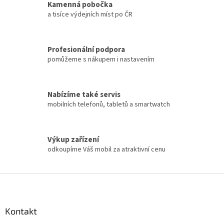
Kamenná pobočka
v
a tisíce výdejních míst po ČR
ý
p
i
s
Profesionální podpora
u
pomůžeme s nákupem i nastavením
Nabízíme také servis
mobilních telefonů, tabletů a smartwatch
Výkup zařízení
odkoupíme Váš mobil za atraktivní cenu
Z
á
p
a
Kontakt
t