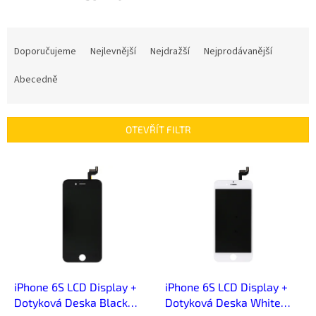
Ř
a
Doporučujeme
Nejlevnější
Nejdražší
Nejprodávanější
z
e
Abecedně
n
í
p
OTEVŘÍT FILTR
r
o
V
d
ý
u
p
k
i
t
s
ů
p
r
o
d
iPhone 6S LCD Display +
iPhone 6S LCD Display +
u
Dotyková Deska Black
Dotyková Deska White