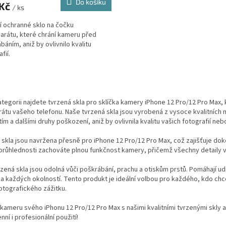
Do košíku
 Kč
/ ks
ní ochranné sklo na čočku
arátu, které chrání kameru před
báním, aniž by ovlivnilo kvalitu
fií.
O
v
l
ategorii najdete tvrzená skla pro sklíčka kamery iPhone 12 Pro/12 Pro Max, k
á
átu vašeho telefonu. Naše tvrzená skla jsou vyrobená z vysoce kvalitních 
d
ím a dalšími druhy poškození, aniž by ovlivnila kvalitu vašich fotografií nebo
a
c
skla jsou navržena přesně pro iPhone 12 Pro/12 Pro Max, což zajišťuje dokon
í
průhlednosti zachováte plnou funkčnost kamery, přičemž všechny detaily v
p
r
zená skla jsou odolná vůči poškrábání, prachu a otiskům prstů. Pomáhají ud
v
za každých okolností. Tento produkt je ideální volbou pro každého, kdo chce
k
fotografického zážitku.
y
v
kameru svého iPhonu 12 Pro/12 Pro Max s našimi kvalitními tvrzenými skly a
ý
ní i profesionální použití!
p