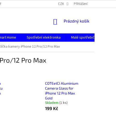
PODMÍNKY OCHRANY OSOBNÍCH ÚDAJŮ
CZK
Přihlášení
NÁKUPNÍ
Prázdný košík
KOŠÍK
mart Home
Spotřební elektronika
Malé spotřebiče
Počít
klíčka kamery iPhone 12 Pro/12 Pro Max
 Pro/12 Pro Max
a
COTEetCI Aluminium
tu
Camera Glass for
o
iPhone 12 Pro Max
Gold
Skladem
(
1 ks
)
199 Kč