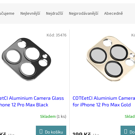
učujeme
Nejlevnější
Nejdražší
Nejprodávanější
Abecedně
Kód:
35476
K
etCI Aluminium Camera Glass
COTEetCI Aluminium Camera
Phone 12 Pro Max Black
for iPhone 12 Pro Max Gold
Skladem
(
1 ks
)
Skla
Do košíku
Do
 Kč
199 Kč