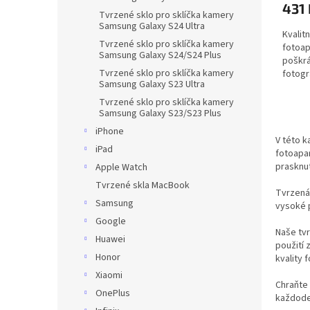
431
Tvrzené sklo pro sklíčka kamery
Samsung Galaxy S24 Ultra
Kvalit
Tvrzené sklo pro sklíčka kamery
fotoap
Samsung Galaxy S24/S24 Plus
poškrá
Tvrzené sklo pro sklíčka kamery
fotogra
Samsung Galaxy S23 Ultra
Tvrzené sklo pro sklíčka kamery
Samsung Galaxy S23/S23 Plus
iPhone
V této k
iPad
fotoapar
prasknut
Apple Watch
Tvrzené skla MacBook
Tvrzená 
Samsung
vysoké 
Google
Naše tvr
Huawei
použití 
Honor
kvality 
Xiaomi
Chraňte 
OnePlus
každoden