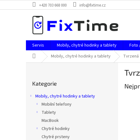
Přejít
+420 703 668 000
info@fixtime.cz
na
obsah
Servis
Mobily, chytré hodinky a tablety
Foto 
Domů
Mobily, chytré hodinky a tablety
Tvrzená 
P
Tvrz
o
Přeskočit
s
Kategorie
kategorie
Nejpr
t
r
Mobily, chytré hodinky a tablety
a
Mobilní telefony
n
Tablety
n
í
MacBook
p
Chytré hodinky
a
Chytré prsteny