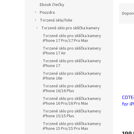
n
Ebook čtečky
Ř
e
a
Pouzdra
Dopor
l
z
Tvrzená skla/folie
e
Tvrzené sklo pro sklíčka kamery
V
n
Tvrzené sklo pro sklíčka kamery
ý
í
iPhone 17 Pro/17 Pro Max
p
p
Tvrzené sklo pro sklíčka kamery
i
r
iPhone 17 Air
s
o
Tvrzené sklo pro sklíčka kamery
p
d
iPhone 17
r
u
Tvrzené sklo pro sklíčka kamery
o
k
iPhone 16e
d
t
Tvrzené sklo pro sklíčka kamery
iPhone 16/16 Plus
u
ů
COTE
k
Tvrzené sklo pro sklíčka kamery
iPhone 16 Pro/16 Pro Max
for i
t
ů
Tvrzené sklo pro sklíčka kamery
iPhone 15/15 Plus
Tvrzené sklo pro sklíčka kamery
iPhone 15 Pro/15 Pro Max
199