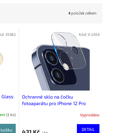
4
položek celkem
ód:
35482
Kód:
V-1934
 Glass
Ochranné sklo na čočku
fotoaparátu pro iPhone 12 Pro
dem
(
1 ks
)
Vyprodáno
DETAIL
 košíku
431 Kč
/ ks