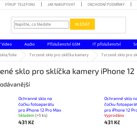
VÝKUP TELEFONU
JAK NAKUPOVAT
OBCHODNÍ PODMÍNKY
HLEDAT
/ Video
Audio
Příslušenství GSM
IT příslušenství
S
skla/folie
Tvrzené sklo pro sklíčka kamery
Tvrzené sklo pro s
ené sklo pro sklíčka kamery iPhone 12
odávanější
Ochranné sklo na
Ochranné sklo n
čočku fotoaparátu
čočku fotoapará
pro iPhone 12 Pro Max
pro iPhone 12 Pr
Skladem
(
>5 ks
)
Vyprodáno
431 Kč
431 Kč