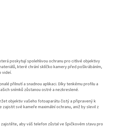
terá poskytují spolehlivou ochranu pro citlivé objektivy
materiálů, které chrání sklíčko kamery před poškrábáním,
 videí.
alé přilnutí a snadnou aplikaci. Díky tenkému profilu a
ašich snímků zůstanou ostré a nezkreslené.
ržet objektiv vašeho fotoaparátu čistý a připravený k
 zajistit své kameře maximální ochranu, aniž by slevil z
 zajistěte, aby váš telefon zůstal ve špičkovém stavu pro