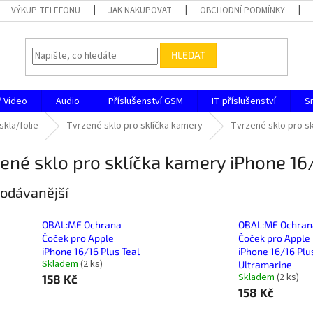
VÝKUP TELEFONU
JAK NAKUPOVAT
OBCHODNÍ PODMÍNKY
HLEDAT
/ Video
Audio
Příslušenství GSM
IT příslušenství
S
skla/folie
Tvrzené sklo pro sklíčka kamery
Tvrzené sklo pro sk
ené sklo pro sklíčka kamery iPhone 16
odávanější
OBAL:ME Ochrana
OBAL:ME Ochran
Čoček pro Apple
Čoček pro Apple
iPhone 16/16 Plus Teal
iPhone 16/16 Plu
Skladem
(
2 ks
)
Ultramarine
Skladem
(
2 ks
)
158 Kč
158 Kč