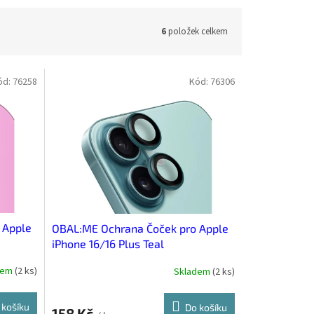
6
položek celkem
ód:
76258
Kód:
76306
 Apple
OBAL:ME Ochrana Čoček pro Apple
iPhone 16/16 Plus Teal
dem
(
2 ks
)
Skladem
(
2 ks
)
 košíku
Do košíku
158 Kč