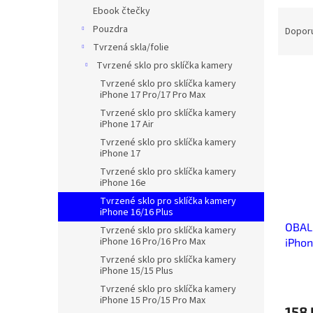
n
Ebook čtečky
Ř
e
a
Pouzdra
Dopor
l
z
Tvrzená skla/folie
e
Tvrzené sklo pro sklíčka kamery
V
n
Tvrzené sklo pro sklíčka kamery
ý
í
iPhone 17 Pro/17 Pro Max
p
p
Tvrzené sklo pro sklíčka kamery
i
r
iPhone 17 Air
s
o
Tvrzené sklo pro sklíčka kamery
p
d
iPhone 17
r
u
Tvrzené sklo pro sklíčka kamery
o
k
iPhone 16e
d
t
Tvrzené sklo pro sklíčka kamery
iPhone 16/16 Plus
u
ů
OBAL
k
Tvrzené sklo pro sklíčka kamery
iPhone 16 Pro/16 Pro Max
iPhon
t
ů
Tvrzené sklo pro sklíčka kamery
iPhone 15/15 Plus
Tvrzené sklo pro sklíčka kamery
iPhone 15 Pro/15 Pro Max
158