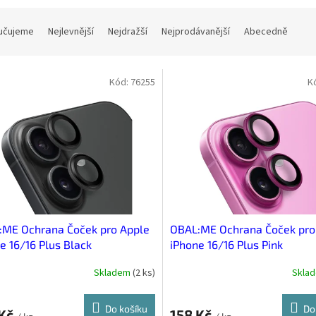
učujeme
Nejlevnější
Nejdražší
Nejprodávanější
Abecedně
Kód:
76255
K
:ME Ochrana Čoček pro Apple
OBAL:ME Ochrana Čoček pro
e 16/16 Plus Black
iPhone 16/16 Plus Pink
Skladem
(
2 ks
)
Skla
Do košíku
Do
 Kč
158 Kč