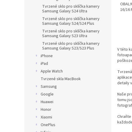
OBAL:M
Tvrzené sklo pro sklíčka kamery
16/16 
Samsung Galaxy S24 Ultra
Tvrzené sklo pro sklíčka kamery
Samsung Galaxy S24/S24 Plus
Tvrzené sklo pro sklíčka kamery
Samsung Galaxy S23 Ultra
Tvrzené sklo pro sklíčka kamery
Samsung Galaxy S23/S23 Plus
V této k
fotoapar
iPhone
poškozen
iPad
Apple Watch
Tvrzená 
aplikace
Tvrzené skla MacBook
detaily
Samsung
Naše pro
Google
tomu jso
Huawei
fotograf
Honor
Chraňte 
Xiaomi
každoden
OnePlus