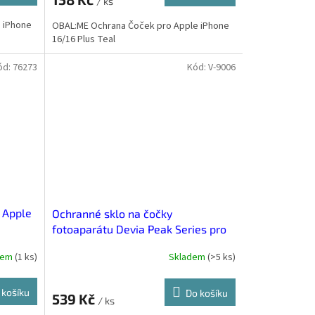
/ ks
 iPhone
OBAL:ME Ochrana Čoček pro Apple iPhone
16/16 Plus Teal
ód:
76273
Kód:
V-9006
 Apple
Ochranné sklo na čočky
fotoaparátu Devia Peak Series pro
iPhone 16/16 Plus
dem
(
1 ks
)
Skladem
(
>5 ks
)
 košíku
Do košíku
539 Kč
/ ks