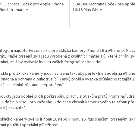
E Ochrana Čoček pro Apple iPhone
OBAL:ME Ochrana Čoček pro Apple
Plus Ultramarine
16/16 Plus White
O
v
l
ategorii najdete tvrzená skla pro sklíčka kamery iPhone 16 a iPhone 16 Plus, 
á
átu. Naše tvrzená skla jsou vyrobená z kvalitních materiálů, které chrání 
d
ími, aniž by ovlivnila kvalitu vašich fotografií nebo videí.
a
c
skla pro sklíčka kamery jsou navržena tak, aby perfektně seděla na iPhone 1
í
 snadná a ochrana dlouhotrvající. Tenký profil a vysoká průhlednost zajišťu
p
 vašich snímků zůstanou neporušené.
r
v
dukty jsou odolné proti poškrábání, prachu a otiskům prstů. Pomáhají udrž
k
u ideální volbou pro každého, kdo chce chránit kameru svého telefonu pře
y
ických zážitků.
v
ý
sklíčko kamery svého iPhonu 16 nebo iPhonu 16 Plus s našimi tvrzenými skl
p
ní použití i speciální příležitosti!
i
s