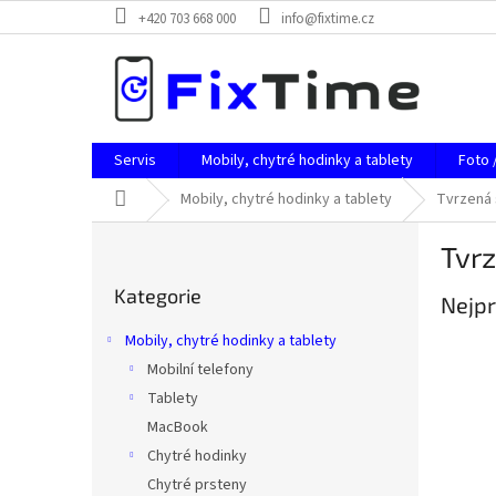
Přejít
+420 703 668 000
info@fixtime.cz
na
obsah
Servis
Mobily, chytré hodinky a tablety
Foto 
Domů
Mobily, chytré hodinky a tablety
Tvrzená 
P
Tvrz
o
Přeskočit
s
Kategorie
kategorie
Nejpr
t
r
Mobily, chytré hodinky a tablety
a
Mobilní telefony
n
Tablety
n
í
MacBook
p
Chytré hodinky
a
Chytré prsteny