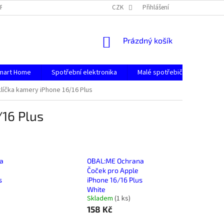
PODMÍNKY OCHRANY OSOBNÍCH ÚDAJŮ
CZK
Přihlášení
NÁKUPNÍ
Prázdný košík
KOŠÍK
mart Home
Spotřební elektronika
Malé spotřebiče
Počít
líčka kamery iPhone 16/16 Plus
/16 Plus
a
OBAL:ME Ochrana
Čoček pro Apple
s
iPhone 16/16 Plus
White
Skladem
(
1 ks
)
158 Kč