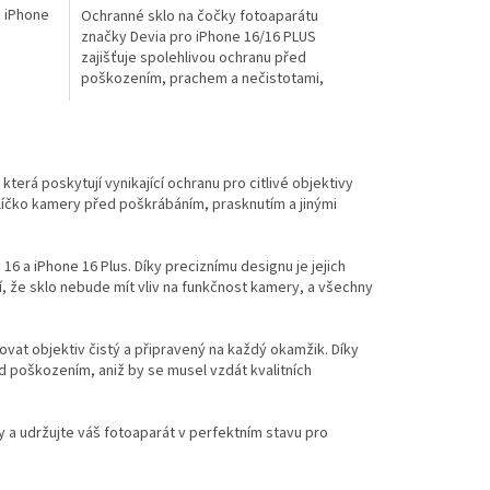
 iPhone
Ochranné sklo na čočky fotoaparátu
značky Devia pro iPhone 16/16 PLUS
zajišťuje spolehlivou ochranu před
poškozením, prachem a nečistotami,
zachovává kvalitu fotografií a snadno...
která poskytují vynikající ochranu pro citlivé objektivy
sklíčko kamery před poškrábáním, prasknutím a jinými
6 a iPhone 16 Plus. Díky preciznímu designu je jejich
jí, že sklo nebude mít vliv na funkčnost kamery, a všechny
ovat objektiv čistý a připravený na každý okamžik. Díky
d poškozením, aniž by se musel vzdát kvalitních
y a udržujte váš fotoaparát v perfektním stavu pro