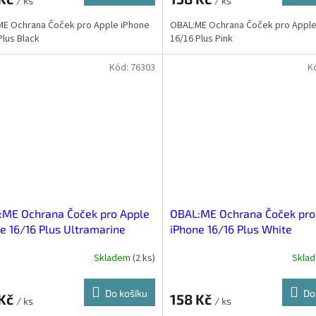
/ ks
/ ks
E Ochrana Čoček pro Apple iPhone
OBAL:ME Ochrana Čoček pro Apple
Plus Black
16/16 Plus Pink
Kód:
76303
K
:ME Ochrana Čoček pro Apple
OBAL:ME Ochrana Čoček pro
e 16/16 Plus Ultramarine
iPhone 16/16 Plus White
Skladem
(
2 ks
)
Skla
Do košíku
Do
 Kč
158 Kč
/ ks
/ ks