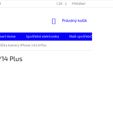
PODMÍNKY OCHRANY OSOBNÍCH ÚDAJŮ
CZK
Přihlášení
NÁKUPNÍ
Prázdný košík
KOŠÍK
mart Home
Spotřební elektronika
Malé spotřebiče
Počít
líčka kamery iPhone 14/14 Plus
/14 Plus