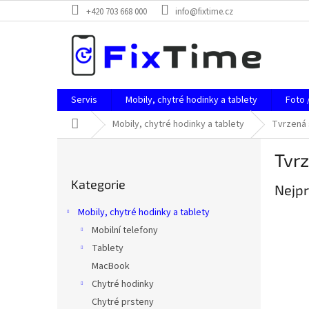
Přejít
+420 703 668 000
info@fixtime.cz
na
obsah
Servis
Mobily, chytré hodinky a tablety
Foto 
Domů
Mobily, chytré hodinky a tablety
Tvrzená 
P
Tvrz
o
Přeskočit
s
Kategorie
kategorie
Nejpr
t
r
Mobily, chytré hodinky a tablety
a
Mobilní telefony
n
Tablety
n
í
MacBook
p
Chytré hodinky
a
Chytré prsteny