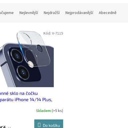
učujeme
Nejlevnější
Nejdražší
Nejprodávanější
Abecedně
Kód:
V-7115
nné sklo na čočku
parátu iPhone 14/14 Plus,
 Plus
Skladem
(
>5 ks
)
Do košíku
 Kč