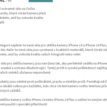
/ ks
ní ochranné sklo na čočku
arátu, které chrání kameru před
báním, aniž by ovlivnilo kvalitu
fií.
O
v
l
ategorii najdete tvrzená skla pro sklíčka kamery iPhone 14 a iPhone 14 Plus, 
á
átu. Naše tvrzená skla jsou vyrobená z kvalitních materiálů, které chrání 
d
ími, aniž by ovlivnila kvalitu vašich fotografií nebo videí.
a
c
skla pro sklíčka kamery jsou navržena tak, aby perfektně seděla na iPhone 1
í
 snadná a ochrana dlouhotrvající. Tenký profil a vysoká průhlednost zajišťu
p
 vašich snímků zůstanou neporušené.
r
v
dukty jsou odolné proti poškrábání, prachu a otiskům prstů. Pomáhají udrž
k
u ideální volbou pro každého, kdo chce chránit kameru svého telefonu pře
y
ických zážitků.
v
ý
sklíčko kamery svého iPhonu 14 nebo iPhonu 14 Plus s našimi tvrzenými skl
p
ní použití i speciální příležitosti!
i