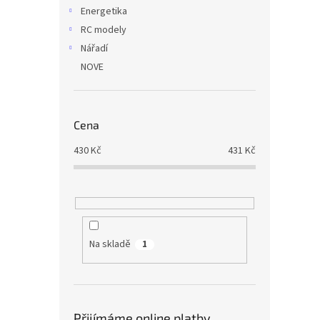
Energetika
RC modely
Nářadí
NOVE
Cena
430
Kč
431
Kč
Na skladě
1
Přijímáme online platby