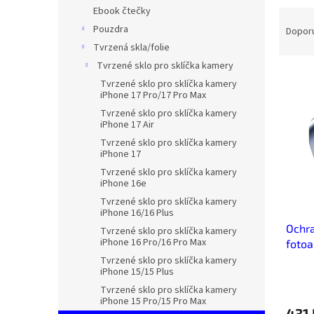
n
Ebook čtečky
Ř
e
a
Pouzdra
Dopor
l
z
Tvrzená skla/folie
e
Tvrzené sklo pro sklíčka kamery
V
n
Tvrzené sklo pro sklíčka kamery
ý
í
iPhone 17 Pro/17 Pro Max
p
p
Tvrzené sklo pro sklíčka kamery
i
r
iPhone 17 Air
s
o
Tvrzené sklo pro sklíčka kamery
p
d
iPhone 17
r
u
Tvrzené sklo pro sklíčka kamery
o
k
iPhone 16e
d
t
Tvrzené sklo pro sklíčka kamery
iPhone 16/16 Plus
u
ů
Ochra
k
Tvrzené sklo pro sklíčka kamery
iPhone 16 Pro/16 Pro Max
fotoa
t
15/15
ů
Tvrzené sklo pro sklíčka kamery
iPhone 15/15 Plus
Tvrzené sklo pro sklíčka kamery
iPhone 15 Pro/15 Pro Max
431