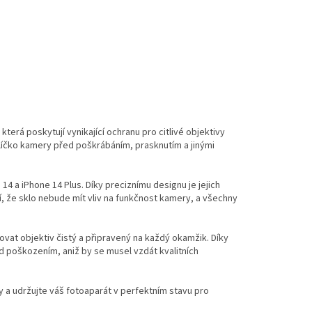
která poskytují vynikající ochranu pro citlivé objektivy
sklíčko kamery před poškrábáním, prasknutím a jinými
4 a iPhone 14 Plus. Díky preciznímu designu je jejich
jí, že sklo nebude mít vliv na funkčnost kamery, a všechny
ovat objektiv čistý a připravený na každý okamžik. Díky
d poškozením, aniž by se musel vzdát kvalitních
y a udržujte váš fotoaparát v perfektním stavu pro