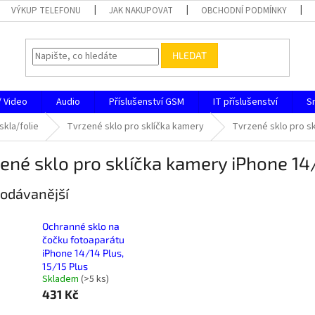
VÝKUP TELEFONU
JAK NAKUPOVAT
OBCHODNÍ PODMÍNKY
HLEDAT
/ Video
Audio
Příslušenství GSM
IT příslušenství
S
skla/folie
Tvrzené sklo pro sklíčka kamery
Tvrzené sklo pro sk
ené sklo pro sklíčka kamery iPhone 14
odávanější
Ochranné sklo na
čočku fotoaparátu
iPhone 14/14 Plus,
15/15 Plus
Skladem
(
>5 ks
)
431 Kč