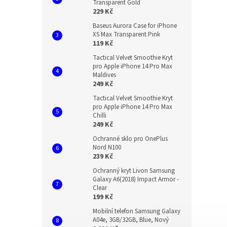
Transparent Gold
229 Kč
Baseus Aurora Case for iPhone
XS Max Transparent Pink
119 Kč
Tactical Velvet Smoothie Kryt
pro Apple iPhone 14 Pro Max
Maldives
249 Kč
Tactical Velvet Smoothie Kryt
pro Apple iPhone 14 Pro Max
Chilli
249 Kč
Ochranné sklo pro OnePlus
Nord N100
239 Kč
Ochranný kryt Livon Samsung
Galaxy A6(2018) Impact Armor -
Clear
199 Kč
Mobilní telefon Samsung Galaxy
A04e, 3GB/32GB, Blue, Nový