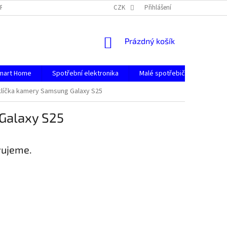
PODMÍNKY OCHRANY OSOBNÍCH ÚDAJŮ
CZK
Přihlášení
NÁKUPNÍ
Prázdný košík
KOŠÍK
mart Home
Spotřební elektronika
Malé spotřebiče
Počít
klíčka kamery Samsung Galaxy S25
 Galaxy S25
vujeme.