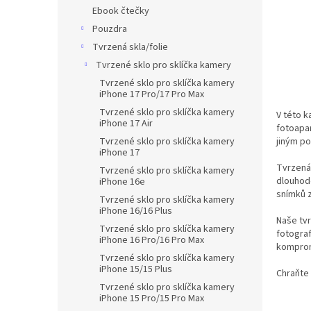
n
Ebook čtečky
e
Pouzdra
l
Tvrzená skla/folie
Tvrzené sklo pro sklíčka kamery
Tvrzené sklo pro sklíčka kamery
iPhone 17 Pro/17 Pro Max
Tvrzené sklo pro sklíčka kamery
V této k
iPhone 17 Air
fotoapar
Tvrzené sklo pro sklíčka kamery
jiným po
iPhone 17
Tvrzená 
Tvrzené sklo pro sklíčka kamery
dlouhodo
iPhone 16e
snímků z
Tvrzené sklo pro sklíčka kamery
iPhone 16/16 Plus
Naše tvr
Tvrzené sklo pro sklíčka kamery
fotograf
iPhone 16 Pro/16 Pro Max
kompromi
Tvrzené sklo pro sklíčka kamery
iPhone 15/15 Plus
Chraňte 
Tvrzené sklo pro sklíčka kamery
iPhone 15 Pro/15 Pro Max