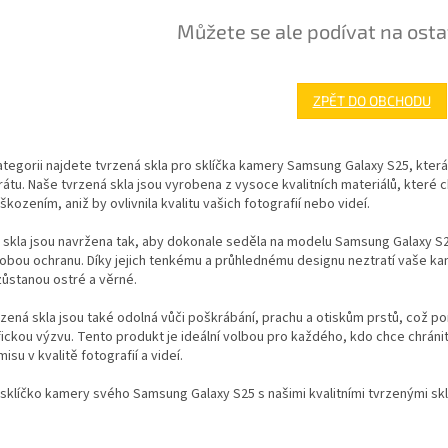
Můžete se ale podívat na osta
ZPĚT DO OBCHODU
ategorii najdete tvrzená skla pro sklíčka kamery Samsung Galaxy S25, která
átu. Naše tvrzená skla jsou vyrobena z vysoce kvalitních materiálů, které
škozením, aniž by ovlivnila kvalitu vašich fotografií nebo videí.
skla jsou navržena tak, aby dokonale seděla na modelu Samsung Galaxy S25.
bou ochranu. Díky jejich tenkému a průhlednému designu neztratí vaše kam
ůstanou ostré a věrné.
zená skla jsou také odolná vůči poškrábání, prachu a otiskům prstů, což p
ickou výzvu. Tento produkt je ideální volbou pro každého, kdo chce chrán
su v kvalitě fotografií a videí.
sklíčko kamery svého Samsung Galaxy S25 s našimi kvalitními tvrzenými skly