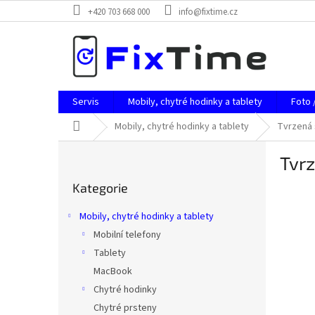
Přejít
+420 703 668 000
info@fixtime.cz
na
obsah
Servis
Mobily, chytré hodinky a tablety
Foto 
Domů
Mobily, chytré hodinky a tablety
Tvrzená 
P
Tvrz
o
Přeskočit
s
Kategorie
kategorie
t
r
Mobily, chytré hodinky a tablety
a
Mobilní telefony
n
Tablety
n
í
MacBook
p
Chytré hodinky
a
Chytré prsteny