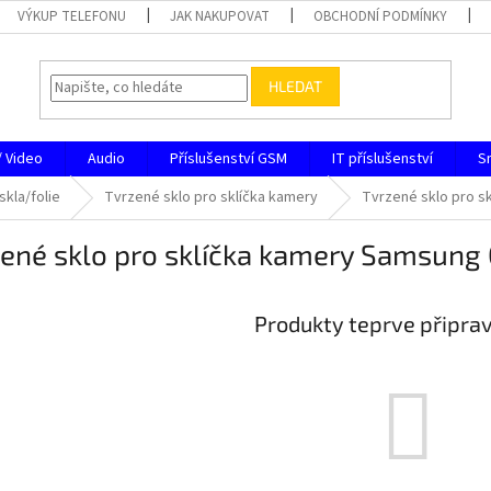
VÝKUP TELEFONU
JAK NAKUPOVAT
OBCHODNÍ PODMÍNKY
HLEDAT
/ Video
Audio
Příslušenství GSM
IT příslušenství
S
skla/folie
Tvrzené sklo pro sklíčka kamery
Tvrzené sklo pro s
ené sklo pro sklíčka kamery Samsung
Produkty teprve připra