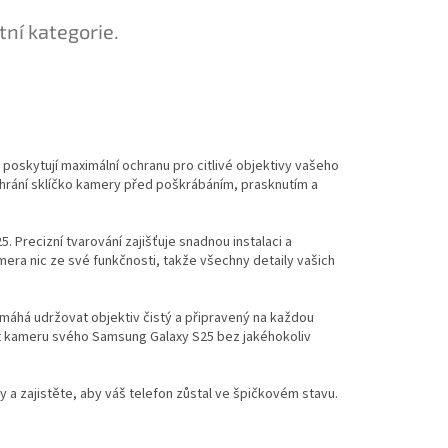
tní kategorie.
 poskytují maximální ochranu pro citlivé objektivy vašeho
 chrání sklíčko kamery před poškrábáním, prasknutím a
 Precizní tvarování zajišťuje snadnou instalaci a
era nic ze své funkčnosti, takže všechny detaily vašich
omáhá udržovat objektiv čistý a připravený na každou
it kameru svého Samsung Galaxy S25 bez jakéhokoliv
 a zajistěte, aby váš telefon zůstal ve špičkovém stavu.