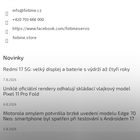
t
info
@
fixtime.cz
í
+420 703 668 000
https://www.facebook.com/fixtimeservis
fixtime.store
Novinky
Redmi 17 5G: velký displej a baterie s výdrží až čtyři roky
7.8.2026
Uniklé oficiální rendery odhalují skládací vlajkový model
Pixel 11 Pro Fold
6.8.2026
Motorola omylem potvrdila brzké uvedení modelu Edge 70
Neo: smartphone byl spatřen při testování s Androidem 17
5.8.2026