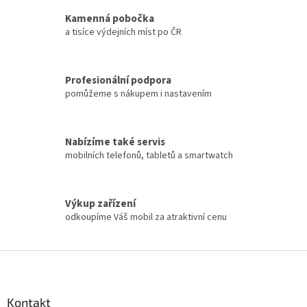
Kamenná pobočka
a tisíce výdejních míst po ČR
Profesionální podpora
pomůžeme s nákupem i nastavením
Nabízíme také servis
mobilních telefonů, tabletů a smartwatch
Výkup zařízení
odkoupíme Váš mobil za atraktivní cenu
Z
á
p
a
Kontakt