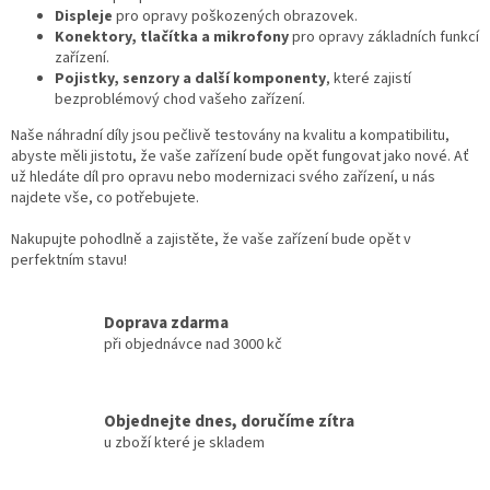
v
Displeje
pro opravy poškozených obrazovek.
k
Konektory, tlačítka a mikrofony
pro opravy základních funkcí
y
zařízení.
v
Pojistky, senzory a další komponenty
, které zajistí
ý
bezproblémový chod vašeho zařízení.
p
Naše náhradní díly jsou pečlivě testovány na kvalitu a kompatibilitu,
i
abyste měli jistotu, že vaše zařízení bude opět fungovat jako nové. Ať
s
už hledáte díl pro opravu nebo modernizaci svého zařízení, u nás
u
najdete vše, co potřebujete.
Nakupujte pohodlně a zajistěte, že vaše zařízení bude opět v
perfektním stavu!
Doprava zdarma
při objednávce nad 3000 kč
Objednejte dnes, doručíme zítra
u zboží které je skladem