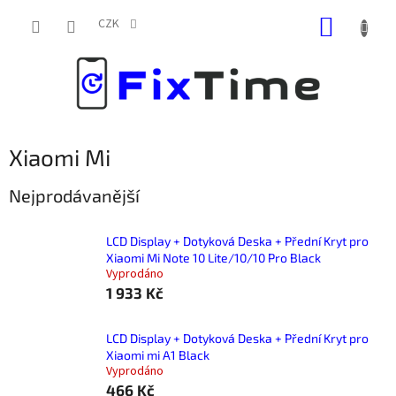
Přejít
NÁKUP
na
CZK
obsah
KOŠÍK
Xiaomi Mi
Nejprodávanější
LCD Display + Dotyková Deska + Přední Kryt pro
Xiaomi Mi Note 10 Lite/10/10 Pro Black
Vyprodáno
1 933 Kč
LCD Display + Dotyková Deska + Přední Kryt pro
Xiaomi mi A1 Black
Vyprodáno
466 Kč