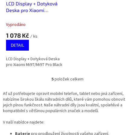
LCD Display + Dotyková
Deska pro Xiaomi
Mi9T/Mi9T Pro Black
Vyprodáno
1 078 Kč
/ ks
DETAIL
LCD Display + Dotyková Deska
pro Xiaomi Mi9T/Mi9T Pro Black
5
položek celkem
O
v
l
Ať už potřebujete opravit mobilní telefon, tablet nebo jiná zařízení,
á
nabízíme širokou škálu náhradních dílů, které vám pomohou obnovit
d
jejich plnou funkčnost. Naše náhradní díly jsou kvalitní, spolehlivé a
a
kompatibilní s většinou populárních značek a modelů.
c
í
V naší nabídce najdete:
p
r
Baterie
pro prodloužení životnosti vašeho zařízení.