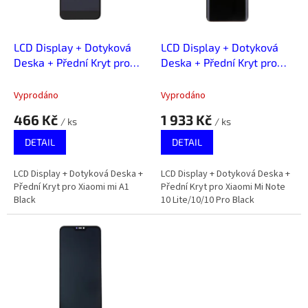
p
r
o
d
LCD Display + Dotyková
LCD Display + Dotyková
u
Deska + Přední Kryt pro
Deska + Přední Kryt pro
k
Xiaomi mi A1 Black
Xiaomi Mi Note 10
t
Lite/10/10 Pro Black
Vyprodáno
Vyprodáno
ů
466 Kč
1 933 Kč
/ ks
/ ks
DETAIL
DETAIL
LCD Display + Dotyková Deska +
LCD Display + Dotyková Deska +
Přední Kryt pro Xiaomi mi A1
Přední Kryt pro Xiaomi Mi Note
Black
10 Lite/10/10 Pro Black