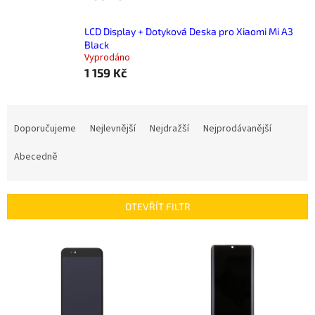
LCD Display + Dotyková Deska pro Xiaomi Mi A3
Black
Vyprodáno
1 159 Kč
Ř
a
Doporučujeme
Nejlevnější
Nejdražší
Nejprodávanější
z
e
Abecedně
n
í
p
OTEVŘÍT FILTR
r
o
V
d
ý
u
p
k
i
t
s
ů