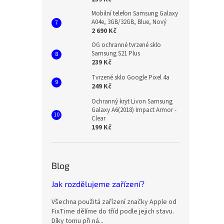
Mobilní telefon Samsung Galaxy
A04e, 3GB/32GB, Blue, Nový
2 690 Kč
OG ochranné tvrzené sklo
Samsung S21 Plus
239 Kč
Tvrzené sklo Google Pixel 4a
249 Kč
Ochranný kryt Livon Samsung
Galaxy A6(2018) Impact Armor -
Clear
199 Kč
Blog
Jak rozdělujeme zařízení?
Všechna použitá zařízení značky Apple od
FixTime dělíme do tříd podle jejich stavu.
Díky tomu při ná...