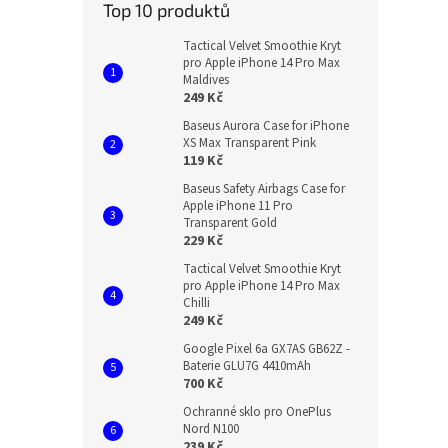
Top 10 produktů
Tactical Velvet Smoothie Kryt
pro Apple iPhone 14 Pro Max
Maldives
249 Kč
Baseus Aurora Case for iPhone
XS Max Transparent Pink
119 Kč
Baseus Safety Airbags Case for
Apple iPhone 11 Pro
Transparent Gold
229 Kč
Tactical Velvet Smoothie Kryt
pro Apple iPhone 14 Pro Max
Chilli
249 Kč
Google Pixel 6a GX7AS GB62Z -
Baterie GLU7G 4410mAh
700 Kč
Ochranné sklo pro OnePlus
Nord N100
239 Kč