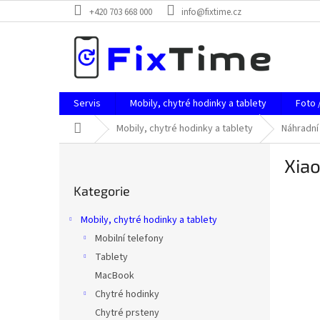
Přejít
+420 703 668 000
info@fixtime.cz
na
obsah
Servis
Mobily, chytré hodinky a tablety
Foto 
Domů
Mobily, chytré hodinky a tablety
Náhradní 
P
Xia
o
Přeskočit
s
Kategorie
kategorie
t
r
Mobily, chytré hodinky a tablety
a
Mobilní telefony
n
Tablety
n
í
MacBook
p
Chytré hodinky
a
Chytré prsteny