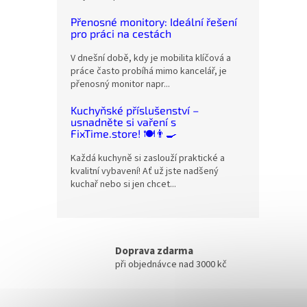
Přenosné monitory: Ideální řešení
pro práci na cestách
V dnešní době, kdy je mobilita klíčová a
práce často probíhá mimo kancelář, je
přenosný monitor napr...
Kuchyňské příslušenství –
usnadněte si vaření s
FixTime.store! 🍽️👨‍🍳
Každá kuchyně si zaslouží praktické a
kvalitní vybavení! Ať už jste nadšený
kuchař nebo si jen chcet...
Doprava zdarma
při objednávce nad 3000 kč