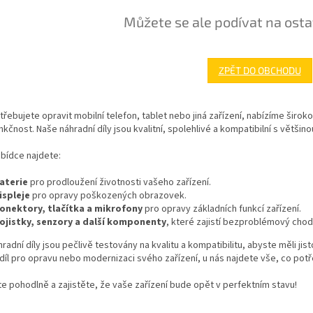
Můžete se ale podívat na osta
ZPĚT DO OBCHODU
třebujete opravit mobilní telefon, tablet nebo jiná zařízení, nabízíme širo
nkčnost. Naše náhradní díly jsou kvalitní, spolehlivé a kompatibilní s větši
abídce najdete:
aterie
pro prodloužení životnosti vašeho zařízení.
ispleje
pro opravy poškozených obrazovek.
onektory, tlačítka a mikrofony
pro opravy základních funkcí zařízení.
ojistky, senzory a další komponenty
, které zajistí bezproblémový chod
radní díly jsou pečlivě testovány na kvalitu a kompatibilitu, abyste měli ji
díl pro opravu nebo modernizaci svého zařízení, u nás najdete vše, co potř
e pohodlně a zajistěte, že vaše zařízení bude opět v perfektním stavu!