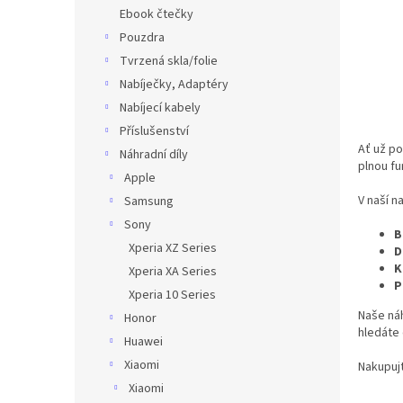
n
Ebook čtečky
e
Pouzdra
l
Tvrzená skla/folie
Nabíječky, Adaptéry
Nabíjecí kabely
Příslušenství
Ať už po
Náhradní díly
plnou fu
Apple
V naší n
Samsung
Sony
B
Xperia XZ Series
D
K
Xperia XA Series
P
Xperia 10 Series
Naše náh
Honor
hledáte 
Huawei
Xiaomi
Nakupujt
Xiaomi