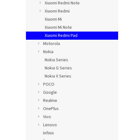
Xiaomi Redmi Note
Xiaomi Redmi
Xiaomi Mi
Xiaomi Mi Note
Xiaomi Redmi Pad
Motorola
Nokia
Nokia Series
Nokia G Series
Nokia X Series
POCO
Google
Realme
OnePlus
Vivo
Lenovo
Infinix