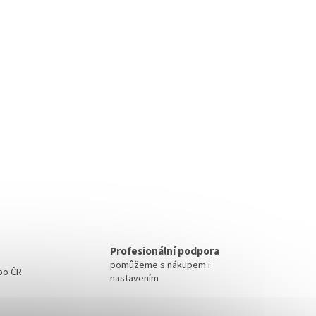
Profesionální podpora
pomůžeme s nákupem i
 po ČR
nastavením