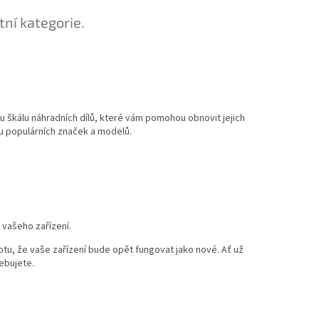
tní kategorie.
kou škálu náhradních dílů, které vám pomohou obnovit jejich
nou populárních značek a modelů.
 vašeho zařízení.
stotu, že vaše zařízení bude opět fungovat jako nové. Ať už
ebujete.