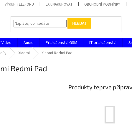
VÝKUP TELEFONU
JAK NAKUPOVAT
OBCHODNÍ PODMÍNKY
HLEDAT
/ Video
Audio
Příslušenství GSM
IT příslušenství
S
díly
Xiaomi
Xiaomi Redmi Pad
omi Redmi Pad
Produkty teprve připra