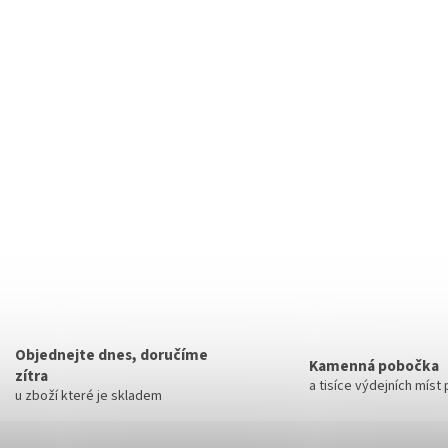
Objednejte dnes, doručíme
Kamenná pobočka
zítra
a tisíce výdejních míst
u zboží které je skladem