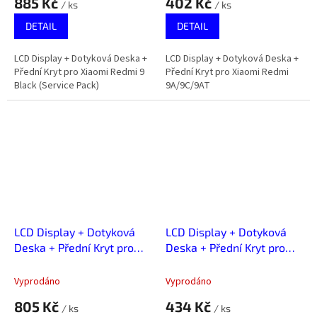
885 Kč
402 Kč
/ ks
/ ks
DETAIL
DETAIL
LCD Display + Dotyková Deska +
LCD Display + Dotyková Deska +
Přední Kryt pro Xiaomi Redmi 9
Přední Kryt pro Xiaomi Redmi
Black (Service Pack)
9A/9C/9AT
LCD Display + Dotyková
LCD Display + Dotyková
Deska + Přední Kryt pro
Deska + Přední Kryt pro
Xiaomi Redmi 9A/9C/9AT
Xiaomi Redmi 9T
Black (Service Pack)
Vyprodáno
Vyprodáno
805 Kč
434 Kč
/ ks
/ ks