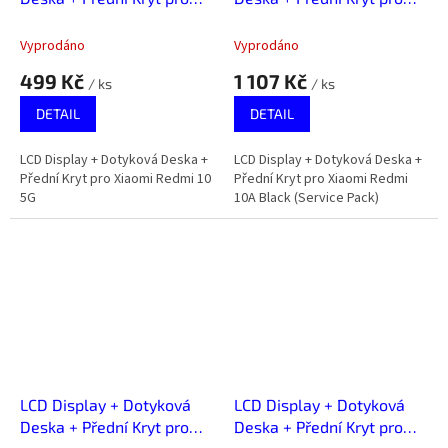
Xiaomi Redmi 10 5G
Xiaomi Redmi 10A Black
(Service Pack)
Vyprodáno
Vyprodáno
499 Kč
1 107 Kč
/ ks
/ ks
DETAIL
DETAIL
LCD Display + Dotyková Deska +
LCD Display + Dotyková Deska +
Přední Kryt pro Xiaomi Redmi 10
Přední Kryt pro Xiaomi Redmi
5G
10A Black (Service Pack)
LCD Display + Dotyková
LCD Display + Dotyková
Deska + Přední Kryt pro
Deska + Přední Kryt pro