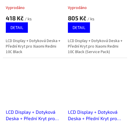
Xiaomi Redmi 10C Black
Xiaomi Redmi 10C Black
(Service Pack)
Vyprodáno
Vyprodáno
418 Kč
805 Kč
/ ks
/ ks
DETAIL
DETAIL
LCD Display + Dotyková Deska +
LCD Display + Dotyková Deska +
Přední Kryt pro Xiaomi Redmi
Přední Kryt pro Xiaomi Redmi
10C Black
10C Black (Service Pack)
LCD Display + Dotyková
LCD Display + Dotyková
Deska + Přední Kryt pro
Deska + Přední Kryt pro
Xiaomi Redmi 12 4G
Xiaomi Redmi 12/12 5G