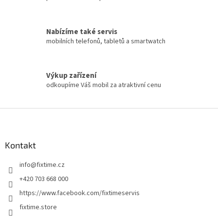
Nabízíme také servis
mobilních telefonů, tabletů a smartwatch
Výkup zařízení
odkoupíme Váš mobil za atraktivní cenu
Z
á
p
a
Kontakt
t
info
@
fixtime.cz
í
+420 703 668 000
https://www.facebook.com/fixtimeservis
fixtime.store