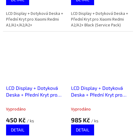
LCD Display + Dotyková Deska +
LCD Display + Dotyková Deska +
Přední Kryt pro Xiaomi Redmi
Přední Kryt pro Xiaomi Redmi
A1/A1+/A2/A2+
A2/A2+ Black (Service Pack)
LCD Display + Dotyková
LCD Display + Dotyková
Deska + Přední Kryt pro
Deska + Přední Kryt pro
Xiaomi Redmi A3
Xiaomi Redmi A3 Black
(Service Pack)
Vyprodáno
Vyprodáno
450 Kč
985 Kč
/ ks
/ ks
DETAIL
DETAIL