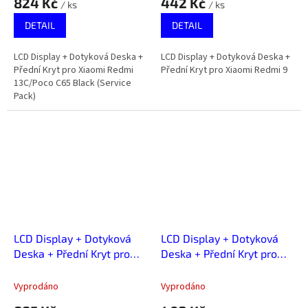
824 Kč
442 Kč
/ ks
/ ks
DETAIL
DETAIL
LCD Display + Dotyková Deska +
LCD Display + Dotyková Deska +
Přední Kryt pro Xiaomi Redmi
Přední Kryt pro Xiaomi Redmi 9
13C/Poco C65 Black (Service
Pack)
LCD Display + Dotyková
LCD Display + Dotyková
Deska + Přední Kryt pro
Deska + Přední Kryt pro
Xiaomi Redmi 9 Black
Xiaomi Redmi 9A/9C/9AT
(Service Pack)
Vyprodáno
Vyprodáno