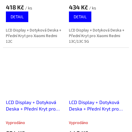
418 Kč
434 Kč
/ ks
/ ks
DETAIL
DETAIL
LCD Display + Dotyková Deska +
LCD Display + Dotyková Deska +
Přední Kryt pro Xiaomi Redmi
Přední Kryt pro Xiaomi Redmi
12C
13C/13C 5G
LCD Display + Dotyková
LCD Display + Dotyková
Deska + Přední Kryt pro
Deska + Přední Kryt pro
Xiaomi Redmi 13C/Poco
Xiaomi Redmi 9
C65 Black (Service Pack)
Vyprodáno
Vyprodáno