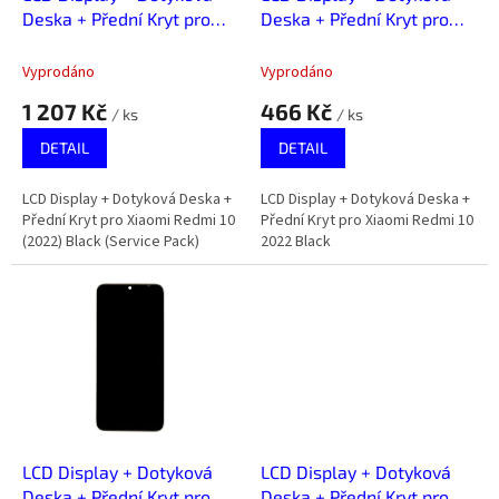
u
Deska + Přední Kryt pro
Deska + Přední Kryt pro
k
Xiaomi Redmi 10 (2022)
Xiaomi Redmi 10 2022
t
Black (Service Pack)
Black
Vyprodáno
Vyprodáno
ů
1 207 Kč
466 Kč
/ ks
/ ks
DETAIL
DETAIL
LCD Display + Dotyková Deska +
LCD Display + Dotyková Deska +
Přední Kryt pro Xiaomi Redmi 10
Přední Kryt pro Xiaomi Redmi 10
(2022) Black (Service Pack)
2022 Black
LCD Display + Dotyková
LCD Display + Dotyková
Deska + Přední Kryt pro
Deska + Přední Kryt pro