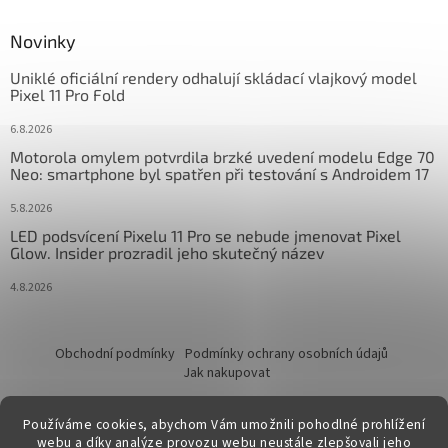
Novinky
Uniklé oficiální rendery odhalují skládací vlajkový model
Pixel 11 Pro Fold
6.8.2026
Motorola omylem potvrdila brzké uvedení modelu Edge 70
Neo: smartphone byl spatřen při testování s Androidem 17
5.8.2026
LED podsvícení Pixelu 11 Pro se nebude jmenovat Pixel
Glow. Insider prozradil jeho skutečný název
4.8.2026
Obchodní podmínky
Podmínky ochrany osobních údajů
Jak nakupovat
Používáme cookies, abychom Vám umožnili pohodlné prohlížení
webu a díky analýze provozu webu neustále zlepšovali jeho