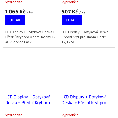
(Service Pack)
Vyprodáno
Vyprodáno
1 066 Kč
507 Kč
/ ks
/ ks
DETAIL
DETAIL
LCD Display + Dotyková Deska +
LCD Display + Dotyková Deska +
Přední Kryt pro Xiaomi Redmi 12
Přední Kryt pro Xiaomi Redmi
4G (Service Pack)
12/12 5G
LCD Display + Dotyková
LCD Display + Dotyková
Deska + Přední Kryt pro
Deska + Přední Kryt pro
Xiaomi Redmi 12C
Xiaomi Redmi 13C/13C 5G
Vyprodáno
Vyprodáno