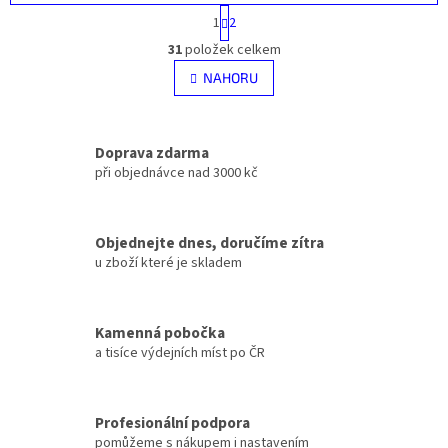
S
1
2
t
O
r
31
položek celkem
v
á
l
NAHORU
n
á
k
d
o
v
a
á
Doprava zdarma
c
n
í
při objednávce nad 3000 kč
í
p
r
v
Objednejte dnes, doručíme zítra
k
u zboží které je skladem
y
v
ý
p
Kamenná pobočka
i
a tisíce výdejních míst po ČR
s
u
Profesionální podpora
pomůžeme s nákupem i nastavením