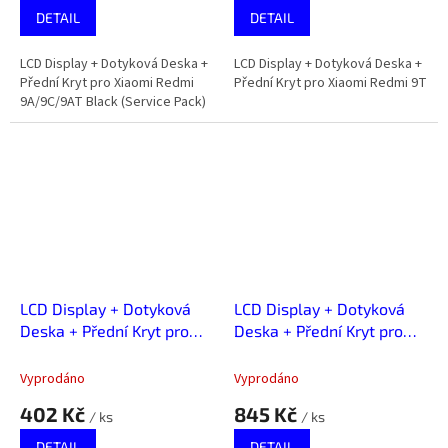
DETAIL
DETAIL
LCD Display + Dotyková Deska +
LCD Display + Dotyková Deska +
Přední Kryt pro Xiaomi Redmi
Přední Kryt pro Xiaomi Redmi 9T
9A/9C/9AT Black (Service Pack)
LCD Display + Dotyková
LCD Display + Dotyková
Deska + Přední Kryt pro
Deska + Přední Kryt pro
Xiaomi Redmi
Xiaomi Redmi A2/A2+
A1/A1+/A2/A2+
Black (Service Pack)
Vyprodáno
Vyprodáno
402 Kč
845 Kč
/ ks
/ ks
DETAIL
DETAIL