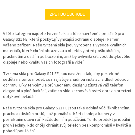
ZPĚT DO OBCHODU
V této kategorii najdete tvrzená skla a fólie navržené speciálně pro
Galaxy S21 FE, která poskytují vynikající ochranu displeje i kamer
vašeho zařízení. Naše tvrzená skla jsou vyrobena z vysoce kvalitních
materiálů, které chrání obrazovku a objektivy před poškrábáním,
prasknutím a dalším poškozením, aniž by ovlivnila citlivost dotykového
displeje nebo kvalitu vašich fotografií a videí.
Tvrzená skla pro Galaxy S21 FE jsou navržena tak, aby perfektně
seděla na tento model, což zajišťuje snadnou instalaci a dlouhodobou
ochranu. Díky tenkému a průhlednému designu zůstává váš telefon
elegantní a plně funkční, zatímco sklo zachovává ostrý obraz a precizní
dotykové ovládání.
Naše tvrzená skla pro Galaxy S21 FE jsou také odolná vůči škrábancům,
prachu a otiskům prstů, což pomáhá udržet displej a kamery v
perfektním stavu i při každodenním používání. Tento produkt je ideální
pro všechny, kdo chtějí chránit svůj telefon bez kompromisů v kvalitě a
pohodlí používání.