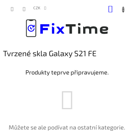
Přejít
NÁKUP
na
CZK
obsah
KOŠÍK
Tvrzené skla Galaxy S21 FE
Produkty teprve připravujeme.
Můžete se ale podívat na ostatní kategorie.