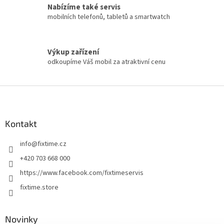
Nabízíme také servis
mobilních telefonů, tabletů a smartwatch
Výkup zařízení
odkoupíme Váš mobil za atraktivní cenu
Z
á
p
a
Kontakt
t
info
@
fixtime.cz
í
+420 703 668 000
https://www.facebook.com/fixtimeservis
fixtime.store
Novinky