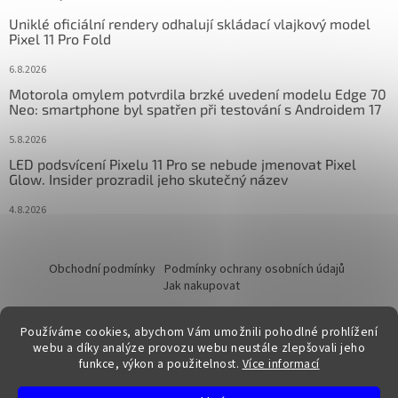
Uniklé oficiální rendery odhalují skládací vlajkový model
Pixel 11 Pro Fold
6.8.2026
Motorola omylem potvrdila brzké uvedení modelu Edge 70
Neo: smartphone byl spatřen při testování s Androidem 17
5.8.2026
LED podsvícení Pixelu 11 Pro se nebude jmenovat Pixel
Glow. Insider prozradil jeho skutečný název
4.8.2026
Obchodní podmínky
Podmínky ochrany osobních údajů
Jak nakupovat
Používáme cookies, abychom Vám umožnili pohodlné prohlížení
webu a díky analýze provozu webu neustále zlepšovali jeho
funkce, výkon a použitelnost.
Více informací
Vytvořil Shoptet