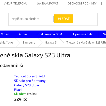
VÝKUP TELEFONU
JAK NAKUPOVAT
OBCHODNÍ PODMÍNKY
HLEDAT
/ Video
Audio
Příslušenství GSM
IT příslušenství
S
skla/folie
Samsung
Galaxy S
Tvrzené skla Galaxy S23 Ult
ené skla Galaxy S23 Ultra
odávanější
Tactical Glass Shield
5D sklo pro Samsung
Galaxy S23 Ultra
Black
Skladem
(
>5 ks
)
224 Kč