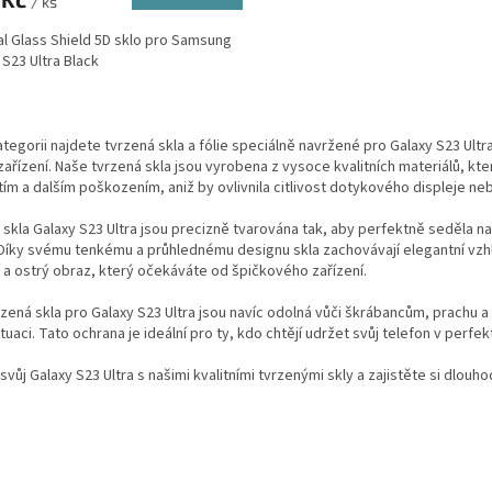
/ ks
al Glass Shield 5D sklo pro Samsung
 S23 Ultra Black
O
v
ategorii najdete tvrzená skla a fólie speciálně navržené pro Galaxy S23 Ultra
l
ařízení. Naše tvrzená skla jsou vyrobena z vysoce kvalitních materiálů, kt
á
ím a dalším poškozením, aniž by ovlivnila citlivost dotykového displeje nebo 
d
a
skla Galaxy S23 Ultra jsou precizně tvarována tak, aby perfektně seděla na
c
. Díky svému tenkému a průhlednému designu skla zachovávají elegantní vz
í
 a ostrý obraz, který očekáváte od špičkového zařízení.
p
r
zená skla pro Galaxy S23 Ultra jsou navíc odolná vůči škrábancům, prachu a ot
v
tuaci. Tato ochrana je ideální pro ty, kdo chtějí udržet svůj telefon v perf
k
y
svůj Galaxy S23 Ultra s našimi kvalitními tvrzenými skly a zajistěte si dlou
v
ý
p
i
s
u