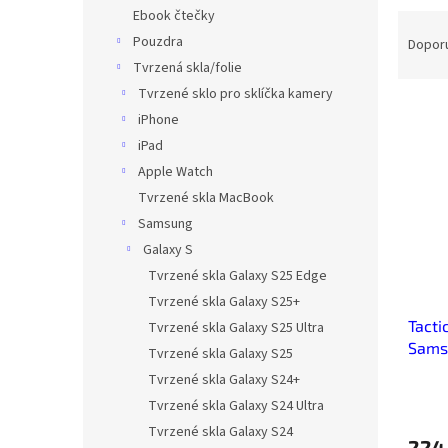
n
Ebook čtečky
Ř
e
a
Pouzdra
Dopor
l
z
Tvrzená skla/folie
e
Tvrzené sklo pro sklíčka kamery
V
n
iPhone
ý
í
iPad
p
p
Apple Watch
i
r
s
o
Tvrzené skla MacBook
p
d
Samsung
r
u
Galaxy S
o
k
Tvrzené skla Galaxy S25 Edge
d
t
Tvrzené skla Galaxy S25+
u
ů
Tacti
k
Tvrzené skla Galaxy S25 Ultra
Samsu
t
Tvrzené skla Galaxy S25
ů
Tvrzené skla Galaxy S24+
Tvrzené skla Galaxy S24 Ultra
Tvrzené skla Galaxy S24
224