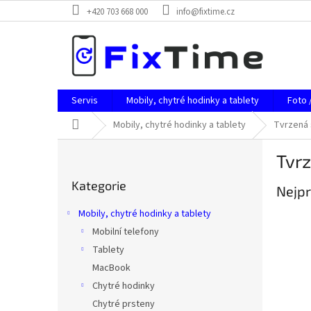
Přejít
+420 703 668 000
info@fixtime.cz
na
obsah
Servis
Mobily, chytré hodinky a tablety
Foto 
Domů
Mobily, chytré hodinky a tablety
Tvrzená 
P
Tvrz
o
Přeskočit
s
Kategorie
kategorie
Nejpr
t
r
Mobily, chytré hodinky a tablety
a
Mobilní telefony
n
Tablety
n
í
MacBook
p
Chytré hodinky
a
Chytré prsteny