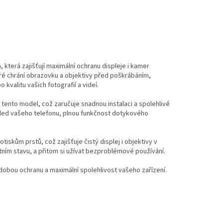
, která zajišťují maximální ochranu displeje i kamer
eré chrání obrazovku a objektivy před poškrábáním,
kvalitu vašich fotografií a videí.
 tento model, což zaručuje snadnou instalaci a spolehlivé
hled vašeho telefonu, plnou funkčnost dotykového
iskům prstů, což zajišťuje čistý displej i objektivy v
ektním stavu, a přitom si užívat bezproblémové používání.
hodobou ochranu a maximální spolehlivost vašeho zařízení.