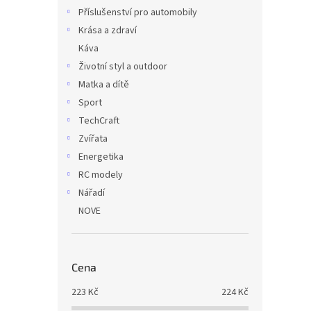
Příslušenství pro automobily
Krása a zdraví
Káva
Životní styl a outdoor
Matka a dítě
Sport
TechCraft
Zvířata
Energetika
RC modely
Nářadí
NOVE
Cena
223
Kč
224
Kč