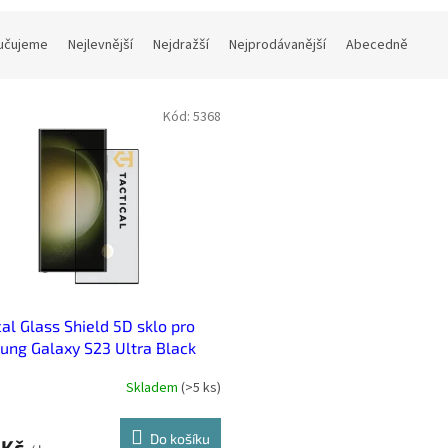
učujeme
Nejlevnější
Nejdražší
Nejprodávanější
Abecedně
Kód:
5368
cal Glass Shield 5D sklo pro
ng Galaxy S23 Ultra Black
Skladem
(
>5 ks
)
Do košíku
 Kč