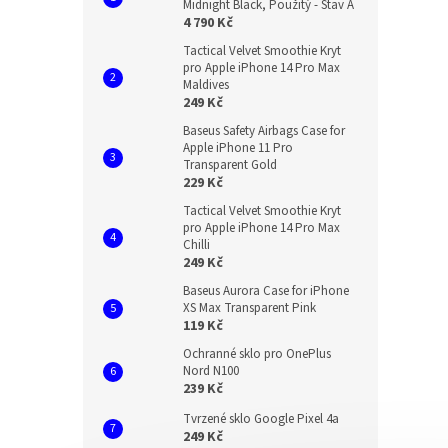
Midnight Black, Použitý - Stav A
4 790 Kč
Tactical Velvet Smoothie Kryt
pro Apple iPhone 14 Pro Max
Maldives
249 Kč
Baseus Safety Airbags Case for
Apple iPhone 11 Pro
Transparent Gold
229 Kč
Tactical Velvet Smoothie Kryt
pro Apple iPhone 14 Pro Max
Chilli
249 Kč
Baseus Aurora Case for iPhone
XS Max Transparent Pink
119 Kč
Ochranné sklo pro OnePlus
Nord N100
239 Kč
Tvrzené sklo Google Pixel 4a
249 Kč