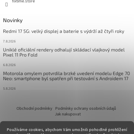
fixtime.store
Novinky
Redmi 17 5G: velký displej a baterie s výdrží až čtyři roky
7.8.2026
Uniklé oficiální rendery odhalují skládací vlajkový model
Pixel 11 Pro Fold
6.8.2026
Motorola omylem potvrdila brzké uvedení modelu Edge 70
Neo: smartphone byl spatřen při testování s Androidem 17
5.8.2026
Obchodní podmínky
Podmínky ochrany osobních údajů
Jak nakupovat
Používáme cookies, abychom Vám umožnili pohodlné prohlížení