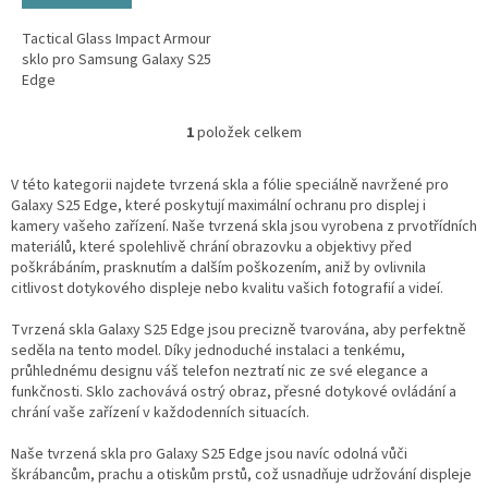
Tactical Glass Impact Armour
sklo pro Samsung Galaxy S25
Edge
1
položek celkem
O
v
l
V této kategorii najdete tvrzená skla a fólie speciálně navržené pro
á
Galaxy S25 Edge, které poskytují maximální ochranu pro displej i
d
kamery vašeho zařízení. Naše tvrzená skla jsou vyrobena z prvotřídních
a
materiálů, které spolehlivě chrání obrazovku a objektivy před
c
poškrábáním, prasknutím a dalším poškozením, aniž by ovlivnila
í
citlivost dotykového displeje nebo kvalitu vašich fotografií a videí.
p
r
Tvrzená skla Galaxy S25 Edge jsou precizně tvarována, aby perfektně
v
seděla na tento model. Díky jednoduché instalaci a tenkému,
k
průhlednému designu váš telefon neztratí nic ze své elegance a
y
funkčnosti. Sklo zachovává ostrý obraz, přesné dotykové ovládání a
v
chrání vaše zařízení v každodenních situacích.
ý
p
Naše tvrzená skla pro Galaxy S25 Edge jsou navíc odolná vůči
i
škrábancům, prachu a otiskům prstů, což usnadňuje udržování displeje