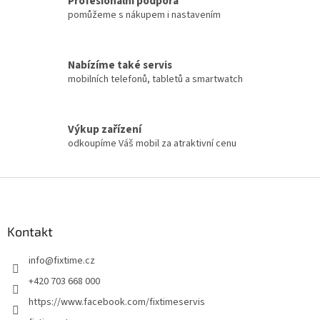
Profesionální podpora
pomůžeme s nákupem i nastavením
Nabízíme také servis
mobilních telefonů, tabletů a smartwatch
Výkup zařízení
odkoupíme Váš mobil za atraktivní cenu
Z
á
p
a
Kontakt
t
info
@
fixtime.cz
í
+420 703 668 000
https://www.facebook.com/fixtimeservis