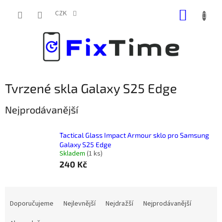
Přejít
NÁKUP
na
CZK
obsah
KOŠÍK
Tvrzené skla Galaxy S25 Edge
Nejprodávanější
Tactical Glass Impact Armour sklo pro Samsung
Galaxy S25 Edge
Skladem
(
1 ks
)
240 Kč
Ř
a
Doporučujeme
Nejlevnější
Nejdražší
Nejprodávanější
z