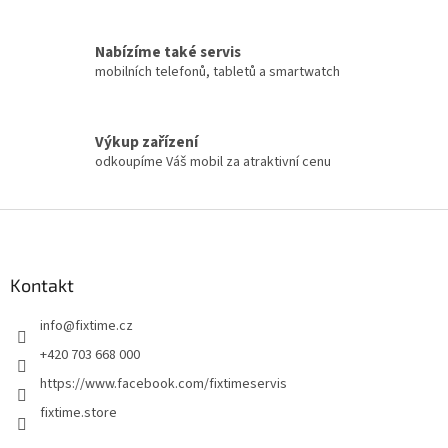
Nabízíme také servis
mobilních telefonů, tabletů a smartwatch
Výkup zařízení
odkoupíme Váš mobil za atraktivní cenu
Z
á
p
a
Kontakt
t
info
@
fixtime.cz
í
+420 703 668 000
https://www.facebook.com/fixtimeservis
fixtime.store