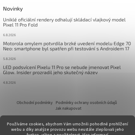
Novinky
Uniklé oficiální rendery odhalují skládací vlajkový model
Pixel 11 Pro Fold
6.8.2026
Motorola omylem potvrdila brzké uvedení modelu Edge 70
Neo: smartphone byl spatřen při testování s Androidem 17
5.8.2026
LED podsvícení Pixelu 11 Pro se nebude jmenovat Pixel
Glow. Insider prozradil jeho skutečný název
4.8.2026
Obchodní podmínky
Podmínky ochrany osobních údajů
Jak nakupovat
Používáme cookies, abychom Vám umožnili pohodlné prohlížení
webu a díky analýze provozu webu neustále zlepšovali jeho
funkce, výkon a použitelnost.
Více informací