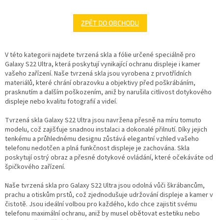
ZPĚT DO OBCHODU
V této kategorii najdete tvrzená skla a fólie určené speciálně pro
Galaxy S22 Ultra, která poskytují vynikající ochranu displeje i kamer
vašeho zařízení. Naše tvrzená skla jsou vyrobena z prvotřídních
materiálů, které chrání obrazovku a objektivy před poškrábáním,
prasknutím a dalším poškozením, aniž by narušila citlivost dotykového
displeje nebo kvalitu fotografií a videí.
Tvrzená skla Galaxy S22 Ultra jsou navržena přesně na míru tomuto
modelu, což zajišťuje snadnou instalaci a dokonalé přilnutí. Díky jejich
tenkému a průhlednému designu zůstává elegantní vzhled vašeho
telefonu nedotčen a plná funkčnost displeje je zachována. Skla
poskytují ostrý obraz a přesné dotykové ovládání, které očekáváte od
špičkového zařízení.
Naše tvrzená skla pro Galaxy S22 Ultra jsou odolná vůči škrábancům,
prachu a otiskům prstů, což zjednodušuje udržování displeje a kamer v
čistotě. Jsou ideální volbou pro každého, kdo chce zajistit svému
telefonu maximální ochranu, aniž by musel obětovat estetiku nebo