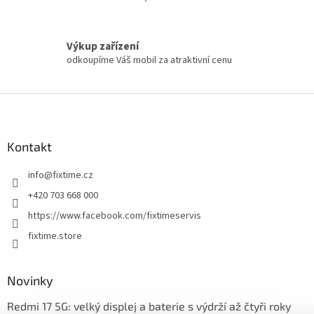
Výkup zařízení
odkoupíme Váš mobil za atraktivní cenu
Z
á
p
a
Kontakt
t
info
@
fixtime.cz
í
+420 703 668 000
https://www.facebook.com/fixtimeservis
fixtime.store
Novinky
Redmi 17 5G: velký displej a baterie s výdrží až čtyři roky