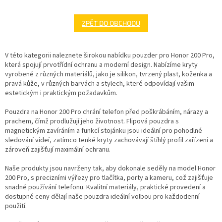
ZPĚT DO OBCHODU
V této kategorii naleznete širokou nabídku pouzder pro Honor 200 Pro,
která spojují prvotřídní ochranu a moderní design. Nabízíme kryty
vyrobené z různých materiálů, jako je silikon, tvrzený plast, koženka a
pravá kůže, v různých barvách a stylech, které odpovídají vašim
estetickým i praktickým požadavkům.
Pouzdra na Honor 200 Pro chrání telefon před poškrábáním, nárazy a
prachem, čímž prodlužují jeho životnost. Flipová pouzdra s
magnetickým zavíráním a funkcí stojánku jsou ideální pro pohodlné
sledování videí, zatímco tenké kryty zachovávají štíhlý profil zařízení a
zároveň zajišťují maximální ochranu.
Naše produkty jsou navrženy tak, aby dokonale seděly na model Honor
200 Pro, s precizními výřezy pro tlačítka, porty a kameru, což zajišťuje
snadné používání telefonu. Kvalitní materiály, praktické provedení a
dostupné ceny dělají naše pouzdra ideální volbou pro každodenní
použití.