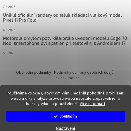
7.8.2026
Uniklé oficiální rendery odhalují skládací vlajkový model
Pixel 11 Pro Fold
6.8.2026
Motorola omylem potvrdila brzké uvedení modelu Edge 70
Neo: smartphone byl spatřen při testování s Androidem 17
5.8.2026
Obchodní podmínky
Podmínky ochrany osobních údajů
Jak nakupovat
Používáme cookies, abychom Vám umožnili pohodlné prohlížení
webu a díky analýze provozu webu neustále zlepšovali jeho
funkce, výkon a použitelnost.
Více informací
Vytvořil Shoptet
Souhlasím
Copyright 2026
FixTime.store
. Všechna práva vyhrazena.
Nastavení