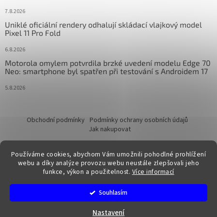
7.8.2026
Uniklé oficiální rendery odhalují skládací vlajkový model
Pixel 11 Pro Fold
6.8.2026
Motorola omylem potvrdila brzké uvedení modelu Edge 70
Neo: smartphone byl spatřen při testování s Androidem 17
5.8.2026
Obchodní podmínky
Podmínky ochrany osobních údajů
Jak nakupovat
Používáme cookies, abychom Vám umožnili pohodlné prohlížení
webu a díky analýze provozu webu neustále zlepšovali jeho
funkce, výkon a použitelnost.
Více informací
Vytvořil Shoptet
Souhlasím
Copyright 2026
FixTime.store
. Všechna práva vyhrazena.
Nastavení