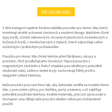
ZPĚT DO OBCHODU
V této kategorii najdete širokou nabídku pouzder pro Honor X6a, která
kombinují skvélé ochranné vlastnosti a moderní design. Nabízíme různé
typy krytů, včetně silikonových, tvrzených plastových, koženkových a
kožených krytů, v mnoha barvách a stylech, které odpovídají vašim
estetickým i praktickým požadavkům.
Pouzdra pro Honor X6a chrání telefon před škrábanci, nárazy a
prachem, čímž prodlužují jeho životnost. Flipová pouzdra s
magnetickým zavíráním a funkcí stojánku jsou ideální pro pohodlné
sledování videí, zatímco tenké kryty zachovávají štíhlý profil a
elegantní vzhled telefonu.
Naše pouzdra jsou navržena tak, aby dokonale seděla na modelu Honor
X6a, s precizními výřezy pro tlačítka, porty a kameru, což zajišťuje
pohodlné používání telefonu. Kvalitní materiály, precizní zpracování a
dostupné ceny dělají naše pouzdra ideální volbou pro každodenní
použití.