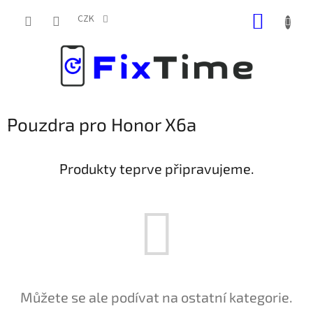
Přejít
NÁKUP
na
CZK
obsah
KOŠÍK
Pouzdra pro Honor X6a
Produkty teprve připravujeme.
Můžete se ale podívat na ostatní kategorie.