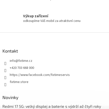
Výkup zařízení
odkoupíme Váš mobil za atraktivní cenu
Z
á
p
a
Kontakt
t
info
@
fixtime.cz
í
+420 703 668 000
https://www.facebook.com/fixtimeservis
fixtime.store
Novinky
Redmi 17 5G: velký displej a baterie s výdrží až čtyři roky