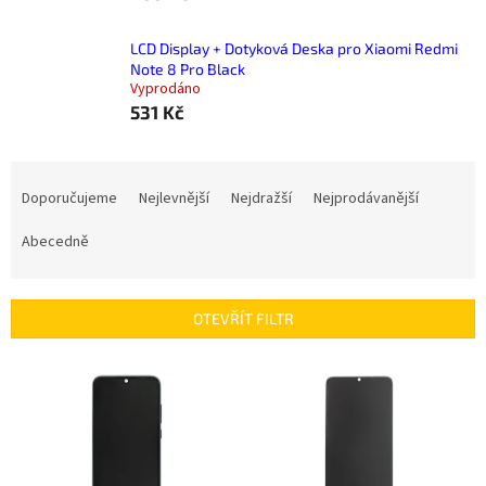
LCD Display + Dotyková Deska pro Xiaomi Redmi
Note 8 Pro Black
Vyprodáno
531 Kč
Ř
a
Doporučujeme
Nejlevnější
Nejdražší
Nejprodávanější
z
e
Abecedně
n
í
p
OTEVŘÍT FILTR
r
o
V
d
ý
u
p
k
i
t
s
ů