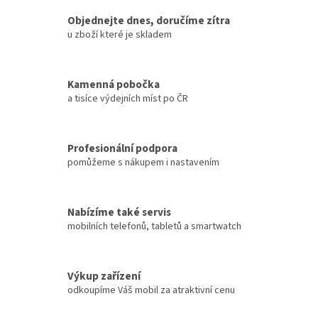
í
Objednejte dnes, doručíme zítra
p
u zboží které je skladem
r
v
k
y
Kamenná pobočka
v
a tisíce výdejních míst po ČR
ý
p
i
s
Profesionální podpora
u
pomůžeme s nákupem i nastavením
Nabízíme také servis
mobilních telefonů, tabletů a smartwatch
Výkup zařízení
odkoupíme Váš mobil za atraktivní cenu