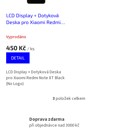
LCD Display + Dotyková
Deska pro Xiaomi Redmi
Note 8T Black (No Logo)
Vyprodáno
450 Kč
/ ks
DETAIL
LCD Display + Dotyková Deska
pro Xiaomi Redmi Note 8T Black
(No Logo)
3
položek celkem
O
v
l
á
Doprava zdarma
d
při objednávce nad 3000 kč
a
c