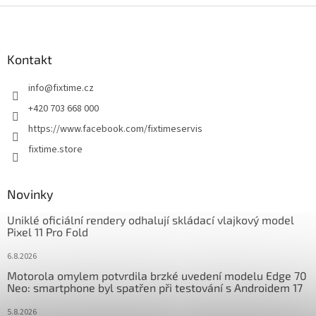
Z
á
p
a
Kontakt
t
info
@
fixtime.cz
í
+420 703 668 000
https://www.facebook.com/fixtimeservis
fixtime.store
Novinky
Uniklé oficiální rendery odhalují skládací vlajkový model
Pixel 11 Pro Fold
6.8.2026
Motorola omylem potvrdila brzké uvedení modelu Edge 70
Neo: smartphone byl spatřen při testování s Androidem 17
5.8.2026