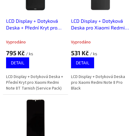
p
r
o
d
LCD Display + Dotyková
LCD Display + Dotyková
u
Deska + Přední Kryt pro
Deska pro Xiaomi Redmi
k
Xiaomi Redmi Note 8T
Note 8 Pro Black
t
Tarnish (Service Pack)
Vyprodáno
Vyprodáno
ů
795 Kč
531 Kč
/ ks
/ ks
DETAIL
DETAIL
LCD Display + Dotyková Deska +
LCD Display + Dotyková Deska
Přední Kryt pro Xiaomi Redmi
pro Xiaomi Redmi Note 8 Pro
Note 8T Tarnish (Service Pack)
Black