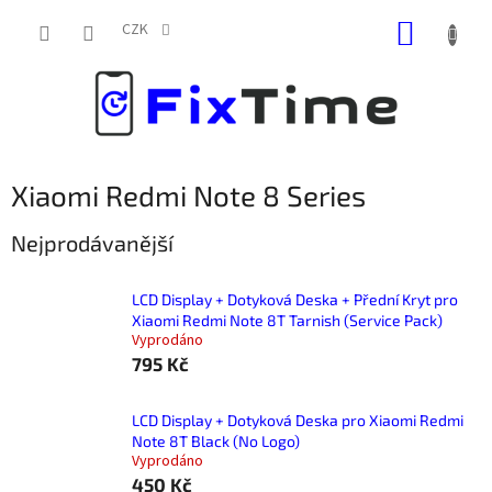
Přejít
NÁKUP
na
CZK
obsah
KOŠÍK
Xiaomi Redmi Note 8 Series
Nejprodávanější
LCD Display + Dotyková Deska + Přední Kryt pro
Xiaomi Redmi Note 8T Tarnish (Service Pack)
Vyprodáno
795 Kč
LCD Display + Dotyková Deska pro Xiaomi Redmi
Note 8T Black (No Logo)
Vyprodáno
450 Kč