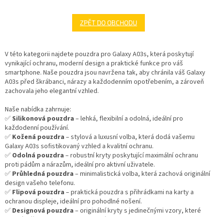
ZPĚT DO OBCHODU
V této kategorii najdete pouzdra pro Galaxy A03s, která poskytují
vynikající ochranu, moderní design a praktické funkce pro váš
smartphone. Naše pouzdra jsou navržena tak, aby chránila váš Galaxy
A03s před škrábanci, nárazy a každodenním opotřebením, a zároveň
zachovala jeho elegantní vzhled.
Naše nabídka zahrnuje:
✅
Silikonová pouzdra
– lehká, flexibilní a odolná, ideální pro
každodenní používání.
✅
Kožená pouzdra
– stylová a luxusní volba, která dodá vašemu
Galaxy A03s sofistikovaný vzhled a kvalitní ochranu.
✅
Odolná pouzdra
– robustní kryty poskytující maximální ochranu
proti pádům a nárazům, ideální pro aktivní uživatele.
✅
Průhledná pouzdra
– minimalistická volba, která zachová originální
design vašeho telefonu.
✅
Flipová pouzdra
– praktická pouzdra s přihrádkami na karty a
ochranou displeje, ideální pro pohodlné nošení.
✅
Designová pouzdra
– originální kryty s jedinečnými vzory, které