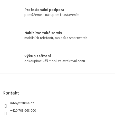
Profesionální podpora
pomůžeme s nákupem i nastavením
Nabízíme také servis
mobilních telefonů, tabletů a smartwatch
Výkup zařízení
odkoupíme Váš mobil za atraktivní cenu
Z
á
p
a
Kontakt
t
info
@
fixtime.cz
í
+420 703 668 000