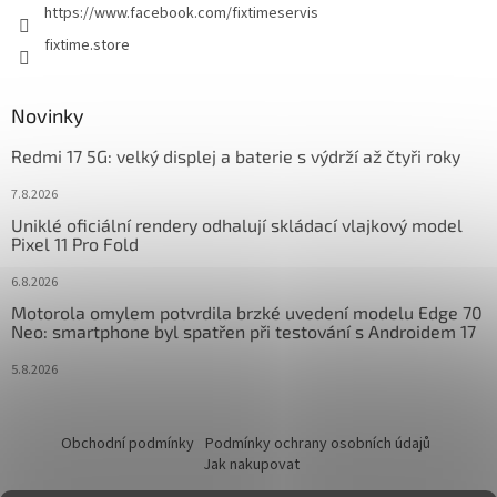
https://www.facebook.com/fixtimeservis
fixtime.store
Novinky
Redmi 17 5G: velký displej a baterie s výdrží až čtyři roky
7.8.2026
Uniklé oficiální rendery odhalují skládací vlajkový model
Pixel 11 Pro Fold
6.8.2026
Motorola omylem potvrdila brzké uvedení modelu Edge 70
Neo: smartphone byl spatřen při testování s Androidem 17
5.8.2026
Obchodní podmínky
Podmínky ochrany osobních údajů
Jak nakupovat