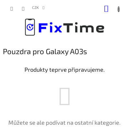
Přejít
NÁKUP
na
CZK
obsah
KOŠÍK
Pouzdra pro Galaxy A03s
Produkty teprve připravujeme.
Můžete se ale podívat na ostatní kategorie.