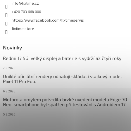
info
@
fixtime.cz
í
+420 703 668 000
https://www.facebook.com/fixtimeservis
fixtime.store
Novinky
Redmi 17 5G: velký displej a baterie s výdrží až čtyři roky
7.8.2026
Uniklé oficiální rendery odhalují skládací vlajkový model
Pixel 11 Pro Fold
6.8.2026
Motorola omylem potvrdila brzké uvedení modelu Edge 70
Neo: smartphone byl spatřen při testování s Androidem 17
5.8.2026