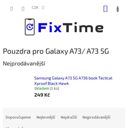
Přejít
NÁKUP
na
CZK
obsah
KOŠÍK
Pouzdra pro Galaxy A73/ A73 5G
Nejprodávanější
Samsung Galaxy A73 5G A736 book Tactical
Xproof Black Hawk
Skladem
(
1 ks
)
249 Kč
Ř
a
Doporučujeme
Nejlevnější
Nejdražší
Nejprodávanější
z