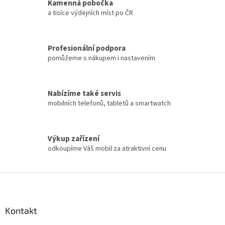
Kamenná pobočka
a tisíce výdejních míst po ČR
Profesionální podpora
pomůžeme s nákupem i nastavením
Nabízíme také servis
mobilních telefonů, tabletů a smartwatch
Výkup zařízení
odkoupíme Váš mobil za atraktivní cenu
Z
á
p
a
Kontakt
t