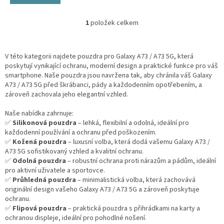
1
položek celkem
O
v
l
á
V této kategorii najdete pouzdra pro Galaxy A73 / A73 5G, která
d
poskytují vynikající ochranu, moderní design a praktické funkce pro váš
a
smartphone. Naše pouzdra jsou navržena tak, aby chránila váš Galaxy
c
A73 / A73 5G před škrábanci, pády a každodenním opotřebením, a
í
zároveň zachovala jeho elegantní vzhled.
p
r
Naše nabídka zahrnuje:
v
✅
Silikonová pouzdra
– lehká, flexibilní a odolná, ideální pro
k
každodenní používání a ochranu před poškozením.
y
✅
Kožená pouzdra
– luxusní volba, která dodá vašemu Galaxy A73 /
v
A73 5G sofistikovaný vzhled a kvalitní ochranu.
ý
✅
Odolná pouzdra
– robustní ochrana proti nárazům a pádům, ideální
p
pro aktivní uživatele a sportovce.
i
✅
Průhledná pouzdra
– minimalistická volba, která zachovává
s
originální design vašeho Galaxy A73 / A73 5G a zároveň poskytuje
u
ochranu.
✅
Flipová pouzdra
– praktická pouzdra s přihrádkami na karty a
ochranou displeje, ideální pro pohodlné nošení.