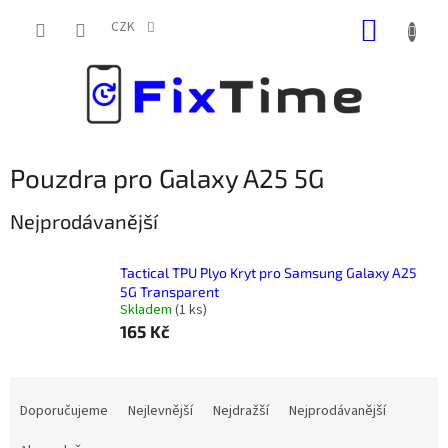
Přejít
NÁKUP
na
CZK
obsah
KOŠÍK
Pouzdra pro Galaxy A25 5G
Nejprodávanější
Tactical TPU Plyo Kryt pro Samsung Galaxy A25
5G Transparent
Skladem
(
1 ks
)
165 Kč
Ř
a
Doporučujeme
Nejlevnější
Nejdražší
Nejprodávanější
z