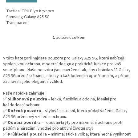
Tactical TPU Plyo Kryt pro
Samsung Galaxy A25 5G
Transparent
1
položek celkem
O
v
l
á
V této kategorii najdete pouzdra pro Galaxy A25 5G, která nabízejí
d
spolehlivou ochranu, moderní design a praktické funkce pro váš
a
smartphone. Naše pouzdra jsou navržena tak, aby chránila váš Galaxy
c
A25 5G před škrábanci, nárazy a každodenním opotřebením, a přitom
í
zachovala jeho elegantní vzhled.
p
r
Naše nabídka zahrnuje:
v
✅
Silikonová pouzdra
– lehká, flexibilní a odolná, ideální pro
k
každodenní ochranu.
y
✅
Kožená pouzdra
– stylová a luxusní, která přidají vašemu Galaxy
v
A25 5G prémiový vzhled a ochranu.
ý
✅
Odolná pouzdra
– robustní kryty pro maximální ochranu proti
p
pádům a nárazům, vhodné pro aktivní životní styl.
i
✅
Průhledná pouzdra
– minimalistická volba, která nechá vyniknout