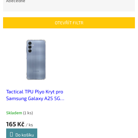
e
Abecedně
n
í
p
OTEVŘÍT FILTR
r
o
V
d
ý
u
p
k
i
t
s
ů
p
r
o
d
Tactical TPU Plyo Kryt pro
u
Samsung Galaxy A25 5G
k
Transparent
t
Skladem
(
1 ks
)
ů
165 Kč
/ ks
Do košíku