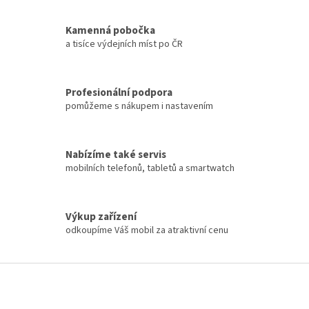
Kamenná pobočka
a tisíce výdejních míst po ČR
Profesionální podpora
pomůžeme s nákupem i nastavením
Nabízíme také servis
mobilních telefonů, tabletů a smartwatch
Výkup zařízení
odkoupíme Váš mobil za atraktivní cenu
Z
á
p