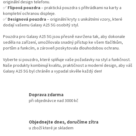
s
originální design telefonu.
u
✅
Flipová pouzdra
– praktická pouzdra s přihrádkami na karty a
kompletní ochranou displeje.
✅
Designová pouzdra
– originální kryty s unikátními vzory, které
dodají vašemu Galaxy A25 5G osobitý styl.
Pouzdra pro Galaxy A25 5G jsou přesně navržena tak, aby dokonale
seděla na zařízení, umožňovala snadný přístup ke všem tlačítkům,
portům a funkcím, a zároveň poskytovala dlouhodobou ochranu.
Vyberte si pouzdro, které splňuje vaše požadavky na styl a funkčnost.
Naše produkty kombinují kvalitu, praktičnost a moderní design, aby váš
Galaxy A25 5G byl chráněn a vypadal skvěle každý den!
Doprava zdarma
při objednávce nad 3000 kč
Objednejte dnes, doručíme zítra
u zboží které je skladem