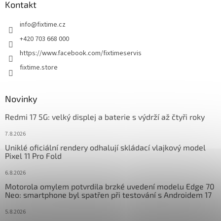
a
Kontakt
t
info
@
fixtime.cz
í
+420 703 668 000
https://www.facebook.com/fixtimeservis
fixtime.store
Novinky
Redmi 17 5G: velký displej a baterie s výdrží až čtyři roky
7.8.2026
Uniklé oficiální rendery odhalují skládací vlajkový model
Pixel 11 Pro Fold
6.8.2026
Motorola omylem potvrdila brzké uvedení modelu Edge 70
Neo: smartphone byl spatřen při testování s Androidem 17
5.8.2026