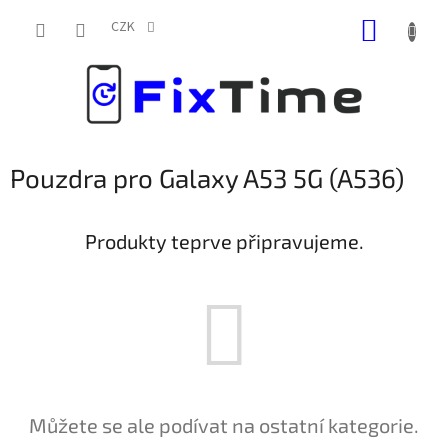
Přejít
NÁKUP
na
CZK
obsah
KOŠÍK
Pouzdra pro Galaxy A53 5G (A536)
Produkty teprve připravujeme.
Můžete se ale podívat na ostatní kategorie.