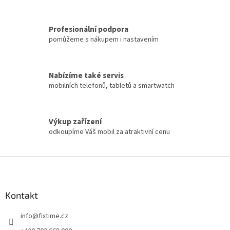
Profesionální podpora
pomůžeme s nákupem i nastavením
Nabízíme také servis
mobilních telefonů, tabletů a smartwatch
Výkup zařízení
odkoupíme Váš mobil za atraktivní cenu
Z
á
p
a
Kontakt
t
info
@
fixtime.cz
í