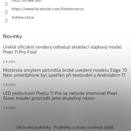
+420 703 668 000
https://www.facebook.com/fixtimeservis
fixtime.store
Novinky
Uniklé oficiální rendery odhalují skládací vlajkový model
Pixel 11 Pro Fold
6.8.2026
Motorola omylem potvrdila brzké uvedení modelu Edge 70
Neo: smartphone byl spatřen při testování s Androidem 17
5.8.2026
LED podsvícení Pixelu 11 Pro se nebude jmenovat Pixel
Glow. Insider prozradil jeho skutečný název
4.8.2026
Obchodní podmínky
Podmínky ochrany osobních údajů