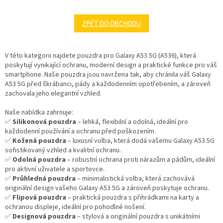
ZPĚT DO OBCHODU
V této kategorii najdete pouzdra pro Galaxy A53 5G (A536), která
poskytují vynikající ochranu, moderní design a praktické funkce pro váš
smartphone. Naše pouzdra jsou navržena tak, aby chránila váš Galaxy
A53 5G před škrábanci, pády a každodenním opotřebením, a zároveň
zachovala jeho elegantní vzhled.
Naše nabídka zahrnuje:
✅
Silikonová pouzdra
– lehká, flexibilní a odolná, ideální pro
každodenní používání a ochranu před poškozením.
✅
Kožená pouzdra
– luxusní volba, která dodá vašemu Galaxy A53 5G
sofistikovaný vzhled a kvalitní ochranu.
✅
Odolná pouzdra
– robustní ochrana proti nárazům a pádům, ideální
pro aktivní uživatele a sportovce.
✅
Průhledná pouzdra
– minimalistická volba, která zachovává
originální design vašeho Galaxy A53 5G a zároveň poskytuje ochranu.
✅
Flipová pouzdra
– praktická pouzdra s přihrádkami na karty a
ochranou displeje, ideální pro pohodlné nošení.
✅
Designová pouzdra
– stylová a originální pouzdra s unikátními