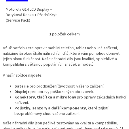
Motorola G14 LCD Display +
Dotyková Deska + Přední Kryt
(Service Pack)
1
položek celkem
O
v
l
Ať už potřebujete opravit mobilní telefon, tablet nebo jiná zařízení,
á
nabízíme širokou škálu náhradních dílů, které vám pomohou obnovit
d
jejich plnou funkčnost. Naše náhradní díly jsou kvalitní, spolehlivé a
a
kompatibilní s většinou populárních značek a modelů.
c
í
V naší nabídce najdete:
p
r
Baterie
pro prodloužení životnosti vašeho zařízení.
v
Displeje
pro opravy poškozených obrazovek.
k
Konektory, tlačítka a mikrofony
pro opravy základních funkcí
y
zařízení.
v
Pojistky, senzory a další komponenty
, které zajistí
ý
bezproblémový chod vašeho zařízení.
p
Naše náhradní díly jsou pečlivě testovány na kvalitu a kompatibilitu,
i
abyste měli jistotu, že vaše zařízení bude opět fungovat jako nové. Ať