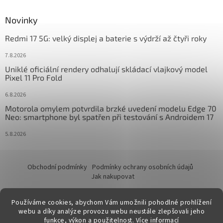
Novinky
Redmi 17 5G: velký displej a baterie s výdrží až čtyři roky
7.8.2026
Uniklé oficiální rendery odhalují skládací vlajkový model
Pixel 11 Pro Fold
6.8.2026
Motorola omylem potvrdila brzké uvedení modelu Edge 70
Neo: smartphone byl spatřen při testování s Androidem 17
5.8.2026
Obchodní podmínky
Podmínky ochrany osobních údajů
Jak nakupovat
Používáme cookies, abychom Vám umožnili pohodlné prohlížení
webu a díky analýze provozu webu neustále zlepšovali jeho
funkce, výkon a použitelnost.
Více informací