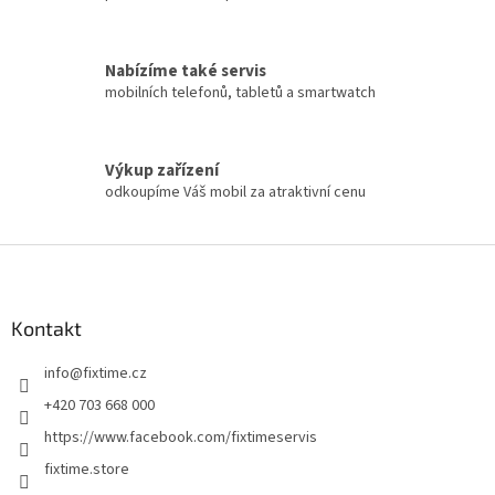
Nabízíme také servis
mobilních telefonů, tabletů a smartwatch
Výkup zařízení
odkoupíme Váš mobil za atraktivní cenu
Z
á
p
a
Kontakt
t
info
@
fixtime.cz
í
+420 703 668 000
https://www.facebook.com/fixtimeservis
fixtime.store