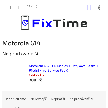
Přejít
NÁKUP
na
CZK
obsah
KOŠÍK
Motorola G14
Nejprodávanější
Motorola G14 LCD Display + Dotyková Deska +
Přední Kryt (Service Pack)
Vyprodáno
788 Kč
Ř
a
Doporučujeme
Nejlevnější
Nejdražší
Nejprodávanější
z