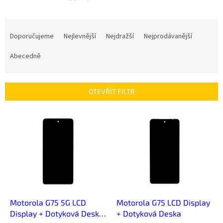
Ř
a
Doporučujeme
Nejlevnější
Nejdražší
Nejprodávanější
z
e
Abecedně
n
í
p
OTEVŘÍT FILTR
r
o
V
d
ý
u
p
k
i
t
s
ů
p
r
o
d
Motorola G75 5G LCD
Motorola G75 LCD Display
u
Display + Dotyková Deska
+ Dotyková Deska