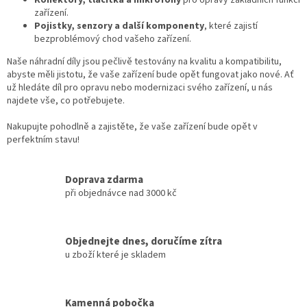
Konektory, tlačítka a mikrofony
pro opravy základních funkcí
y
zařízení.
v
Pojistky, senzory a další komponenty
, které zajistí
ý
bezproblémový chod vašeho zařízení.
p
Naše náhradní díly jsou pečlivě testovány na kvalitu a kompatibilitu,
i
abyste měli jistotu, že vaše zařízení bude opět fungovat jako nové. Ať
s
už hledáte díl pro opravu nebo modernizaci svého zařízení, u nás
u
najdete vše, co potřebujete.
Nakupujte pohodlně a zajistěte, že vaše zařízení bude opět v
perfektním stavu!
Doprava zdarma
při objednávce nad 3000 kč
Objednejte dnes, doručíme zítra
u zboží které je skladem
Kamenná pobočka