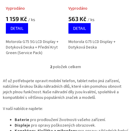
k
+ Přední Kryt Green
t
(Service Pack)
Vyprodáno
Vyprodáno
ů
1 159 Kč
563 Kč
/ ks
/ ks
DETAIL
DETAIL
Motorola G75 5G LCD Display +
Motorola G75 LCD Display +
Dotyková Deska + Přední Kryt
Dotyková Deska
Green (Service Pack)
2
položek celkem
O
v
l
Ať už potřebujete opravit mobilní telefon, tablet nebo jiná zařízení,
á
nabízíme širokou škálu náhradních dílů, které vám pomohou obnovit
d
jejich plnou funkčnost. Naše náhradní díly jsou kvalitní, spolehlivé a
a
kompatibilní s většinou populárních značek a modelů.
c
í
V naší nabídce najdete:
p
r
Baterie
pro prodloužení životnosti vašeho zařízení.
v
Displeje
pro opravy poškozených obrazovek.
k