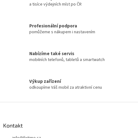
a tisíce výdejních míst po ČR
Profesionální podpora
pomůžeme s nákupem i nastavením
Nabízíme také servis
mobilních telefonů, tabletů a smartwatch
Výkup zařízení
odkoupíme Váš mobil za atraktivní cenu
Z
á
p
a
Kontakt
t