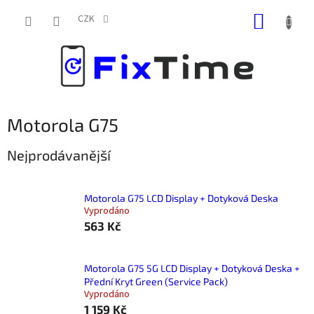
Přejít
NÁKUP
na
CZK
obsah
KOŠÍK
Motorola G75
Nejprodávanější
Motorola G75 LCD Display + Dotyková Deska
Vyprodáno
563 Kč
Motorola G75 5G LCD Display + Dotyková Deska +
Přední Kryt Green (Service Pack)
Vyprodáno
1 159 Kč