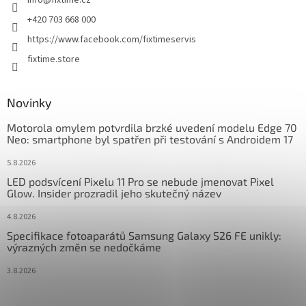
info
@
fixtime.cz
í
+420 703 668 000
https://www.facebook.com/fixtimeservis
fixtime.store
Novinky
Motorola omylem potvrdila brzké uvedení modelu Edge 70
Neo: smartphone byl spatřen při testování s Androidem 17
5.8.2026
LED podsvícení Pixelu 11 Pro se nebude jmenovat Pixel
Glow. Insider prozradil jeho skutečný název
4.8.2026
Specifikace fotoaparátů Samsung Galaxy S26 FE unikly:
výrazných změn se nedočkáme
3.8.2026