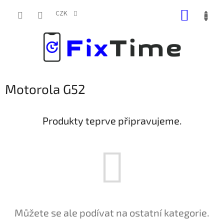
Přejít
NÁKUP
na
CZK
obsah
KOŠÍK
Motorola G52
Produkty teprve připravujeme.
Můžete se ale podívat na ostatní kategorie.