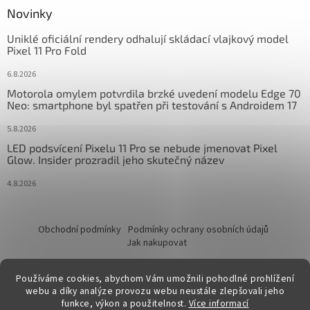
Novinky
Uniklé oficiální rendery odhalují skládací vlajkový model
Pixel 11 Pro Fold
6.8.2026
Motorola omylem potvrdila brzké uvedení modelu Edge 70
Neo: smartphone byl spatřen při testování s Androidem 17
5.8.2026
LED podsvícení Pixelu 11 Pro se nebude jmenovat Pixel
Glow. Insider prozradil jeho skutečný název
4.8.2026
Obchodní podmínky
Podmínky ochrany osobních údajů
Jak nakupovat
Používáme cookies, abychom Vám umožnili pohodlné prohlížení
webu a díky analýze provozu webu neustále zlepšovali jeho
funkce, výkon a použitelnost.
Více informací