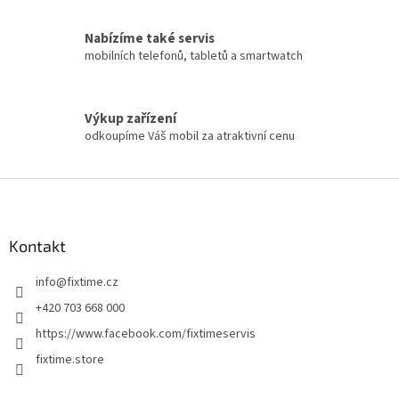
Nabízíme také servis
mobilních telefonů, tabletů a smartwatch
Výkup zařízení
odkoupíme Váš mobil za atraktivní cenu
Z
á
p
a
Kontakt
t
info
@
fixtime.cz
í
+420 703 668 000
https://www.facebook.com/fixtimeservis
fixtime.store