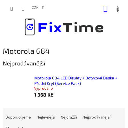
Přejít
NÁKUP
na
CZK
obsah
KOŠÍK
Motorola G84
Nejprodávanější
Motorola G84 LCD Display + Dotyková Deska +
Přední Kryt (Service Pack)
Vyprodáno
1 368 Kč
Ř
a
Doporučujeme
Nejlevnější
Nejdražší
Nejprodávanější
z