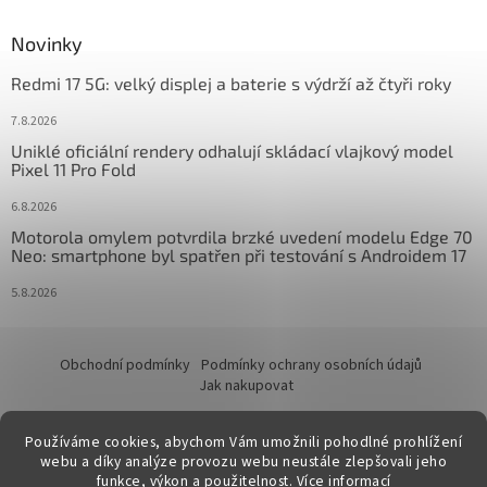
Novinky
Redmi 17 5G: velký displej a baterie s výdrží až čtyři roky
7.8.2026
Uniklé oficiální rendery odhalují skládací vlajkový model
Pixel 11 Pro Fold
6.8.2026
Motorola omylem potvrdila brzké uvedení modelu Edge 70
Neo: smartphone byl spatřen při testování s Androidem 17
5.8.2026
Obchodní podmínky
Podmínky ochrany osobních údajů
Jak nakupovat
Používáme cookies, abychom Vám umožnili pohodlné prohlížení
webu a díky analýze provozu webu neustále zlepšovali jeho
funkce, výkon a použitelnost.
Více informací