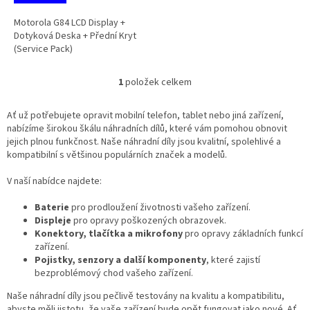
Motorola G84 LCD Display +
Dotyková Deska + Přední Kryt
(Service Pack)
1
položek celkem
O
v
l
Ať už potřebujete opravit mobilní telefon, tablet nebo jiná zařízení,
á
nabízíme širokou škálu náhradních dílů, které vám pomohou obnovit
d
jejich plnou funkčnost. Naše náhradní díly jsou kvalitní, spolehlivé a
a
kompatibilní s většinou populárních značek a modelů.
c
í
V naší nabídce najdete:
p
r
Baterie
pro prodloužení životnosti vašeho zařízení.
v
Displeje
pro opravy poškozených obrazovek.
k
Konektory, tlačítka a mikrofony
pro opravy základních funkcí
y
zařízení.
v
Pojistky, senzory a další komponenty
, které zajistí
ý
bezproblémový chod vašeho zařízení.
p
Naše náhradní díly jsou pečlivě testovány na kvalitu a kompatibilitu,
i
abyste měli jistotu, že vaše zařízení bude opět fungovat jako nové. Ať