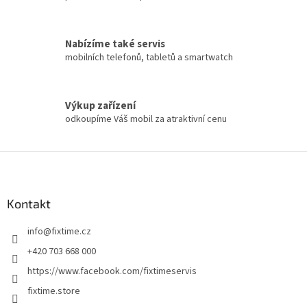
Nabízíme také servis
mobilních telefonů, tabletů a smartwatch
Výkup zařízení
odkoupíme Váš mobil za atraktivní cenu
Z
á
p
a
Kontakt
t
info
@
fixtime.cz
í
+420 703 668 000
https://www.facebook.com/fixtimeservis
fixtime.store