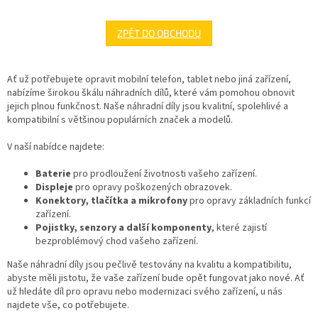
ZPĚT DO OBCHODU
Ať už potřebujete opravit mobilní telefon, tablet nebo jiná zařízení,
nabízíme širokou škálu náhradních dílů, které vám pomohou obnovit
jejich plnou funkčnost. Naše náhradní díly jsou kvalitní, spolehlivé a
kompatibilní s většinou populárních značek a modelů.
V naší nabídce najdete:
Baterie
pro prodloužení životnosti vašeho zařízení.
Displeje
pro opravy poškozených obrazovek.
Konektory, tlačítka a mikrofony
pro opravy základních funkcí
zařízení.
Pojistky, senzory a další komponenty
, které zajistí
bezproblémový chod vašeho zařízení.
Naše náhradní díly jsou pečlivě testovány na kvalitu a kompatibilitu,
abyste měli jistotu, že vaše zařízení bude opět fungovat jako nové. Ať
už hledáte díl pro opravu nebo modernizaci svého zařízení, u nás
najdete vše, co potřebujete.