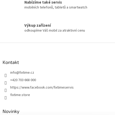
Nabízíme také servis
mobilních telefonů, tabletů a smartwatch
Výkup zařízení
odkoupíme Váš mobil za atraktivní cenu
Z
á
p
a
Kontakt
t
info
@
fixtime.cz
í
+420 703 668 000
https://www.facebook.com/fixtimeservis
fixtime.store
Novinky