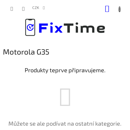
Přejít
NÁKUP
na
CZK
obsah
KOŠÍK
Motorola G35
Produkty teprve připravujeme.
Můžete se ale podívat na ostatní kategorie.