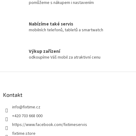
u
pomůžeme s nákupem i nastavením
Nabízíme také servis
mobilních telefonů, tabletů a smartwatch
Výkup zařízení
odkoupíme Váš mobil za atraktivní cenu
Z
á
p
a
Kontakt
t
info
@
fixtime.cz
í
+420 703 668 000
https://www.facebook.com/fixtimeservis
fixtime.store