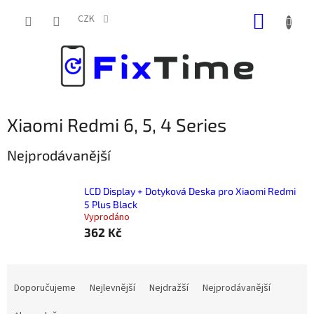
Přejít
NÁKUP
na
CZK
obsah
KOŠÍK
Xiaomi Redmi 6, 5, 4 Series
Nejprodávanější
LCD Display + Dotyková Deska pro Xiaomi Redmi
5 Plus Black
Vyprodáno
362 Kč
Ř
a
Doporučujeme
Nejlevnější
Nejdražší
Nejprodávanější
z