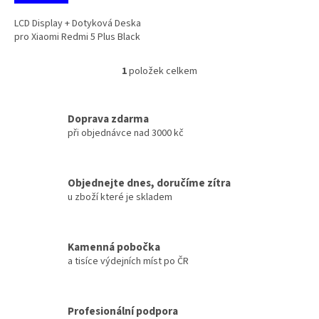
LCD Display + Dotyková Deska
pro Xiaomi Redmi 5 Plus Black
1
položek celkem
O
v
l
á
Doprava zdarma
d
při objednávce nad 3000 kč
a
c
í
Objednejte dnes, doručíme zítra
p
u zboží které je skladem
r
v
k
y
Kamenná pobočka
v
a tisíce výdejních míst po ČR
ý
p
i
s
Profesionální podpora