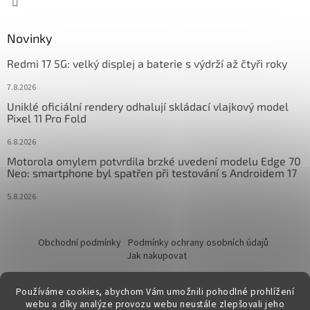
Novinky
Redmi 17 5G: velký displej a baterie s výdrží až čtyři roky
7.8.2026
Uniklé oficiální rendery odhalují skládací vlajkový model
Pixel 11 Pro Fold
6.8.2026
Motorola omylem potvrdila brzké uvedení modelu Edge 70
Neo: smartphone byl spatřen při testování s Androidem 17
5.8.2026
Obchodní podmínky
Podmínky ochrany osobních údajů
Jak nakupovat
Používáme cookies, abychom Vám umožnili pohodlné prohlížení
webu a díky analýze provozu webu neustále zlepšovali jeho