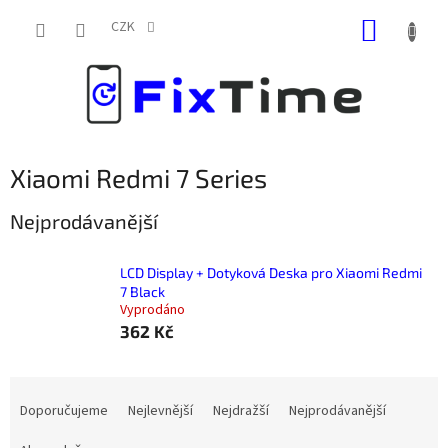
Přejít
NÁKUP
na
CZK
obsah
KOŠÍK
Xiaomi Redmi 7 Series
Nejprodávanější
LCD Display + Dotyková Deska pro Xiaomi Redmi
7 Black
Vyprodáno
362 Kč
Ř
a
Doporučujeme
Nejlevnější
Nejdražší
Nejprodávanější
z