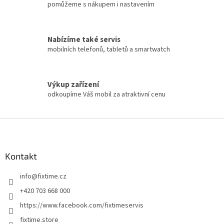
u
pomůžeme s nákupem i nastavením
Nabízíme také servis
mobilních telefonů, tabletů a smartwatch
Výkup zařízení
odkoupíme Váš mobil za atraktivní cenu
Z
á
p
a
Kontakt
t
info
@
fixtime.cz
í
+420 703 668 000
https://www.facebook.com/fixtimeservis
fixtime.store