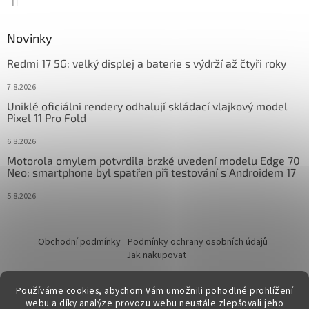
Novinky
Redmi 17 5G: velký displej a baterie s výdrží až čtyři roky
7.8.2026
Uniklé oficiální rendery odhalují skládací vlajkový model
Pixel 11 Pro Fold
6.8.2026
Motorola omylem potvrdila brzké uvedení modelu Edge 70
Neo: smartphone byl spatřen při testování s Androidem 17
5.8.2026
Obchodní podmínky
Podmínky ochrany osobních údajů
Jak nakupovat
Používáme cookies, abychom Vám umožnili pohodlné prohlížení
webu a díky analýze provozu webu neustále zlepšovali jeho