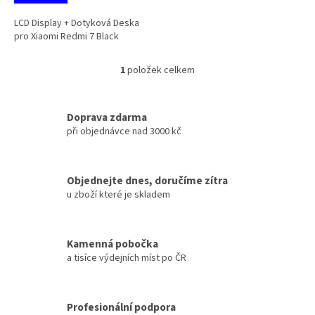
LCD Display + Dotyková Deska
pro Xiaomi Redmi 7 Black
1
položek celkem
O
v
l
á
Doprava zdarma
d
při objednávce nad 3000 kč
a
c
í
Objednejte dnes, doručíme zítra
p
u zboží které je skladem
r
v
k
y
Kamenná pobočka
v
a tisíce výdejních míst po ČR
ý
p
i
s
Profesionální podpora