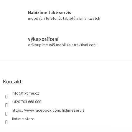
Nabízíme také servis
mobilních telefonů, tabletů a smartwatch
Výkup zařízení
odkoupíme Váš mobil za atraktivní cenu
Z
á
p
a
Kontakt
t
info
@
fixtime.cz
í
+420 703 668 000
https://www.facebook.com/fixtimeservis
fixtime.store