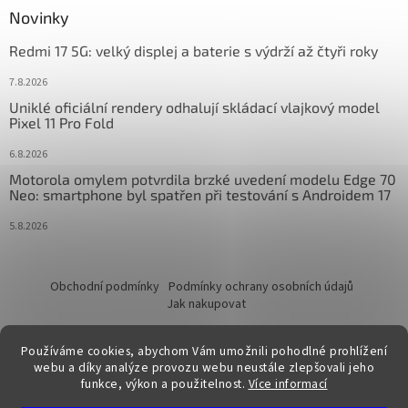
Novinky
Redmi 17 5G: velký displej a baterie s výdrží až čtyři roky
7.8.2026
Uniklé oficiální rendery odhalují skládací vlajkový model
Pixel 11 Pro Fold
6.8.2026
Motorola omylem potvrdila brzké uvedení modelu Edge 70
Neo: smartphone byl spatřen při testování s Androidem 17
5.8.2026
Obchodní podmínky
Podmínky ochrany osobních údajů
Jak nakupovat
Používáme cookies, abychom Vám umožnili pohodlné prohlížení
webu a díky analýze provozu webu neustále zlepšovali jeho
funkce, výkon a použitelnost.
Více informací
Vytvořil Shoptet