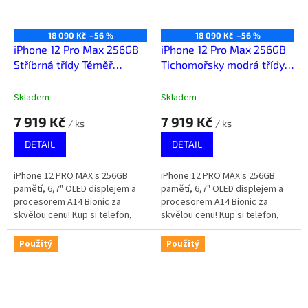
18 090 Kč
–56 %
18 090 Kč
–56 %
iPhone 12 Pro Max 256GB
iPhone 12 Pro Max 256GB
Stříbrná třídy Téměř
Tichomořsky modrá třídy
výborný
Téměř výborný
Skladem
Skladem
7 919 Kč
7 919 Kč
/ ks
/ ks
DETAIL
DETAIL
iPhone 12 PRO MAX s 256GB
iPhone 12 PRO MAX s 256GB
pamětí, 6,7" OLED displejem a
pamětí, 6,7" OLED displejem a
procesorem A14 Bionic za
procesorem A14 Bionic za
skvělou cenu! Kup si telefon,
skvělou cenu! Kup si telefon,
který za málo peněz zahraje
který za málo peněz zahraje
spoustu muziky.
spoustu muziky.
Použitý
Použitý