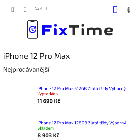
Přejít
NÁKUP
na
CZK
obsah
KOŠÍK
iPhone 12 Pro Max
Nejprodávanější
iPhone 12 Pro Max 512GB Zlatá třídy Výborný
Vyprodáno
11 690 Kč
iPhone 12 Pro Max 128GB Zlatá třídy Výborný
Skladem
8 903 Kč