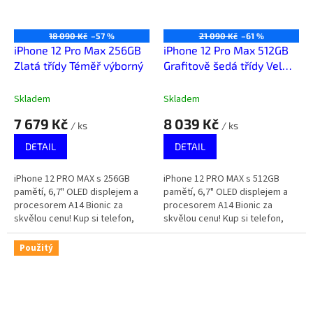
18 090 Kč
–57 %
21 090 Kč
–61 %
iPhone 12 Pro Max 256GB
iPhone 12 Pro Max 512GB
Zlatá třídy Téměř výborný
Grafitově šedá třídy Velmi
dobrý
Skladem
Skladem
7 679 Kč
8 039 Kč
/ ks
/ ks
DETAIL
DETAIL
iPhone 12 PRO MAX s 256GB
iPhone 12 PRO MAX s 512GB
pamětí, 6,7" OLED displejem a
pamětí, 6,7" OLED displejem a
procesorem A14 Bionic za
procesorem A14 Bionic za
skvělou cenu! Kup si telefon,
skvělou cenu! Kup si telefon,
který za málo peněz zahraje
který za málo peněz zahraje
spoustu muziky.
spoustu muziky.
Použitý