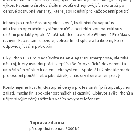
a
výkon. Nabízíme širokou škálu modelů od nejnovějších verzí až po
c
cenově dostupné varianty, které jsou ideální pro každodenní použití.
í
p
iPhony jsou známé svou spolehlivostí, kvalitními fotoaparáty,
r
intuitivním operačním systémem iOS a perfektní kompatibilitou s
v
dalšími produkty Apple. V naší nabídce naleznete iPhony 12 Pro Max s
k
různými kapacitami úložiště, velikostmi displeje a funkcemi, které
y
odpovídají vašim potřebám.
v
ý
Díky iPhonu 12 Pro Max získáte nejen elegantní smartphone, ale také
p
nástroj, který usnadní práci, zlepší vaše fotografické dovednosti a
i
umožní vám přístup k celému ekosystému Apple. Ať už hledáte model
s
pro osobní použití nebo jako dárek, u nás si vyberete ten pravý.
u
Kombinujeme kvalitu, dostupné ceny a profesionální přístup, abychom
zajistili maximální spokojenost našich zákazníků. Objevte svět iPhonů a
užijte si výjimečný zážitek s vaším novým telefonem!
Doprava zdarma
při objednávce nad 3000 kč