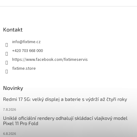
Z
á
p
a
Kontakt
t
info
@
fixtime.cz
í
+420 703 668 000
https://www.facebook.com/fixtimeservis
fixtime.store
Novinky
Redmi 17 5G: velký displej a baterie s výdrží až čtyři roky
7.8.2026
Uniklé oficiální rendery odhalují skládací vlajkový model
Pixel 11 Pro Fold
6.8.2026