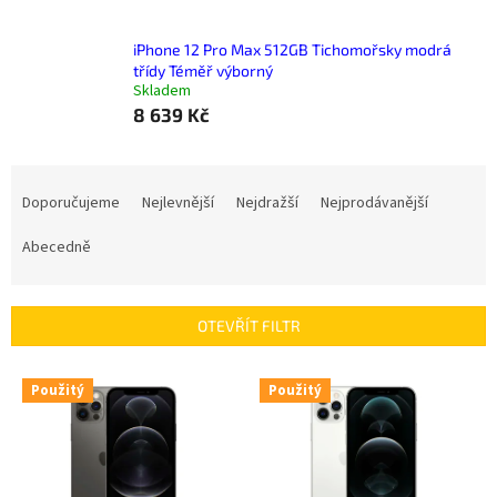
iPhone 12 Pro Max 512GB Tichomořsky modrá
třídy Téměř výborný
Skladem
8 639 Kč
Ř
a
Doporučujeme
Nejlevnější
Nejdražší
Nejprodávanější
z
e
Abecedně
n
í
p
OTEVŘÍT FILTR
r
o
V
Použitý
Použitý
d
ý
u
p
k
i
t
s
ů