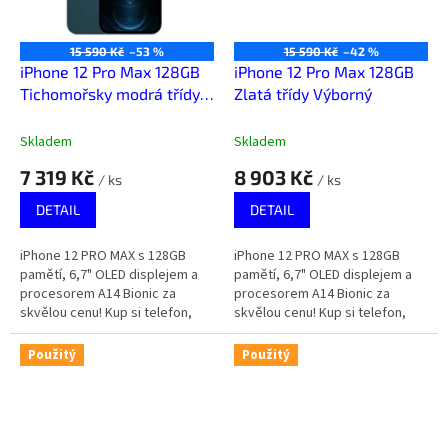
15 590 Kč
–53 %
15 590 Kč
–42 %
iPhone 12 Pro Max 128GB
iPhone 12 Pro Max 128GB
Tichomořsky modrá třídy
Zlatá třídy Výborný
Téměř výborný
Skladem
Skladem
7 319 Kč
8 903 Kč
/ ks
/ ks
DETAIL
DETAIL
iPhone 12 PRO MAX s 128GB
iPhone 12 PRO MAX s 128GB
pamětí, 6,7" OLED displejem a
pamětí, 6,7" OLED displejem a
procesorem A14 Bionic za
procesorem A14 Bionic za
skvělou cenu! Kup si telefon,
skvělou cenu! Kup si telefon,
který za málo peněz zahraje
který za málo peněz zahraje
spoustu muziky.
spoustu muziky.
Použitý
Použitý