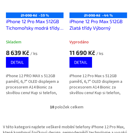
21 090 Kč
–59 %
21 090 Kč
–44 %
iPhone 12 Pro Max 512GB
iPhone 12 Pro Max 512GB
Tichomořsky modrá třídy
Zlatá třídy Výborný
Téměř výborný
Skladem
Vyprodáno
8 639 Kč
11 690 Kč
/ ks
/ ks
DETAIL
DETAIL
iPhone 12 PRO MAX s 512GB
iPhone 12 Pro Max s 512GB
pamětí, 6,7" OLED displejem a
pamětí, 6,7" OLED displejem a
procesorem A14 Bionic za
procesorem A14 Bionic za
skvělou cenu! Kup si telefon,
skvělou cenu! Kup si telefon,
který za málo peněz zahraje
který za málo peněz zahraje
spoustu muziky.
spoustu muziky.
10
položek celkem
O
v
l
á
V této kategorii najdete veškeré mobilní telefony iPhone 12 Pro Max,
d
které kombinují špičkový design, nejmodernější technologie a vysoký