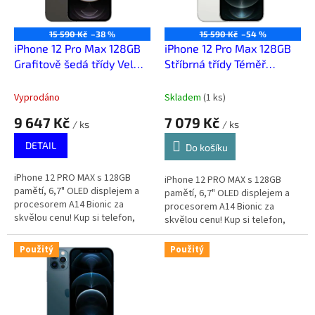
p
r
o
15 590 Kč
–38 %
15 590 Kč
–54 %
d
iPhone 12 Pro Max 128GB
iPhone 12 Pro Max 128GB
u
Grafitově šedá třídy Velmi
Stříbrná třídy Téměř
k
dobrý+
výborný
t
Vyprodáno
Skladem
(
1 ks
)
ů
9 647 Kč
7 079 Kč
/ ks
/ ks
DETAIL
Do košíku
iPhone 12 PRO MAX s 128GB
iPhone 12 PRO MAX s 128GB
pamětí, 6,7" OLED displejem a
pamětí, 6,7" OLED displejem a
procesorem A14 Bionic za
procesorem A14 Bionic za
skvělou cenu! Kup si telefon,
skvělou cenu! Kup si telefon,
který za málo peněz zahraje
který za málo peněz zahraje
spoustu muziky.
spoustu muziky.
Použitý
Použitý