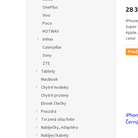
OnePlus
28 
Vivo
iPhone
Poco
Super 
HOTWAV
Apple 
cenu!
Infinix
Caterpillar
Použ
Sony
ZTE
Tablety
MacBook
Chytré hodinky
Chytré prsteny
Ebook čtečky
Pouzdra
iPhon
Tvrzená skla/folie
Černý
Nabíječky, Adaptéry
Nabíjecí kabely