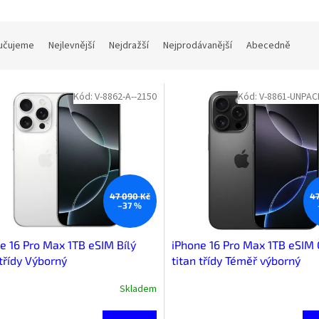
učujeme
Nejlevnější
Nejdražší
Nejprodávanější
Abecedně
Kód:
V-8862-A--2150
Kód:
V-8861-UNPAC
47 090 Kč
47
–37 %
e 16 Pro Max 1TB eSIM Bílý
iPhone 16 Pro Max 1TB eSIM 
 třídy Výborný
titan třídy Téměř výborný
Skladem