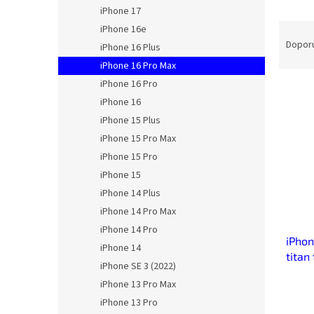
n
iPhone 17
e
Ř
iPhone 16e
l
a
Dopor
iPhone 16 Plus
z
iPhone 16 Pro Max
e
iPhone 16 Pro
V
n
iPhone 16
ý
í
p
p
iPhone 15 Plus
i
r
iPhone 15 Pro Max
s
o
iPhone 15 Pro
p
d
iPhone 15
r
u
iPhone 14 Plus
o
k
d
iPhone 14 Pro Max
t
u
ů
iPhone 14 Pro
iPhon
k
iPhone 14
titan
t
iPhone SE 3 (2022)
ů
iPhone 13 Pro Max
iPhone 13 Pro