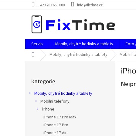
Přejít
+420 703 668 000
info@fixtime.cz
na
obsah
Servis
Mobily, chytré hodinky a tablety
Foto 
Domů
Mobily, chytré hodinky a tablety
Mobilní t
P
iPh
o
Přeskočit
s
Kategorie
kategorie
Nejpr
t
r
Mobily, chytré hodinky a tablety
a
Mobilní telefony
n
iPhone
n
í
iPhone 17 Pro Max
p
iPhone 17 Pro
a
iPhone 17 Air