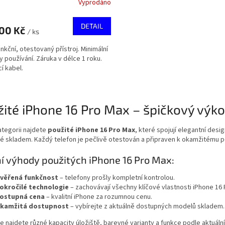
Vyprodáno
DETAIL
900 Kč
/ ks
unkční, otestovaný přístroj. Minimální
 používání. Záruka v délce 1 roku.
cí kabel.
O
v
ité iPhone 16 Pro Max – špičkový výko
l
á
d
ategorii najdete
použité iPhone 16 Pro Max
, které spojují elegantní desi
a
 skladem. Každý telefon je pečlivě otestován a připraven k okamžitému po
c
í
í výhody použitých iPhone 16 Pro Max:
p
r
věřená funkčnost
– telefony prošly kompletní kontrolou.
v
okročilé technologie
– zachovávají všechny klíčové vlastnosti iPhone 16 
k
ostupná cena
– kvalitní iPhone za rozumnou cenu.
y
kamžitá dostupnost
– vybírejte z aktuálně dostupných modelů skladem.
v
e najdete různé kapacity úložiště, barevné varianty a funkce podle aktuál