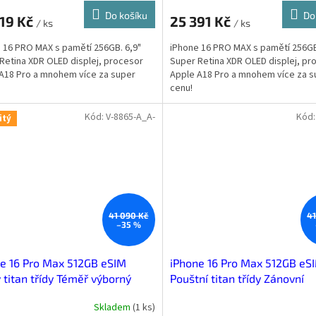
Do košíku
Do
319 Kč
25 391 Kč
/ ks
/ ks
 16 PRO MAX s pamětí 256GB. 6,9"
iPhone 16 PRO MAX s pamětí 256GB
Retina XDR OLED displej, procesor
Super Retina XDR OLED displej, pr
A18 Pro a mnohem více za super
Apple A18 Pro a mnohem více za s
cenu!
Kód:
V-8865-A_A-
Kód
itý
41 090 Kč
41
–35 %
e 16 Pro Max 512GB eSIM
iPhone 16 Pro Max 512GB eS
 titan třídy Téměř výborný
Pouštní titan třídy Zánovní
Skladem
(
1 ks
)