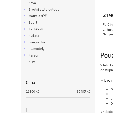
Káva
Životní styl a outdoor
21 
Matka a dítě
Sport
Plně f
TechCraft
známky
Nabíje
Zvířata
Energetika
RC modely
Použ
Nářadí
NOVE
V této k
dostupné
Hlavn
Cena
O
21900
Kč
32495
Kč
P
D
O
V nabídc