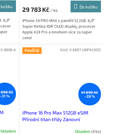
 košíku
Do košíku
29 783 Kč
/ ks
. 6,9"
iPhone 16 PRO MAX s pamětí 512GB. 6,9"
ocesor
Super Retina XDR OLED displej, procesor
uper
Apple A18 Pro a mnohem více za super
cenu!
:
V-8868-A
Kód:
V-8867-UNPACKED
Použitý
 090 Kč
41 090 Kč
–31 %
–28 %
IM
iPhone 16 Pro Max 512GB eSIM
Přírodní titan třídy Zánovní
Skladem
Skladem
(
4 ks
)