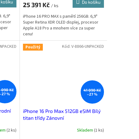
 košíku
Do košíku
25 391 Kč
/ ks
. 6,9"
iPhone 16 PRO MAX s pamětí 256GB. 6,9"
ocesor
Super Retina XDR OLED displej, procesor
uper
Apple A18 Pro a mnohem více za super
cenu!
UNPACKED
Kód:
V-8866-UNPACKED
Použitý
 090 Kč
41 090 Kč
–27 %
–27 %
rodní
iPhone 16 Pro Max 512GB eSIM Bílý
titan třídy Zánovní
dem
(
2 ks
)
Skladem
(
1 ks
)