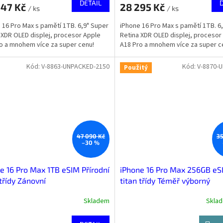
DETAIL
447 Kč
28 295 Kč
/ ks
/ ks
 16 Pro Max s pamětí 1TB. 6,9" Super
iPhone 16 Pro Max s pamětí 1TB. 6
 XDR OLED displej, procesor Apple
Retina XDR OLED displej, procesor
o a mnohem více za super cenu!
A18 Pro a mnohem více za super c
Kód:
V-8863-UNPACKED-2150
Kód:
V-8870-
Použitý
47 090 Kč
35
–30 %
e 16 Pro Max 1TB eSIM Přírodní
iPhone 16 Pro Max 256GB eSI
 třídy Zánovní
titan třídy Téměř výborný
Skladem
Skla