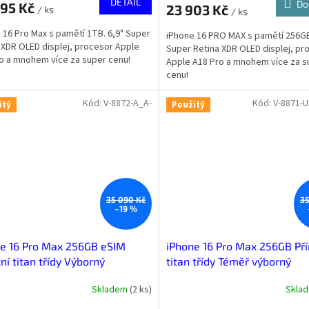
DETAIL
Do
495 Kč
23 903 Kč
/ ks
/ ks
 16 Pro Max s pamětí 1TB. 6,9" Super
iPhone 16 PRO MAX s pamětí 256GB
 XDR OLED displej, procesor Apple
Super Retina XDR OLED displej, pr
o a mnohem více za super cenu!
Apple A18 Pro a mnohem více za s
cenu!
Kód:
V-8872-A_A-
Kód:
V-8871-
itý
Použitý
35 090 Kč
35
–19 %
e 16 Pro Max 256GB eSIM
iPhone 16 Pro Max 256GB Pří
ní titan třídy Výborný
titan třídy Téměř výborný
Skladem
(
2 ks
)
Skla