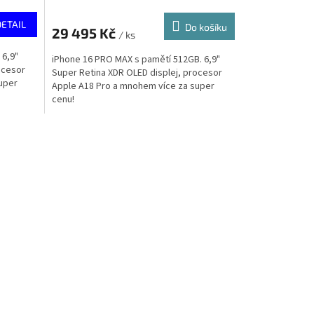
DETAIL
Do košíku
29 495 Kč
/ ks
 6,9"
iPhone 16 PRO MAX s pamětí 512GB. 6,9"
ocesor
Super Retina XDR OLED displej, procesor
uper
Apple A18 Pro a mnohem více za super
cenu!