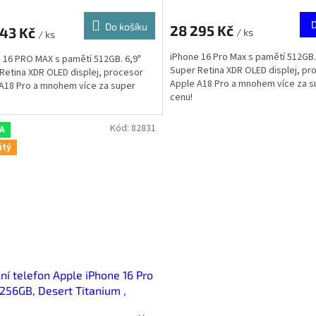
Do košíku
28 295 Kč
543 Kč
/ ks
/ ks
iPhone 16 Pro Max s pamětí 512GB.
 16 PRO MAX s pamětí 512GB. 6,9"
Super Retina XDR OLED displej, pr
Retina XDR OLED displej, procesor
Apple A18 Pro a mnohem více za s
A18 Pro a mnohem více za super
cenu!
Kód:
82831
 A
itý
ní telefon Apple iPhone 16 Pro
256GB, Desert Titanium ,
tý - Stav A