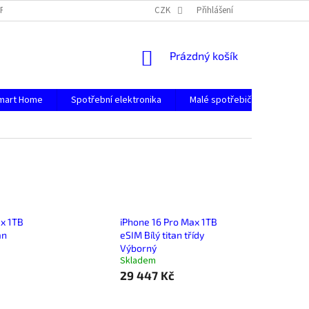
PODMÍNKY OCHRANY OSOBNÍCH ÚDAJŮ
CZK
Přihlášení
NÁKUPNÍ
Prázdný košík
KOŠÍK
mart Home
Spotřební elektronika
Malé spotřebiče
Počít
ax 1TB
iPhone 16 Pro Max 1TB
an
eSIM Bílý titan třídy
Výborný
Skladem
29 447 Kč