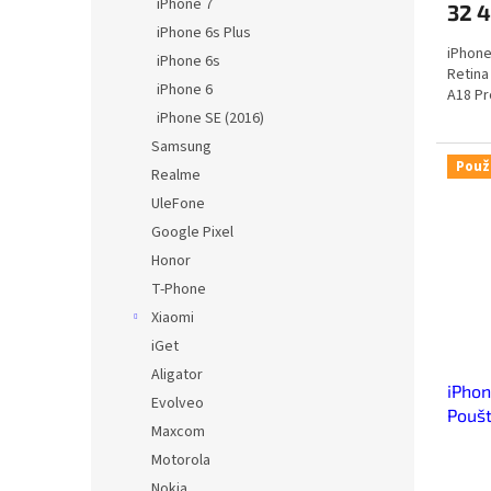
iPhone 7
32 
iPhone 6s Plus
iPhone
iPhone 6s
Retina
iPhone 6
A18 Pr
iPhone SE (2016)
Samsung
Použ
Realme
UleFone
Google Pixel
Honor
T-Phone
Xiaomi
iGet
Aligator
iPhon
Evolveo
Poušt
Maxcom
Motorola
Nokia