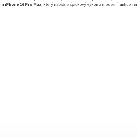
ý
m iPhone 16 Pro Max
, který nabídne špičkový výkon a moderní funkce ih
p
i
s
u