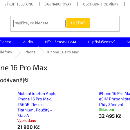
VÝKUP TELEFONU
JAK NAKUPOVAT
OBCHODNÍ PODMÍNKY
HLEDAT
/ Video
Audio
Příslušenství GSM
IT příslušenství
S
elefony
iPhone
iPhone 16 Pro Max
one 16 Pro Max
odávanější
Mobilní telefon Apple
iPhone 16 Pro M
iPhone 16 Pro Max,
eSIM Přírodní tit
256GB, Desert
třídy Zánovní
Skladem
Titanium , Použitý -
Stav A
32 495 Kč
Vyprodáno
21 900 Kč