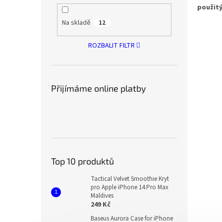
použitý
Na skladě
12
ROZBALIT FILTR
Přijímáme online platby
Top 10 produktů
Tactical Velvet Smoothie Kryt
pro Apple iPhone 14 Pro Max
Maldives
249 Kč
Baseus Aurora Case for iPhone