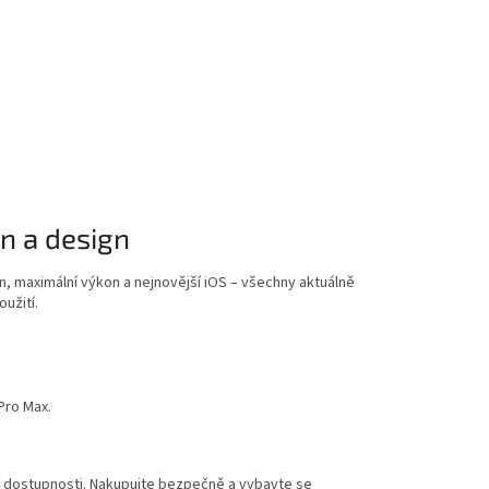
n a design
gn, maximální výkon a nejnovější iOS – všechny aktuálně
užití.
Pro Max.
ní dostupnosti. Nakupujte bezpečně a vybavte se