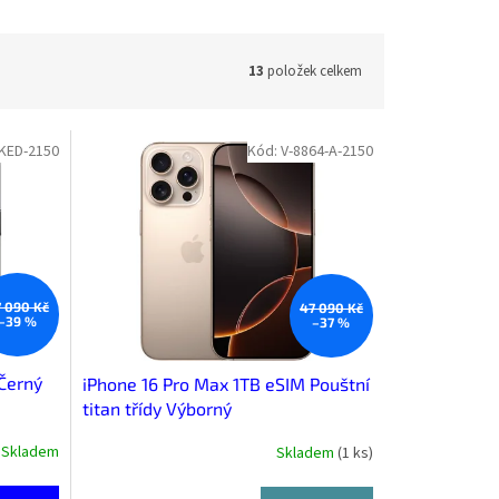
13
položek celkem
KED-2150
Kód:
V-8864-A-2150
 090 Kč
47 090 Kč
–39 %
–37 %
Černý
iPhone 16 Pro Max 1TB eSIM Pouštní
titan třídy Výborný
Skladem
Skladem
(
1 ks
)