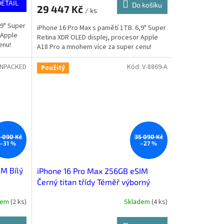
DETAIL
Do košíku
29 447 Kč
/ ks
,9" Super
iPhone 16 Pro Max s pamětí 1TB. 6,9" Super
 Apple
Retina XDR OLED displej, procesor Apple
enu!
A18 Pro a mnohem více za super cenu!
UNPACKED
Kód:
V-8869-A
Použitý
 090 Kč
35 090 Kč
–31 %
–27 %
M Bílý
iPhone 16 Pro Max 256GB eSIM
Černý titan třídy Téměř výborný
dem
(
2 ks
)
Skladem
(
4 ks
)