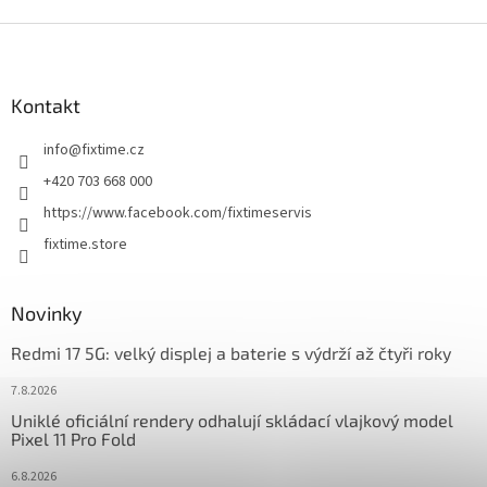
Z
á
p
a
Kontakt
t
info
@
fixtime.cz
í
+420 703 668 000
https://www.facebook.com/fixtimeservis
fixtime.store
Novinky
Redmi 17 5G: velký displej a baterie s výdrží až čtyři roky
7.8.2026
Uniklé oficiální rendery odhalují skládací vlajkový model
Pixel 11 Pro Fold
6.8.2026