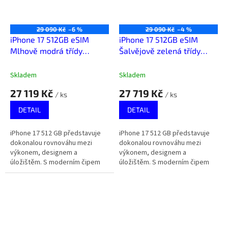
29 090 Kč
–6 %
29 090 Kč
–4 %
iPhone 17 512GB eSIM
iPhone 17 512GB eSIM
Mlhově modrá třídy
Šalvějově zelená třídy
Premium
Premium
Skladem
Skladem
27 119 Kč
27 719 Kč
/ ks
/ ks
DETAIL
DETAIL
iPhone 17 512 GB představuje
iPhone 17 512 GB představuje
dokonalou rovnováhu mezi
dokonalou rovnováhu mezi
výkonem, designem a
výkonem, designem a
úložištěm. S moderním čipem
úložištěm. S moderním čipem
Apple a velkou kapacitou je
Apple a velkou kapacitou je
připraven na práci, zábavu i
připraven na práci, zábavu i
kreativní...
kreativní...