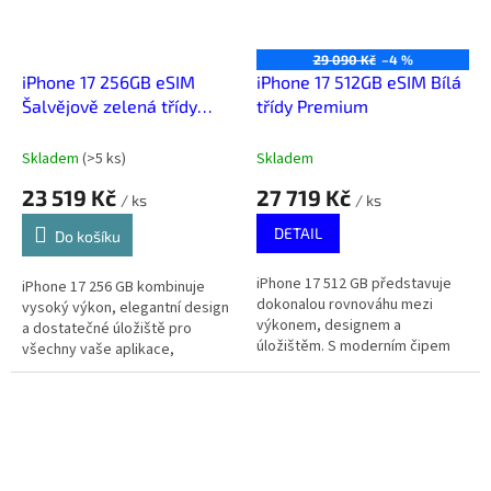
29 090 Kč
–4 %
iPhone 17 256GB eSIM
iPhone 17 512GB eSIM Bílá
Šalvějově zelená třídy
třídy Premium
Premium
Skladem
(
>5 ks
)
Skladem
23 519 Kč
27 719 Kč
/ ks
/ ks
DETAIL
Do košíku
iPhone 17 512 GB představuje
iPhone 17 256 GB kombinuje
dokonalou rovnováhu mezi
vysoký výkon, elegantní design
výkonem, designem a
a dostatečné úložiště pro
úložištěm. S moderním čipem
všechny vaše aplikace,
Apple a velkou kapacitou je
fotografie a videa. Ideální pro
připraven na práci, zábavu i
každodenní práci i zábavu.
kreativní...