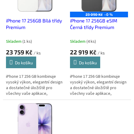
p
r
o
23 090 Kč
–0 %
d
iPhone 17 256GB Bílá třídy
iPhone 17 256GB eSIM
u
Premium
Černá třídy Premium
k
t
Skladem
(
1 ks
)
Skladem
(
4 ks
)
ů
23 759 Kč
22 919 Kč
/ ks
/ ks
Do košíku
Do košíku
iPhone 17 256 GB kombinuje
iPhone 17 256 GB kombinuje
vysoký výkon, elegantní design
vysoký výkon, elegantní design
a dostatečné úložiště pro
a dostatečné úložiště pro
všechny vaše aplikace,
všechny vaše aplikace,
fotografie a videa. Ideální pro
fotografie a videa. Ideální pro
každodenní práci i zábavu.
každodenní práci i zábavu.