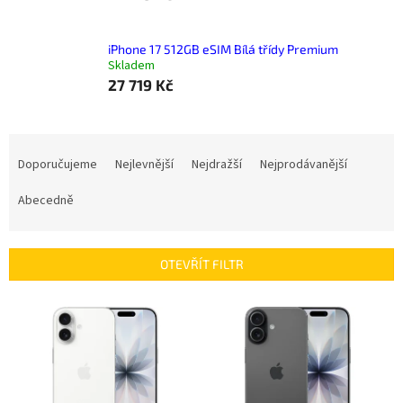
iPhone 17 512GB eSIM Bílá třídy Premium
Skladem
27 719 Kč
Ř
a
Doporučujeme
Nejlevnější
Nejdražší
Nejprodávanější
z
e
Abecedně
n
í
p
OTEVŘÍT FILTR
r
o
V
d
ý
u
p
k
i
t
s
ů