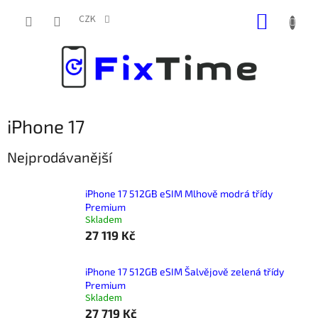
Přejít
NÁKUP
na
CZK
obsah
KOŠÍK
iPhone 17
Nejprodávanější
iPhone 17 512GB eSIM Mlhově modrá třídy
Premium
Skladem
27 119 Kč
iPhone 17 512GB eSIM Šalvějově zelená třídy
Premium
Skladem
27 719 Kč