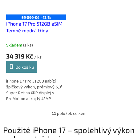
39 090 Kč
–12 %
iPhone 17 Pro 512GB eSIM
Temně modrá třídy
Premium
Skladem
(
1 ks
)
34 319 Kč
/ ks
Do košíku
iPhone 17 Pro 512GB nabízí
špičkový výkon, prémiový 6,3"
Super Retina XDR displej s
ProMotion a trojitý 48MP
fotoaparát s LiDAR skenerem. S
kapacitou 512GB získáte
11
položek celkem
O
dostatek...
v
l
Použité iPhone 17 – spolehlivý výkon
á