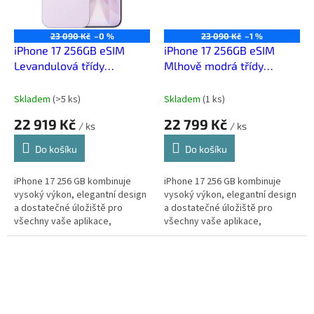
23 090 Kč
–0 %
23 090 Kč
–1 %
iPhone 17 256GB eSIM
iPhone 17 256GB eSIM
Levandulová třídy
Mlhově modrá třídy
Premium
Premium
Skladem
(
>5 ks
)
Skladem
(
1 ks
)
22 919 Kč
22 799 Kč
/ ks
/ ks
Do košíku
Do košíku
iPhone 17 256 GB kombinuje
iPhone 17 256 GB kombinuje
vysoký výkon, elegantní design
vysoký výkon, elegantní design
a dostatečné úložiště pro
a dostatečné úložiště pro
všechny vaše aplikace,
všechny vaše aplikace,
fotografie a videa. Ideální pro
fotografie a videa. Ideální pro
každodenní práci i zábavu.
každodenní práci i zábavu.