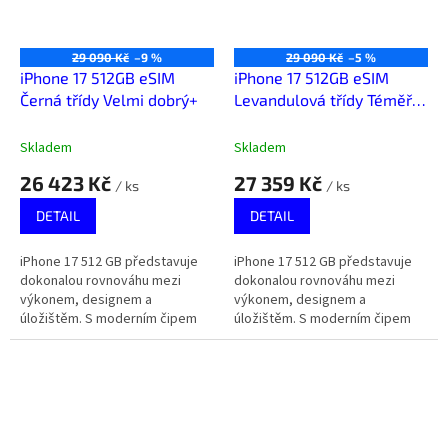
29 090 Kč
–9 %
29 090 Kč
–5 %
iPhone 17 512GB eSIM
iPhone 17 512GB eSIM
Černá třídy Velmi dobrý+
Levandulová třídy Téměř
výborný
Skladem
Skladem
26 423 Kč
27 359 Kč
/ ks
/ ks
DETAIL
DETAIL
iPhone 17 512 GB představuje
iPhone 17 512 GB představuje
dokonalou rovnováhu mezi
dokonalou rovnováhu mezi
výkonem, designem a
výkonem, designem a
úložištěm. S moderním čipem
úložištěm. S moderním čipem
Apple a velkou kapacitou je
Apple a velkou kapacitou je
připraven na práci, zábavu i
připraven na práci, zábavu i
kreativní...
kreativní...