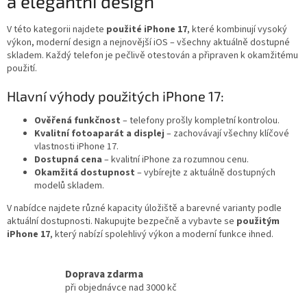
a elegantní design
d
a
c
V této kategorii najdete
použité iPhone 17
, které kombinují vysoký
í
výkon, moderní design a nejnovější iOS – všechny aktuálně dostupné
p
skladem. Každý telefon je pečlivě otestován a připraven k okamžitému
r
použití.
v
k
Hlavní výhody použitých iPhone 17:
y
v
Ověřená funkčnost
– telefony prošly kompletní kontrolou.
ý
Kvalitní fotoaparát a displej
– zachovávají všechny klíčové
p
vlastnosti iPhone 17.
i
Dostupná cena
– kvalitní iPhone za rozumnou cenu.
s
Okamžitá dostupnost
– vybírejte z aktuálně dostupných
u
modelů skladem.
V nabídce najdete různé kapacity úložiště a barevné varianty podle
aktuální dostupnosti. Nakupujte bezpečně a vybavte se
použitým
iPhone 17
, který nabízí spolehlivý výkon a moderní funkce ihned.
Doprava zdarma
při objednávce nad 3000 kč