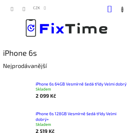
Přejít
NÁKUP
na
CZK
obsah
KOŠÍK
iPhone 6s
Nejprodávanější
iPhone 6s 64GB Vesmírně šedá třídy Velmi dobrý
Skladem
2 099 Kč
iPhone 6s 128GB Vesmírně šedá třídy Velmi
dobrý+
Skladem
2 519 Kč