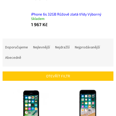
iPhone 6s 32GB Růžově zlatá třídy Výborný
Skladem
1 967 Kč
Ř
a
Doporučujeme
Nejlevnější
Nejdražší
Nejprodávanější
z
e
Abecedně
n
í
p
OTEVŘÍT FILTR
r
o
V
d
ý
u
p
k
i
t
s
ů