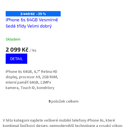
3 449 Kč
–39 %
iPhone 6s 64GB Vesmírně
šedá třídy Velmi dobrý
Skladem
2 099 Kč
/ ks
DETAIL
iPhone 6s 64GB, 4,7" Retina HD
displej, procesor A9, 2GB RAM,
interní paměť 64GB, 12MPx
kamera, Touch ID, konektory
Lightning a 3,5mm jack na
sluchátka.
9
položek celkem
O
v
l
á
V této kategorii najdete veškeré mobilní telefony iPhone 6s, které
d
kombinují špičkový design, nejmodernější technologie a vysoký výkon.