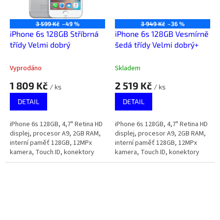
3 599 Kč
–49 %
3 949 Kč
–36 %
iPhone 6s 128GB Stříbrná
iPhone 6s 128GB Vesmírně
třídy Velmi dobrý
šedá třídy Velmi dobrý+
Vyprodáno
Skladem
1 809 Kč
2 519 Kč
/ ks
/ ks
DETAIL
DETAIL
iPhone 6s 128GB, 4,7" Retina HD
iPhone 6s 128GB, 4,7" Retina HD
displej, procesor A9, 2GB RAM,
displej, procesor A9, 2GB RAM,
interní paměť 128GB, 12MPx
interní paměť 128GB, 12MPx
kamera, Touch ID, konektory
kamera, Touch ID, konektory
Lightning a 3,5mm jack na
Lightning a 3,5mm jack na
sluchátka.
sluchátka.