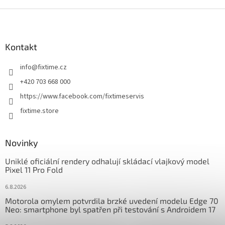
Z
á
p
a
Kontakt
t
info
@
fixtime.cz
í
+420 703 668 000
https://www.facebook.com/fixtimeservis
fixtime.store
Novinky
Uniklé oficiální rendery odhalují skládací vlajkový model
Pixel 11 Pro Fold
6.8.2026
Motorola omylem potvrdila brzké uvedení modelu Edge 70
Neo: smartphone byl spatřen při testování s Androidem 17