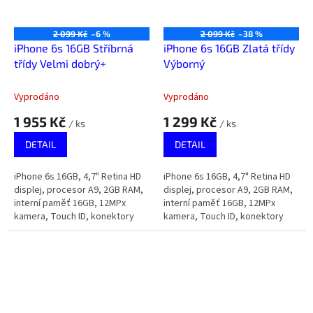
2 099 Kč
–6 %
2 099 Kč
–38 %
iPhone 6s 16GB Stříbrná
iPhone 6s 16GB Zlatá třídy
třídy Velmi dobrý+
Výborný
Vyprodáno
Vyprodáno
1 955 Kč
1 299 Kč
/ ks
/ ks
DETAIL
DETAIL
iPhone 6s 16GB, 4,7" Retina HD
iPhone 6s 16GB, 4,7" Retina HD
displej, procesor A9, 2GB RAM,
displej, procesor A9, 2GB RAM,
interní paměť 16GB, 12MPx
interní paměť 16GB, 12MPx
kamera, Touch ID, konektory
kamera, Touch ID, konektory
Lightning a 3,5mm jack na
Lightning a 3,5mm jack na
sluchátka.
sluchátka.