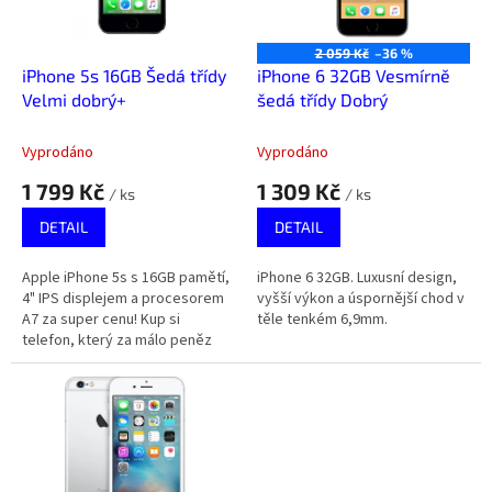
p
r
o
2 059 Kč
–36 %
d
iPhone 5s 16GB Šedá třídy
iPhone 6 32GB Vesmírně
u
Velmi dobrý+
šedá třídy Dobrý
k
t
Vyprodáno
Vyprodáno
ů
1 799 Kč
1 309 Kč
/ ks
/ ks
DETAIL
DETAIL
Apple iPhone 5s s 16GB pamětí,
iPhone 6 32GB. Luxusní design,
4" IPS displejem a procesorem
vyšší výkon a úspornější chod v
A7 za super cenu! Kup si
těle tenkém 6,9mm.
telefon, který za málo peněz
zahraje spoustu muziky.