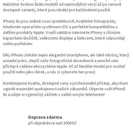
a
Nabízíme širokou škálu modelů od nejnovějších verzí až po cenově
c
dostupné varianty, které jsou ideální pro každodenní použití.
í
p
iPhony 6s jsou známé svou spolehlivostí, kvalitními fotoaparáty,
r
intuitivním operačním systémem iOS a perfektní kompatibilitou s
v
dalšími produkty Apple. V naší nabídce naleznete iPhony s různými
k
kapacitami úložiště, velikostmi displeje a funkcemi, které odpovídají
y
vašim potřebám.
v
ý
Díky iPhonu získáte nejen elegantní smartphone, ale také nástroj, který
p
usnadní práci, zlepší vaše fotografické dovednosti a umožní vám
i
přístup k celému ekosystému Apple. Ať už hledáte model pro osobní
s
použití nebo jako dárek, u nás si vyberete ten pravý.
u
Kombinujeme kvalitu, dostupné ceny a profesionální přístup, abychom
zajistili maximální spokojenost našich zákazníků. Objevte svět iPhonů
6s a užijte si výjimečný zážitek s vaším novým telefonem!
Doprava zdarma
při objednávce nad 3000 kč