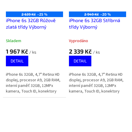
2 639 Kč
–25 %
2 949 Kč
–20 %
iPhone 6s 32GB Růžově
iPhone 6s 32GB Stříbrná
zlatá třídy Výborný
třídy Výborný
Skladem
Vyprodáno
1 967 Kč
2 339 Kč
/ ks
/ ks
DETAIL
DETAIL
iPhone 6s 32GB, 4,7" Retina HD
iPhone 6s 32GB, 4,7" Retina HD
displej, procesor A9, 2GB RAM,
displej, procesor A9, 2GB RAM,
interní paměť 32GB, 12MPx
interní paměť 32GB, 12MPx
kamera, Touch ID, konektory
kamera, Touch ID, konektory
Lightning a 3,5mm jack na
Lightning a 3,5mm jack na
sluchátka.
sluchátka.