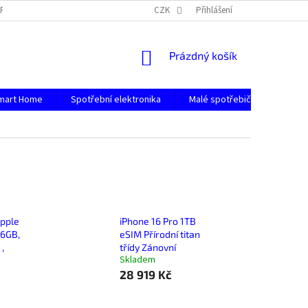
PODMÍNKY OCHRANY OSOBNÍCH ÚDAJŮ
CZK
Přihlášení
NÁKUPNÍ
Prázdný košík
KOŠÍK
mart Home
Spotřební elektronika
Malé spotřebiče
Počít
Apple
iPhone 16 Pro 1TB
56GB,
eSIM Přírodní titan
,
třídy Zánovní
Skladem
28 919 Kč