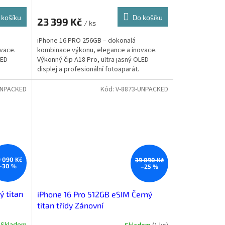
 košíku
Do košíku
23 399 Kč
/ ks
iPhone 16 PRO 256GB – dokonalá
vace.
kombinace výkonu, elegance a inovace.
LED
Výkonný čip A18 Pro, ultra jasný OLED
displej a profesionální fotoaparát.
UNPACKED
Kód:
V-8873-UNPACKED
 090 Kč
39 090 Kč
–30 %
–25 %
ý titan
iPhone 16 Pro 512GB eSIM Černý
titan třídy Zánovní