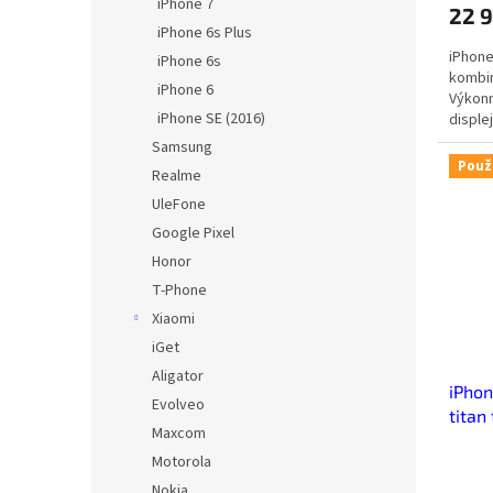
iPhone 7
22 
iPhone 6s Plus
iPhone
iPhone 6s
kombin
iPhone 6
Výkonn
iPhone SE (2016)
disple
Samsung
Použ
Realme
UleFone
Google Pixel
Honor
T-Phone
Xiaomi
iGet
Aligator
iPhon
Evolveo
titan
Maxcom
Motorola
Nokia