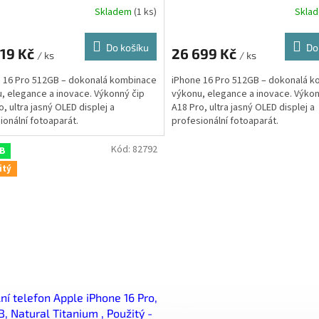
Skladem
(
1 ks
)
Skla
Do košíku
Do
719 Kč
26 699 Kč
/ ks
/ ks
 16 Pro 512GB – dokonalá kombinace
iPhone 16 Pro 512GB – dokonalá 
, elegance a inovace. Výkonný čip
výkonu, elegance a inovace. Výkon
o, ultra jasný OLED displej a
A18 Pro, ultra jasný OLED displej a
ionální fotoaparát.
profesionální fotoaparát.
Kód:
82792
 B
itý
ní telefon Apple iPhone 16 Pro,
, Natural Titanium , Použitý -