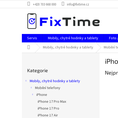
Přejít
+420 703 668 000
info@fixtime.cz
na
obsah
Servis
Mobily, chytré hodinky a tablety
Foto 
Domů
Mobily, chytré hodinky a tablety
Mobilní t
P
iPho
o
Přeskočit
s
Kategorie
kategorie
Nejpr
t
r
Mobily, chytré hodinky a tablety
a
Mobilní telefony
n
iPhone
n
í
iPhone 17 Pro Max
p
iPhone 17 Pro
a
iPhone 17 Air