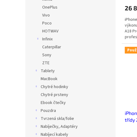
OnePlus
26 
Vivo
iPhone
Poco
výkonu
HOTWAV
A18 Pr
profes
Infinix
Caterpillar
Použ
Sony
ZTE
Tablety
MacBook
Chytré hodinky
Chytré prsteny
Ebook čtečky
Pouzdra
iPhon
Tvrzená skla/folie
třídy
Nabíječky, Adaptéry
Nabíjecí kabely