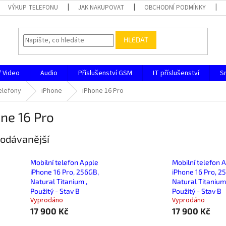
VÝKUP TELEFONU
JAK NAKUPOVAT
OBCHODNÍ PODMÍNKY
HLEDAT
/ Video
Audio
Příslušenství GSM
IT příslušenství
S
elefony
iPhone
iPhone 16 Pro
ne 16 Pro
odávanější
Mobilní telefon Apple
Mobilní telefon 
iPhone 16 Pro, 256GB,
iPhone 16 Pro, 2
Natural Titanium ,
Natural Titanium 
Použitý - Stav B
Použitý - Stav B
Vyprodáno
Vyprodáno
17 900 Kč
17 900 Kč