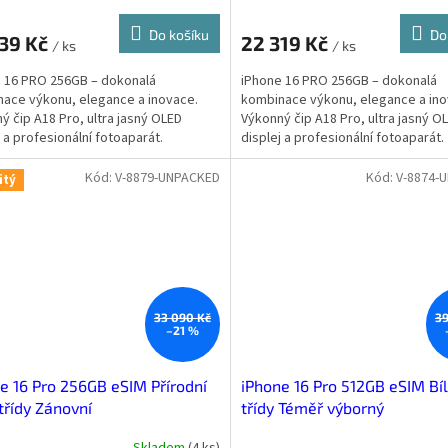
Do košíku
Do
739 Kč
22 319 Kč
/ ks
/ ks
 16 PRO 256GB – dokonalá
iPhone 16 PRO 256GB – dokonalá
ace výkonu, elegance a inovace.
kombinace výkonu, elegance a ino
ý čip A18 Pro, ultra jasný OLED
Výkonný čip A18 Pro, ultra jasný O
j a profesionální fotoaparát.
displej a profesionální fotoaparát.
Kód:
V-8879-UNPACKED
Kód:
V-8874-
itý
33 090 Kč
39
–21 %
e 16 Pro 256GB eSIM Přírodní
iPhone 16 Pro 512GB eSIM Bíl
 třídy Zánovní
třídy Téměř výborný