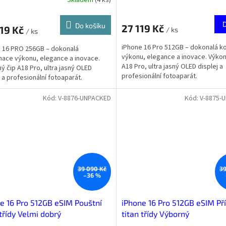
Skladem
(
4 ks
)
Do košíku
27 119 Kč
919 Kč
/ ks
/ ks
iPhone 16 Pro 512GB – dokonalá 
 16 PRO 256GB – dokonalá
výkonu, elegance a inovace. Výkon
ace výkonu, elegance a inovace.
A18 Pro, ultra jasný OLED displej a
ý čip A18 Pro, ultra jasný OLED
profesionální fotoaparát.
j a profesionální fotoaparát.
Kód:
V-8876-UNPACKED
Kód:
V-8875-
39 090 Kč
39
–36 %
e 16 Pro 512GB eSIM Pouštní
iPhone 16 Pro 512GB eSIM Př
 třídy Velmi dobrý
titan třídy Výborný