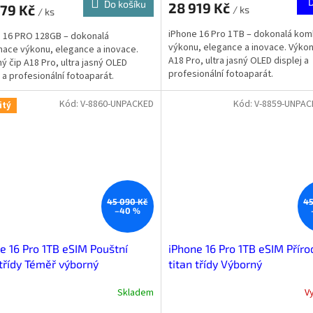
Do košíku
28 919 Kč
979 Kč
/ ks
/ ks
iPhone 16 Pro 1TB – dokonalá ko
 16 PRO 128GB – dokonalá
výkonu, elegance a inovace. Výkon
ace výkonu, elegance a inovace.
A18 Pro, ultra jasný OLED displej a
ý čip A18 Pro, ultra jasný OLED
profesionální fotoaparát.
j a profesionální fotoaparát.
Kód:
V-8860-UNPACKED
Kód:
V-8859-UNPAC
itý
45 090 Kč
45
–40 %
e 16 Pro 1TB eSIM Pouštní
iPhone 16 Pro 1TB eSIM Příro
 třídy Téměř výborný
titan třídy Výborný
Skladem
V