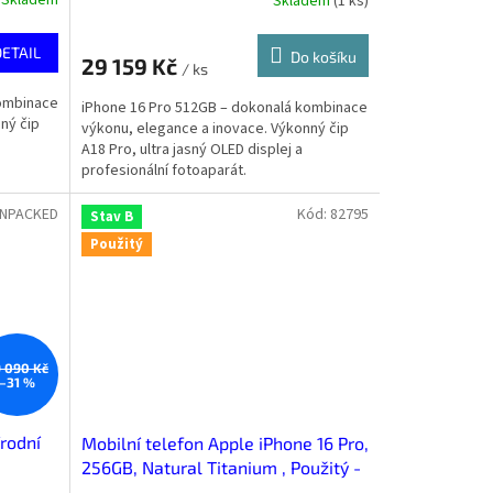
Skladem
Skladem
(
1 ks
)
DETAIL
Do košíku
29 159 Kč
/ ks
kombinace
iPhone 16 Pro 512GB – dokonalá kombinace
ný čip
výkonu, elegance a inovace. Výkonný čip
A18 Pro, ultra jasný OLED displej a
profesionální fotoaparát.
UNPACKED
Kód:
82795
Stav B
Použitý
 090 Kč
–31 %
írodní
Mobilní telefon Apple iPhone 16 Pro,
256GB, Natural Titanium , Použitý -
Stav B