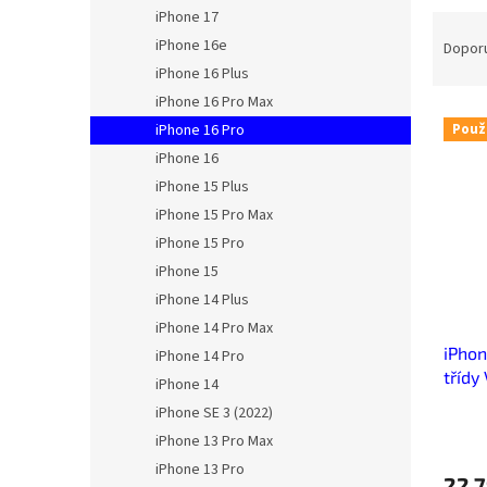
n
iPhone 17
Ř
e
a
iPhone 16e
Dopor
l
z
iPhone 16 Plus
e
iPhone 16 Pro Max
V
n
iPhone 16 Pro
Použ
ý
í
iPhone 16
p
p
iPhone 15 Plus
i
r
s
o
iPhone 15 Pro Max
p
d
iPhone 15 Pro
r
u
iPhone 15
o
k
iPhone 14 Plus
d
t
iPhone 14 Pro Max
u
ů
iPhon
k
iPhone 14 Pro
třídy
t
iPhone 14
ů
iPhone SE 3 (2022)
Průmě
iPhone 13 Pro Max
hodno
produ
iPhone 13 Pro
22 
je