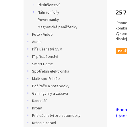
Příslušenství
25 
Náhradní díly
Powerbanky
iPhone
Magnetické peněženky
kombin
Výkonn
Foto / Video
disple
Audio
Příslušenství GSM
Použ
IT příslušenství
Smart Home
Spotřební elektronika
Malé spotřebiče
Počítače a notebooky
Gaming, hry a zábava
Kancelář
Drony
iPhon
titan
Příslušenství pro automobily
Krása a zdraví