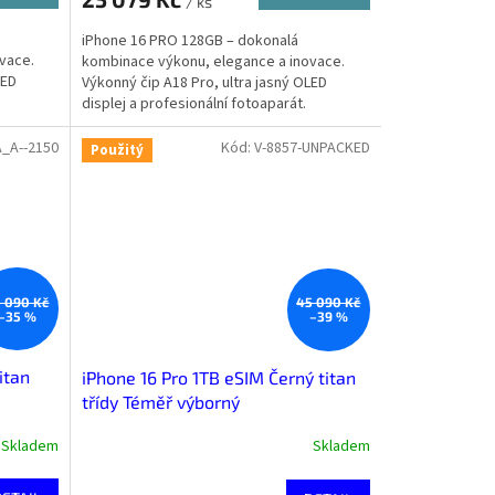
/ ks
iPhone 16 PRO 128GB – dokonalá
vace.
kombinace výkonu, elegance a inovace.
LED
Výkonný čip A18 Pro, ultra jasný OLED
displej a profesionální fotoaparát.
A_A--2150
Kód:
V-8857-UNPACKED
Použitý
 090 Kč
45 090 Kč
–35 %
–39 %
itan
iPhone 16 Pro 1TB eSIM Černý titan
třídy Téměř výborný
Skladem
Skladem