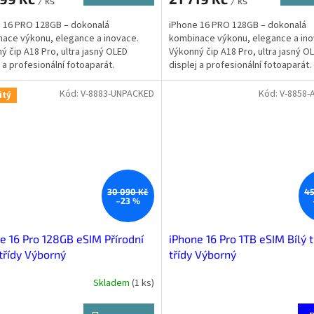
/ ks
/ ks
 16 PRO 128GB – dokonalá
iPhone 16 PRO 128GB – dokonalá
ace výkonu, elegance a inovace.
kombinace výkonu, elegance a ino
ý čip A18 Pro, ultra jasný OLED
Výkonný čip A18 Pro, ultra jasný O
ček.
j a profesionální fotoaparát.
displej a profesionální fotoaparát.
Kód:
V-8883-UNPACKED
Kód:
V-8858-
itý
30 090 Kč
45
–23 %
e 16 Pro 128GB eSIM Přírodní
iPhone 16 Pro 1TB eSIM Bílý t
 třídy Výborný
třídy Výborný
Skladem
(
1 ks
)