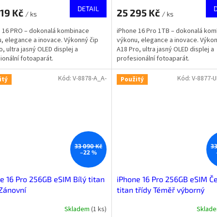
DETAIL
819 Kč
25 295 Kč
/ ks
/ ks
 16 PRO – dokonalá kombinace
iPhone 16 Pro 1TB – dokonalá ko
, elegance a inovace. Výkonný čip
výkonu, elegance a inovace. Výkon
o, ultra jasný OLED displej a
A18 Pro, ultra jasný OLED displej a
ionální fotoaparát.
profesionální fotoaparát.
Kód:
V-8878-A_A-
Kód:
V-8877-
itý
Použitý
33 090 Kč
33
–22 %
e 16 Pro 256GB eSIM Bílý titan
iPhone 16 Pro 256GB eSIM Č
 Zánovní
titan třídy Téměř výborný
Skladem
(
1 ks
)
Sklad