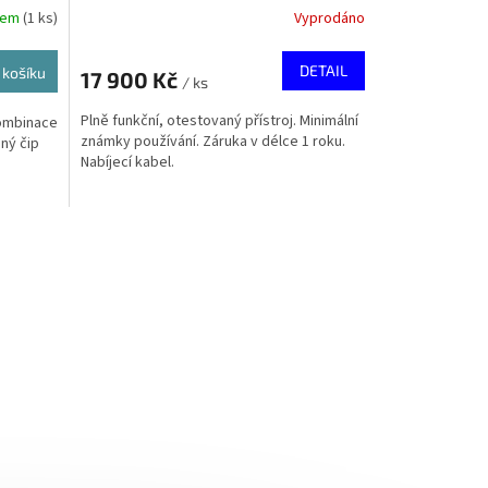
dem
(
1 ks
)
Vyprodáno
DETAIL
 košíku
17 900 Kč
/ ks
Plně funkční, otestovaný přístroj. Minimální
kombinace
známky používání. Záruka v délce 1 roku.
ný čip
Nabíjecí kabel.