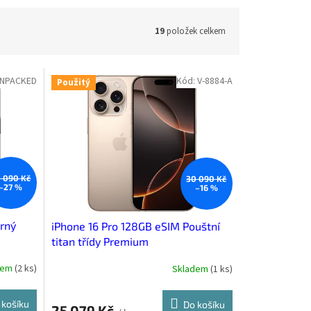
19
položek celkem
UNPACKED
Kód:
V-8884-A
Použitý
 090 Kč
30 090 Kč
–27 %
–16 %
rný
iPhone 16 Pro 128GB eSIM Pouštní
titan třídy Premium
dem
(
2 ks
)
Skladem
(
1 ks
)
 košíku
Do košíku
25 079 Kč