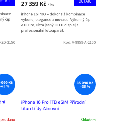
DETAIL
DETAIL
27 359 Kč
/ ks
mbinace
iPhone 16 PRO – dokonalá kombinace
ný čip
výkonu, elegance a inovace. Výkonný čip
A18 Pro, ultra jasný OLED displej a
profesionální fotoaparát.
KED-2150
Kód:
V-8859-A-2150
 090 Kč
45 090 Kč
–43 %
–35 %
dní
iPhone 16 Pro 1TB eSIM Přírodní
titan třídy Zánovní
yprodáno
Skladem