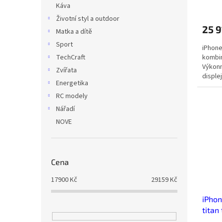
Káva
Životní styl a outdoor
25 
Matka a dítě
Sport
iPhone
kombin
TechCraft
Výkonn
Zvířata
disple
Energetika
RC modely
Nářadí
NOVE
Cena
17900
Kč
29159
Kč
iPhon
titan