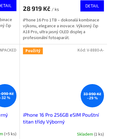
DETAIL
DETAIL
28 919 Kč
/ ks
mbinace
iPhone 16 Pro 1TB – dokonalá kombinace
ný čip
výkonu, elegance a inovace. Výkonný čip
A18 Pro, ultra jasný OLED displej a
profesionální fotoaparát.
UNPACKED
Kód:
V-8880-A-
Použitý
 090 Kč
33 090 Kč
–32 %
–29 %
erný
iPhone 16 Pro 256GB eSIM Pouštní
titan třídy Výborný
em
(
>5 ks
)
Skladem
(
1 ks
)