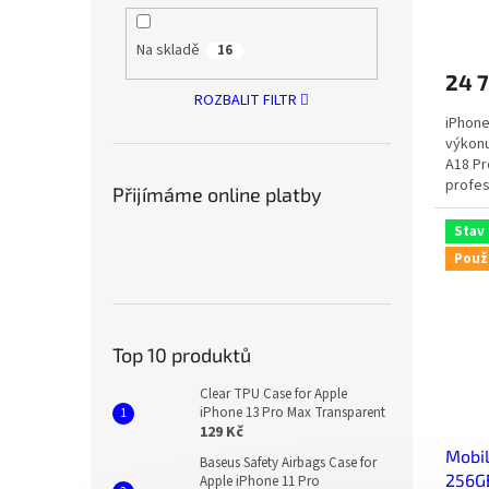
Na skladě
16
24 
ROZBALIT FILTR
iPhone
výkonu
A18 Pr
profes
Přijímáme online platby
Stav
Použ
Top 10 produktů
Clear TPU Case for Apple
iPhone 13 Pro Max Transparent
129 Kč
Mobil
Baseus Safety Airbags Case for
256GB
Apple iPhone 11 Pro