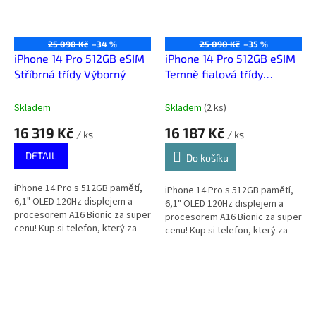
25 090 Kč
–34 %
25 090 Kč
–35 %
iPhone 14 Pro 512GB eSIM
iPhone 14 Pro 512GB eSIM
Stříbrná třídy Výborný
Temně fialová třídy
Výborný
Skladem
Skladem
(
2 ks
)
16 319 Kč
16 187 Kč
/ ks
/ ks
DETAIL
Do košíku
iPhone 14 Pro s 512GB pamětí,
iPhone 14 Pro s 512GB pamětí,
6,1" OLED 120Hz displejem a
6,1" OLED 120Hz displejem a
procesorem A16 Bionic za super
procesorem A16 Bionic za super
cenu! Kup si telefon, který za
cenu! Kup si telefon, který za
málo peněz zahraje spoustu
málo peněz zahraje spoustu
muziky.
muziky.