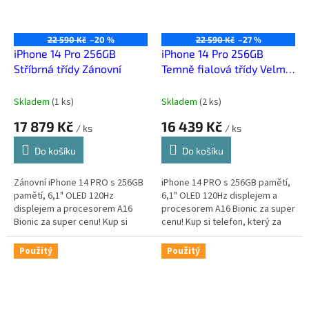
22 590 Kč
–20 %
22 590 Kč
–27 %
iPhone 14 Pro 256GB
iPhone 14 Pro 256GB
Stříbrná třídy Zánovní
Temně fialová třídy Velmi
dobrý
Skladem
(
1 ks
)
Skladem
(
2 ks
)
17 879 Kč
16 439 Kč
/ ks
/ ks
Do košíku
Do košíku
Zánovní iPhone 14 PRO s 256GB
iPhone 14 PRO s 256GB pamětí,
pamětí, 6,1" OLED 120Hz
6,1" OLED 120Hz displejem a
displejem a procesorem A16
procesorem A16 Bionic za super
Bionic za super cenu! Kup si
cenu! Kup si telefon, který za
použitý telefon, který za málo
málo peněz zahraje spoustu
peněz zahraje spoustu muziky.
muziky.
Použitý
Použitý