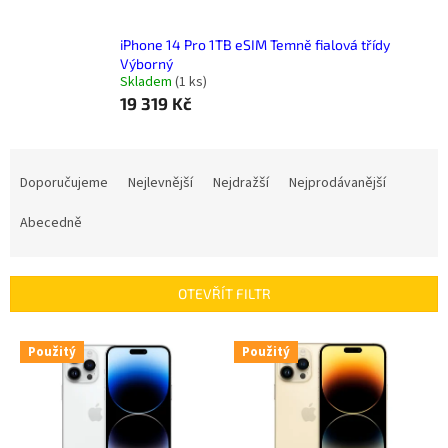
iPhone 14 Pro 1TB eSIM Temně fialová třídy
Výborný
Skladem
(
1 ks
)
19 319 Kč
Ř
a
Doporučujeme
Nejlevnější
Nejdražší
Nejprodávanější
z
e
Abecedně
n
í
p
OTEVŘÍT FILTR
r
o
V
Použitý
Použitý
d
ý
u
p
k
i
t
s
ů