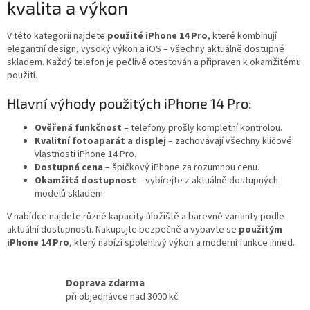
kvalita a výkon
d
a
c
V této kategorii najdete
použité iPhone 14 Pro
, které kombinují
í
elegantní design, vysoký výkon a iOS – všechny aktuálně dostupné
p
skladem. Každý telefon je pečlivě otestován a připraven k okamžitému
r
použití.
v
k
Hlavní výhody použitých iPhone 14 Pro:
y
v
Ověřená funkčnost
– telefony prošly kompletní kontrolou.
ý
Kvalitní fotoaparát a displej
– zachovávají všechny klíčové
p
vlastnosti iPhone 14 Pro.
i
Dostupná cena
– špičkový iPhone za rozumnou cenu.
s
Okamžitá dostupnost
– vybírejte z aktuálně dostupných
u
modelů skladem.
V nabídce najdete různé kapacity úložiště a barevné varianty podle
aktuální dostupnosti. Nakupujte bezpečně a vybavte se
použitým
iPhone 14 Pro
, který nabízí spolehlivý výkon a moderní funkce ihned.
Doprava zdarma
při objednávce nad 3000 kč