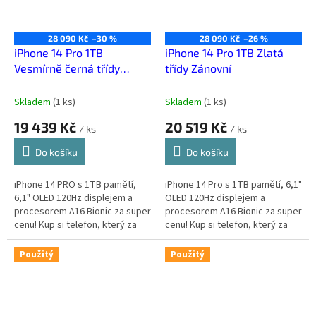
28 090 Kč
–30 %
28 090 Kč
–26 %
iPhone 14 Pro 1TB
iPhone 14 Pro 1TB Zlatá
Vesmírně černá třídy
třídy Zánovní
Téměř výborný
Skladem
(
1 ks
)
Skladem
(
1 ks
)
19 439 Kč
20 519 Kč
/ ks
/ ks
Do košíku
Do košíku
iPhone 14 PRO s 1TB pamětí,
iPhone 14 Pro s 1TB pamětí, 6,1"
6,1" OLED 120Hz displejem a
OLED 120Hz displejem a
procesorem A16 Bionic za super
procesorem A16 Bionic za super
cenu! Kup si telefon, který za
cenu! Kup si telefon, který za
málo peněz zahraje spoustu
málo peněz zahraje spoustu
muziky.
muziky.
Použitý
Použitý