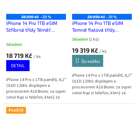
28 090 Kč
–33 %
28 090 Kč
–31 %
iPhone 14 Pro 1TB eSIM
iPhone 14 Pro 1TB eSIM
Stříbrná třídy Téměř
Temně fialová třídy
výborný
Výborný
Skladem
(
1 ks
)
Průměrné
Skladem
hodnocení
19 319 Kč
/ ks
produktu
18 719 Kč
/ ks
je
Do košíku
5,0
DETAIL
z
5
iPhone 14 Pro s 1TB pamětí, 6,1"
iPhone 14 Pro s 1TB pamětí, 6,1"
hvězdiček.
OLED 120Hz displejem a
OLED 120Hz displejem a
procesorem A16 Bionic za super
procesorem A16 Bionic za super
cenu! Kup si telefon, který za
cenu! Kup si telefon, který za
málo peněz zahraje spoustu
málo peněz zahraje spoustu
muziky.
muziky.
Použitý