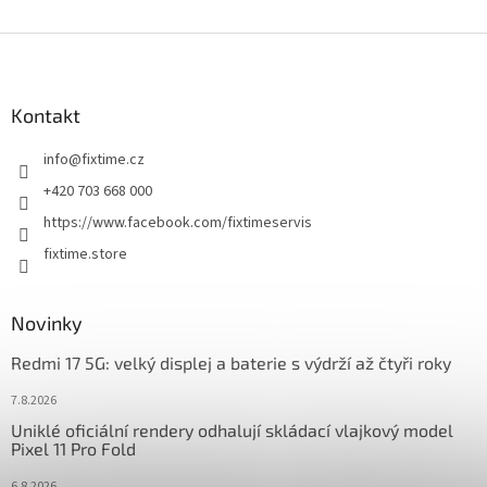
Z
á
p
a
Kontakt
t
info
@
fixtime.cz
í
+420 703 668 000
https://www.facebook.com/fixtimeservis
fixtime.store
Novinky
Redmi 17 5G: velký displej a baterie s výdrží až čtyři roky
7.8.2026
Uniklé oficiální rendery odhalují skládací vlajkový model
Pixel 11 Pro Fold
6.8.2026