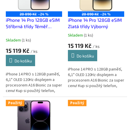
p
r
o
20 090 Kč
–24 %
20 090 Kč
–24 %
d
iPhone 14 Pro 128GB eSIM
iPhone 14 Pro 128GB eSIM
u
Stříbrná třídy Téměř
Zlatá třídy Výborný
k
výborný
Skladem
(
1 ks
)
Průměrné
t
Skladem
(
1 ks
)
hodnocení
15 119 Kč
ů
/ ks
produktu
15 119 Kč
/ ks
je
Do košíku
4,5
Do košíku
z
5
iPhone 14 PRO s 128GB pamětí,
iPhone 14 PRO s 128GB pamětí,
hvězdiček.
6,1" OLED 120Hz displejem a
6,1" OLED 120Hz displejem a
procesorem A16 Bionic za super
procesorem A16 Bionic za super
cenu! Kup si použitý telefon,
cenu! Kup si použitý telefon,
který za málo peněz zahraje
který za málo peněz zahraje
spoustu muziky.
spoustu muziky.
Použitý
Použitý