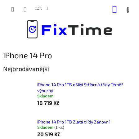
Přejít
NÁKUP
na
CZK
obsah
KOŠÍK
iPhone 14 Pro
Nejprodávanější
iPhone 14 Pro 1TB eSIM Stříbrná třídy Téměř
výborný
Skladem
18 719 Kč
iPhone 14 Pro 1TB Zlatá třídy Zánovní
Skladem
(
1 ks
)
20 519 Kč