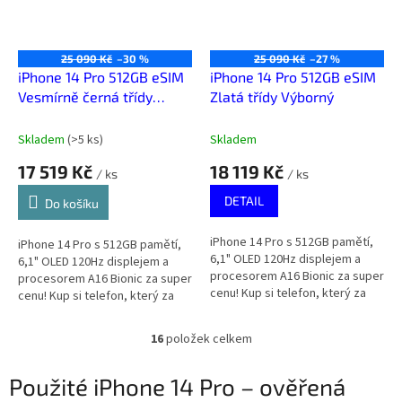
25 090 Kč
–30 %
25 090 Kč
–27 %
iPhone 14 Pro 512GB eSIM
iPhone 14 Pro 512GB eSIM
Vesmírně černá třídy
Zlatá třídy Výborný
Velmi dobrý
Skladem
(
>5 ks
)
Skladem
17 519 Kč
18 119 Kč
/ ks
/ ks
DETAIL
Do košíku
iPhone 14 Pro s 512GB pamětí,
iPhone 14 Pro s 512GB pamětí,
6,1" OLED 120Hz displejem a
6,1" OLED 120Hz displejem a
procesorem A16 Bionic za super
procesorem A16 Bionic za super
cenu! Kup si telefon, který za
cenu! Kup si telefon, který za
málo peněz zahraje spoustu
málo peněz zahraje spoustu
muziky.
muziky.
16
položek celkem
O
v
l
Použité iPhone 14 Pro – ověřená
á