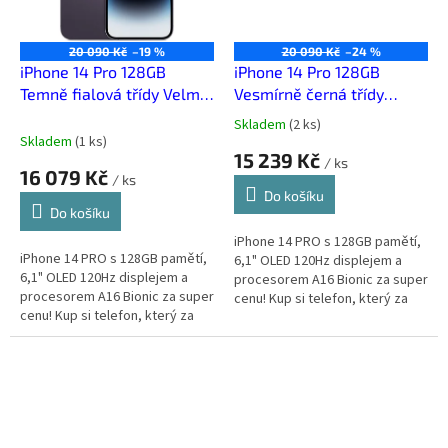
20 090 Kč
–19 %
20 090 Kč
–24 %
iPhone 14 Pro 128GB
iPhone 14 Pro 128GB
Temně fialová třídy Velmi
Vesmírně černá třídy
dobrý
Téměř výborný
Skladem
(
2 ks
)
Průměrné
Skladem
(
1 ks
)
hodnocení
15 239 Kč
/ ks
produktu
16 079 Kč
/ ks
je
Do košíku
3,0
Do košíku
z
5
iPhone 14 PRO s 128GB pamětí,
iPhone 14 PRO s 128GB pamětí,
hvězdiček.
6,1" OLED 120Hz displejem a
6,1" OLED 120Hz displejem a
procesorem A16 Bionic za super
procesorem A16 Bionic za super
cenu! Kup si telefon, který za
cenu! Kup si telefon, který za
málo peněz zahraje spoustu
málo peněz zahraje spoustu
muziky.
muziky.