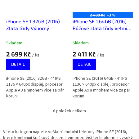
2 499 Kč
–3 %
iPhone SE 1 32GB (2016)
iPhone SE 1 64GB (2016)
Zlatá třídy Výborný
Růžově zlatá třídy Velmi
dobrý+
Skladem
Skladem
2 699 Kč
2 411 Kč
/ ks
/ ks
DETAIL
DETAIL
iPhone SE (2016) 32GB - 4" IPS
iPhone SE (2016) 64GB - 4" IPS
1136 × 640px displej, procesor
1136 × 640px displej, procesor
Apple A9 a mnohem více za pár
Apple A9 a mnohem více za pár
korun!
korun!
6
položek celkem
O
v
l
á
V této kategorii najdete veškeré mobilní telefony iPhone SE (2016),
d
které kombinují špičkový design, nejmodernější technologie a vysoký