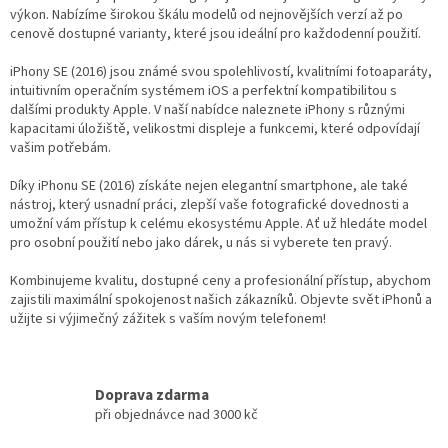
a
výkon. Nabízíme širokou škálu modelů od nejnovějších verzí až po
c
cenově dostupné varianty, které jsou ideální pro každodenní použití.
í
p
iPhony SE (2016) jsou známé svou spolehlivostí, kvalitními fotoaparáty,
r
intuitivním operačním systémem iOS a perfektní kompatibilitou s
v
dalšími produkty Apple. V naší nabídce naleznete iPhony s různými
k
kapacitami úložiště, velikostmi displeje a funkcemi, které odpovídají
y
vašim potřebám.
v
ý
Díky iPhonu SE (2016) získáte nejen elegantní smartphone, ale také
p
nástroj, který usnadní práci, zlepší vaše fotografické dovednosti a
i
umožní vám přístup k celému ekosystému Apple. Ať už hledáte model
s
pro osobní použití nebo jako dárek, u nás si vyberete ten pravý.
u
Kombinujeme kvalitu, dostupné ceny a profesionální přístup, abychom
zajistili maximální spokojenost našich zákazníků. Objevte svět iPhonů a
užijte si výjimečný zážitek s vaším novým telefonem!
Doprava zdarma
při objednávce nad 3000 kč