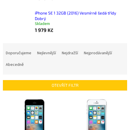
iPhone SE 1 32GB (2016) Vesmírně šedá třídy
Dobrý
Skladem
1 979 Kč
Ř
a
Doporučujeme
Nejlevnější
Nejdražší
Nejprodávanější
z
e
Abecedně
n
í
p
OTEVŘÍT FILTR
r
o
V
d
ý
u
p
k
i
t
s
ů