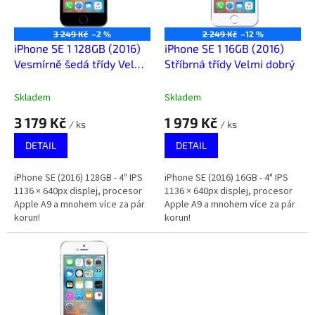
p
r
o
3 249 Kč
–2 %
2 249 Kč
–12 %
d
iPhone SE 1 128GB (2016)
iPhone SE 1 16GB (2016)
u
Vesmírně šedá třídy Velmi
Stříbrná třídy Velmi dobrý
k
dobrý
t
Skladem
Skladem
ů
3 179 Kč
1 979 Kč
/ ks
/ ks
DETAIL
DETAIL
iPhone SE (2016) 128GB - 4" IPS
iPhone SE (2016) 16GB - 4" IPS
1136 × 640px displej, procesor
1136 × 640px displej, procesor
Apple A9 a mnohem více za pár
Apple A9 a mnohem více za pár
korun!
korun!