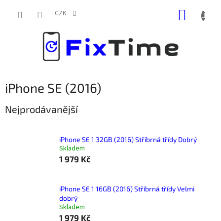
Přejít
NÁKUP
na
CZK
obsah
KOŠÍK
iPhone SE (2016)
Nejprodávanější
iPhone SE 1 32GB (2016) Stříbrná třídy Dobrý
Skladem
1 979 Kč
iPhone SE 1 16GB (2016) Stříbrná třídy Velmi
dobrý
Skladem
1 979 Kč