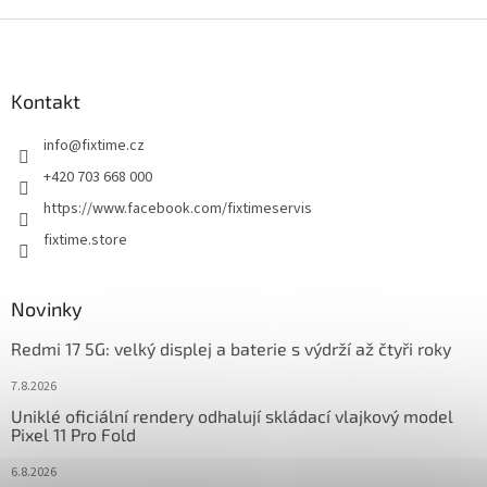
Z
á
p
a
Kontakt
t
info
@
fixtime.cz
í
+420 703 668 000
https://www.facebook.com/fixtimeservis
fixtime.store
Novinky
Redmi 17 5G: velký displej a baterie s výdrží až čtyři roky
7.8.2026
Uniklé oficiální rendery odhalují skládací vlajkový model
Pixel 11 Pro Fold
6.8.2026