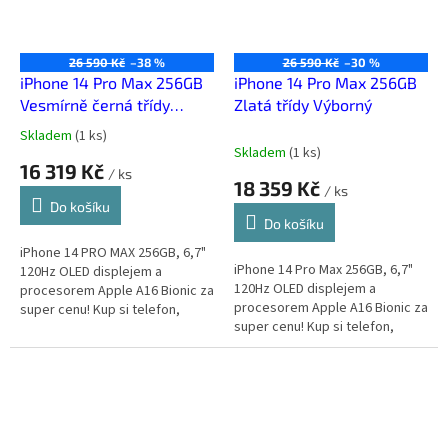
26 590 Kč
–38 %
26 590 Kč
–30 %
iPhone 14 Pro Max 256GB
iPhone 14 Pro Max 256GB
Vesmírně černá třídy
Zlatá třídy Výborný
Velmi dobrý
Skladem
(
1 ks
)
Průměrné
Skladem
(
1 ks
)
hodnocení
16 319 Kč
/ ks
produktu
18 359 Kč
/ ks
je
Do košíku
4,7
Do košíku
z
5
iPhone 14 PRO MAX 256GB, 6,7"
iPhone 14 Pro Max 256GB, 6,7"
hvězdiček.
120Hz OLED displejem a
120Hz OLED displejem a
procesorem Apple A16 Bionic za
procesorem Apple A16 Bionic za
super cenu! Kup si telefon,
super cenu! Kup si telefon,
který za málo peněz zahraje
který za málo peněz zahraje
spoustu muziky.
spoustu muziky.