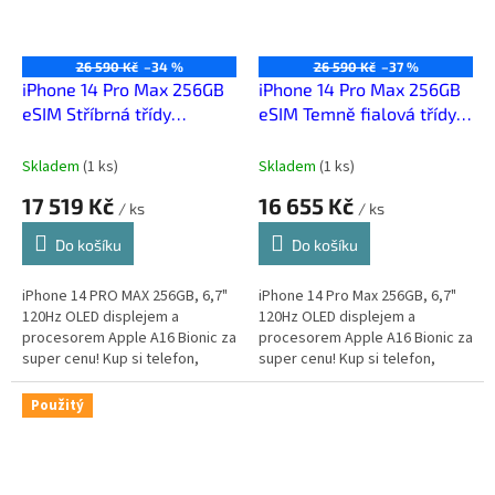
26 590 Kč
–34 %
26 590 Kč
–37 %
iPhone 14 Pro Max 256GB
iPhone 14 Pro Max 256GB
eSIM Stříbrná třídy
eSIM Temně fialová třídy
Výborný
Výborný
Skladem
(
1 ks
)
Skladem
(
1 ks
)
17 519 Kč
16 655 Kč
/ ks
/ ks
Do košíku
Do košíku
iPhone 14 PRO MAX 256GB, 6,7"
iPhone 14 Pro Max 256GB, 6,7"
120Hz OLED displejem a
120Hz OLED displejem a
procesorem Apple A16 Bionic za
procesorem Apple A16 Bionic za
super cenu! Kup si telefon,
super cenu! Kup si telefon,
který za málo peněz zahraje
který za málo peněz zahraje
spoustu muziky.
spoustu muziky.
Použitý