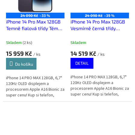
24 090 Kč
–33 %
24 090 Kč
–39 %
iPhone 14 Pro Max 128GB
iPhone 14 Pro Max 128GB
Temně fialová třídy Téměř
Vesmírně černá třídy
výborný
Velmi dobrý
Skladem
(
2 ks
)
Skladem
15 959 Kč
14 519 Kč
/ ks
/ ks
DETAIL
Do košíku
iPhone 14 PRO MAX 128GB, 6,7"
iPhone 14 PRO MAX 128GB, 6,7"
120Hz OLED displejem a
120Hz OLED displejem a
procesorem Apple A16 Bionic za
procesorem Apple A16 Bionic za
super cenu! Kup si telefon,
super cenu! Kup si telefon,
který za málo peněz zahraje
který za málo peněz zahraje
spoustu muziky.
spoustu muziky.