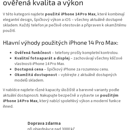
ověřená kvalita a výkon
d
a
c
V této kategorii najdete
použité iPhone 14 Pro Max
, které kombinují
í
elegantní design, špičkový výkon a iOS – všechny aktuálně dostupné
p
skladem. Každý telefon je pečlivě otestován a připraven k okamžitému
r
použití.
v
k
Hlavní výhody použitých iPhone 14 Pro Max:
y
v
Ověřená funkčnost
– telefony prošly kompletní kontrolou.
ý
Kvalitní fotoaparát a displej
– zachovávají všechny klíčové
p
vlastnosti iPhone 14 Pro Max.
i
Dostupná cena
– špičkový iPhone za rozumnou cenu.
s
Okamžitá dostupnost
– vybírejte z aktuálně dostupných
u
modelů skladem.
V nabídce najdete různé kapacity úložiště a barevné varianty podle
aktuální dostupnosti. Nakupujte bezpečně a vybavte se
použitým
iPhone 14 Pro Max
, který nabízí spolehlivý výkon a moderní funkce
ihned.
Doprava zdarma
při objednávce nad 3000 kč