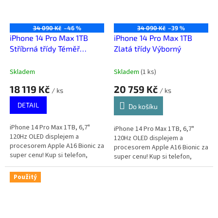
34 090 Kč
–46 %
34 090 Kč
–39 %
iPhone 14 Pro Max 1TB
iPhone 14 Pro Max 1TB
Stříbrná třídy Téměř
Zlatá třídy Výborný
výborný
Skladem
Skladem
(
1 ks
)
18 119 Kč
20 759 Kč
/ ks
/ ks
DETAIL
Do košíku
iPhone 14 Pro Max 1TB, 6,7"
iPhone 14 Pro Max 1TB, 6,7"
120Hz OLED displejem a
120Hz OLED displejem a
procesorem Apple A16 Bionic za
procesorem Apple A16 Bionic za
super cenu! Kup si telefon,
super cenu! Kup si telefon,
který za málo peněz zahraje
který za málo peněz zahraje
spoustu muziky.
spoustu muziky.
Použitý