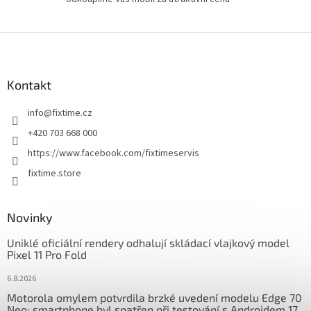
Z
á
p
a
Kontakt
t
info
@
fixtime.cz
í
+420 703 668 000
https://www.facebook.com/fixtimeservis
fixtime.store
Novinky
Uniklé oficiální rendery odhalují skládací vlajkový model
Pixel 11 Pro Fold
6.8.2026
Motorola omylem potvrdila brzké uvedení modelu Edge 70
Neo: smartphone byl spatřen při testování s Androidem 17