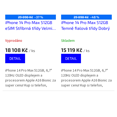
29 090 Kč
–37 %
29 090 Kč
–48 %
iPhone 14 Pro Max 512GB
iPhone 14 Pro Max 512GB
eSIM Stříbrná třídy Velmi
Temně fialová třídy Dobrý
dobrý+
Vyprodáno
Skladem
18 108 Kč
15 119 Kč
/ ks
/ ks
DETAIL
DETAIL
iPhone 14 Pro Max 512GB, 6,7"
iPhone 14 Pro Max 512GB, 6,7"
120Hz OLED displejem a
120Hz OLED displejem a
procesorem Apple A16 Bionic za
procesorem Apple A16 Bionic za
super cenu! Kup si telefon,
super cenu! Kup si telefon,
který za málo peněz zahraje
který za málo peněz zahraje
spoustu muziky.
spoustu muziky.