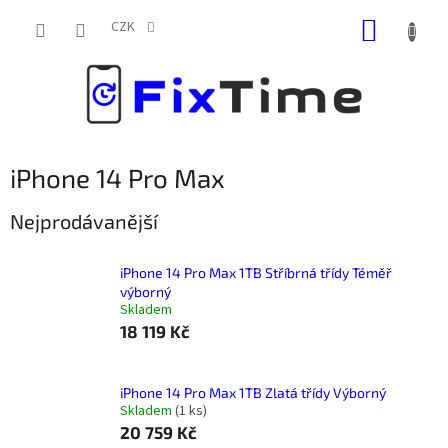
Přejít
NÁKUP
na
CZK
obsah
KOŠÍK
iPhone 14 Pro Max
Nejprodávanější
iPhone 14 Pro Max 1TB Stříbrná třídy Téměř
výborný
Skladem
18 119 Kč
iPhone 14 Pro Max 1TB Zlatá třídy Výborný
Skladem
(
1 ks
)
20 759 Kč