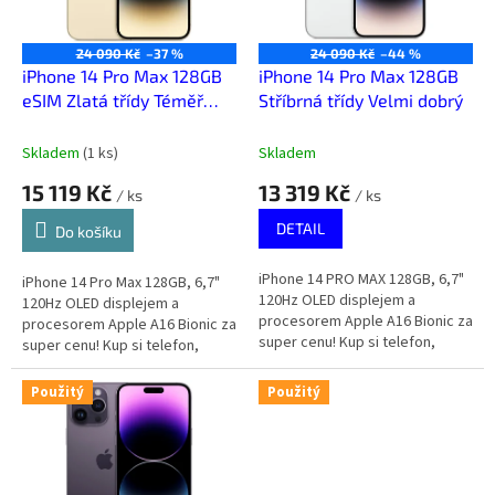
p
r
o
24 090 Kč
–37 %
24 090 Kč
–44 %
d
iPhone 14 Pro Max 128GB
iPhone 14 Pro Max 128GB
u
eSIM Zlatá třídy Téměř
Stříbrná třídy Velmi dobrý
k
výborný
t
Skladem
(
1 ks
)
Skladem
ů
15 119 Kč
13 319 Kč
/ ks
/ ks
DETAIL
Do košíku
iPhone 14 PRO MAX 128GB, 6,7"
iPhone 14 Pro Max 128GB, 6,7"
120Hz OLED displejem a
120Hz OLED displejem a
procesorem Apple A16 Bionic za
procesorem Apple A16 Bionic za
super cenu! Kup si telefon,
super cenu! Kup si telefon,
který za málo peněz zahraje
který za málo peněz zahraje
spoustu muziky.
spoustu muziky.
Použitý
Použitý