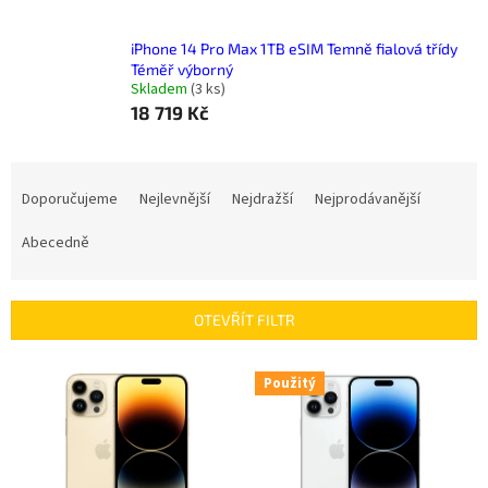
iPhone 14 Pro Max 1TB eSIM Temně fialová třídy
Téměř výborný
Skladem
(
3 ks
)
18 719 Kč
Ř
a
Doporučujeme
Nejlevnější
Nejdražší
Nejprodávanější
z
e
Abecedně
n
í
p
OTEVŘÍT FILTR
r
o
V
Použitý
d
ý
u
p
k
i
t
s
ů