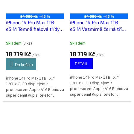
34 090 Kč
–45 %
34 090 Kč
–45 %
iPhone 14 Pro Max 1TB
iPhone 14 Pro Max 1TB
eSIM Temně fialová třídy
eSIM Vesmírně černá třídy
Téměř výborný
Téměř výborný
Skladem
(
3 ks
)
Skladem
18 719 Kč
18 719 Kč
/ ks
/ ks
DETAIL
Do košíku
iPhone 14 Pro Max 1TB, 6,7"
iPhone 14 Pro Max 1TB, 6,7"
120Hz OLED displejem a
120Hz OLED displejem a
procesorem Apple A16 Bionic za
procesorem Apple A16 Bionic za
super cenu! Kup si telefon,
super cenu! Kup si telefon,
který za málo peněz zahraje
který za málo peněz zahraje
spoustu muziky.
spoustu muziky.