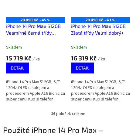
29 090 Kč
–45 %
29 090 Kč
–43 %
iPhone 14 Pro Max 512GB
iPhone 14 Pro Max 512GB
Vesmírně černá třídy
Zlatá třídy Velmi dobrý+
Velmi dobrý
Skladem
Skladem
15 719 Kč
16 319 Kč
/ ks
/ ks
DETAIL
DETAIL
iPhone 14 Pro Max 512GB, 6,7"
iPhone 14 Pro Max 512GB, 6,7"
120Hz OLED displejem a
120Hz OLED displejem a
procesorem Apple A16 Bionic za
procesorem Apple A16 Bionic za
super cenu! Kup si telefon,
super cenu! Kup si telefon,
který za málo peněz zahraje
který za málo peněz zahraje
spoustu muziky.
spoustu muziky.
16
položek celkem
O
v
l
Použité iPhone 14 Pro Max –
á