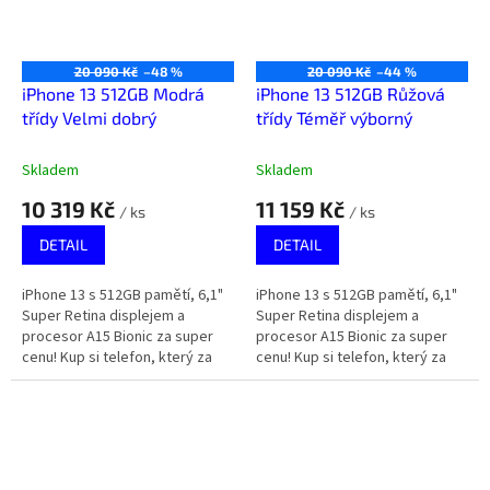
20 090 Kč
–48 %
20 090 Kč
–44 %
iPhone 13 512GB Modrá
iPhone 13 512GB Růžová
třídy Velmi dobrý
třídy Téměř výborný
Skladem
Skladem
10 319 Kč
11 159 Kč
/ ks
/ ks
DETAIL
DETAIL
iPhone 13 s 512GB pamětí, 6,1"
iPhone 13 s 512GB pamětí, 6,1"
Super Retina displejem a
Super Retina displejem a
procesor A15 Bionic za super
procesor A15 Bionic za super
cenu! Kup si telefon, který za
cenu! Kup si telefon, který za
málo peněz zahraje spoustu
málo peněz zahraje spoustu
muziky.
muziky.