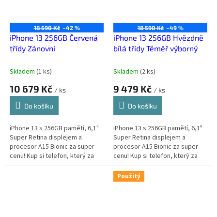
18 590 Kč
–42 %
18 590 Kč
–49 %
iPhone 13 256GB Červená
iPhone 13 256GB Hvězdně
třídy Zánovní
bílá třídy Téměř výborný
Skladem
(
1 ks
)
Skladem
(
2 ks
)
10 679 Kč
9 479 Kč
/ ks
/ ks
Do košíku
Do košíku
iPhone 13 s 256GB pamětí, 6,1"
iPhone 13 s 256GB pamětí, 6,1"
Super Retina displejem a
Super Retina displejem a
procesor A15 Bionic za super
procesor A15 Bionic za super
cenu! Kup si telefon, který za
cenu! Kup si telefon, který za
málo peněz zahraje spoustu
málo peněz zahraje spoustu
muziky.
muziky.
Použitý