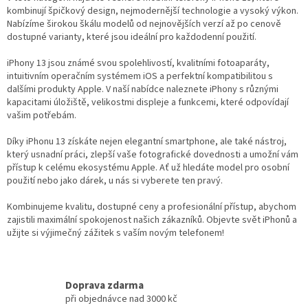
d
kombinují špičkový design, nejmodernější technologie a vysoký výkon.
a
Nabízíme širokou škálu modelů od nejnovějších verzí až po cenově
c
dostupné varianty, které jsou ideální pro každodenní použití.
í
p
iPhony 13 jsou známé svou spolehlivostí, kvalitními fotoaparáty,
r
intuitivním operačním systémem iOS a perfektní kompatibilitou s
v
dalšími produkty Apple. V naší nabídce naleznete iPhony s různými
k
kapacitami úložiště, velikostmi displeje a funkcemi, které odpovídají
y
vašim potřebám.
v
ý
Díky iPhonu 13 získáte nejen elegantní smartphone, ale také nástroj,
p
který usnadní práci, zlepší vaše fotografické dovednosti a umožní vám
i
přístup k celému ekosystému Apple. Ať už hledáte model pro osobní
s
použití nebo jako dárek, u nás si vyberete ten pravý.
u
Kombinujeme kvalitu, dostupné ceny a profesionální přístup, abychom
zajistili maximální spokojenost našich zákazníků. Objevte svět iPhonů a
užijte si výjimečný zážitek s vaším novým telefonem!
Doprava zdarma
při objednávce nad 3000 kč