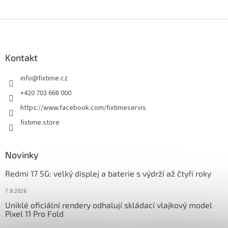
Z
á
p
a
Kontakt
t
info
@
fixtime.cz
í
+420 703 668 000
https://www.facebook.com/fixtimeservis
fixtime.store
Novinky
Redmi 17 5G: velký displej a baterie s výdrží až čtyři roky
7.8.2026
Uniklé oficiální rendery odhalují skládací vlajkový model
Pixel 11 Pro Fold