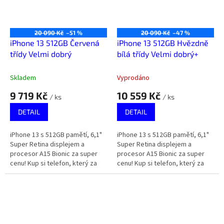
20 090 Kč
–51 %
20 090 Kč
–47 %
iPhone 13 512GB Červená
iPhone 13 512GB Hvězdně
třídy Velmi dobrý
bílá třídy Velmi dobrý+
Skladem
Vyprodáno
9 719 Kč
10 559 Kč
/ ks
/ ks
DETAIL
DETAIL
iPhone 13 s 512GB pamětí, 6,1"
iPhone 13 s 512GB pamětí, 6,1"
Super Retina displejem a
Super Retina displejem a
procesor A15 Bionic za super
procesor A15 Bionic za super
cenu! Kup si telefon, který za
cenu! Kup si telefon, který za
málo peněz zahraje spoustu
málo peněz zahraje spoustu
muziky.
muziky.