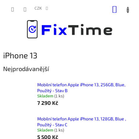
Přejít
NÁKUP
na
CZK
obsah
KOŠÍK
iPhone 13
Nejprodávanější
Mobilní telefon Apple iPhone 13, 256GB, Blue,
Použitý - Stav B
Skladem
(
1 ks
)
7 290 Kč
Mobilní telefon Apple iPhone 13, 128GB, Blue ,
Použitý - Stav C
Skladem
(
1 ks
)
5 500 Kč