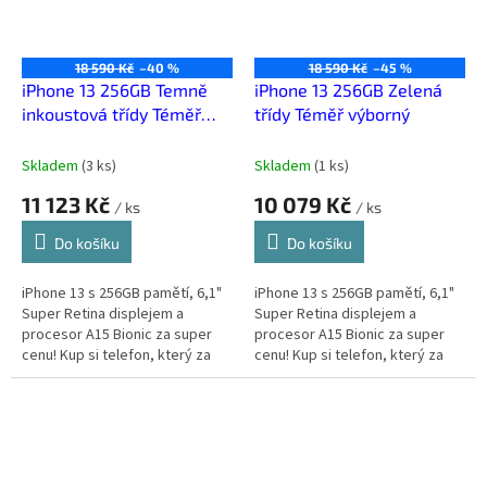
18 590 Kč
–40 %
18 590 Kč
–45 %
iPhone 13 256GB Temně
iPhone 13 256GB Zelená
inkoustová třídy Téměř
třídy Téměř výborný
výborný
Skladem
(
3 ks
)
Skladem
(
1 ks
)
11 123 Kč
10 079 Kč
/ ks
/ ks
Do košíku
Do košíku
iPhone 13 s 256GB pamětí, 6,1"
iPhone 13 s 256GB pamětí, 6,1"
Super Retina displejem a
Super Retina displejem a
procesor A15 Bionic za super
procesor A15 Bionic za super
cenu! Kup si telefon, který za
cenu! Kup si telefon, který za
málo peněz zahraje spoustu
málo peněz zahraje spoustu
muziky.
muziky.