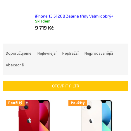
iPhone 13 512GB Zelená třídy Velmi dobrý+
Skladem
9 719 Kč
Ř
a
Doporučujeme
Nejlevnější
Nejdražší
Nejprodávanější
z
e
Abecedně
n
í
p
OTEVŘÍT FILTR
r
o
V
Použitý
Použitý
d
ý
u
p
k
i
t
s
ů