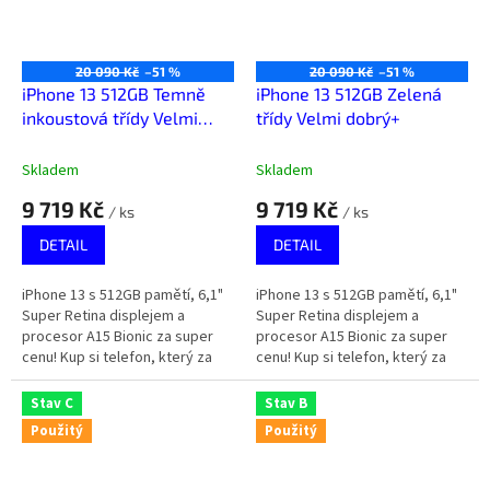
20 090 Kč
–51 %
20 090 Kč
–51 %
iPhone 13 512GB Temně
iPhone 13 512GB Zelená
inkoustová třídy Velmi
třídy Velmi dobrý+
dobrý
Skladem
Skladem
9 719 Kč
9 719 Kč
/ ks
/ ks
DETAIL
DETAIL
iPhone 13 s 512GB pamětí, 6,1"
iPhone 13 s 512GB pamětí, 6,1"
Super Retina displejem a
Super Retina displejem a
procesor A15 Bionic za super
procesor A15 Bionic za super
cenu! Kup si telefon, který za
cenu! Kup si telefon, který za
málo peněz zahraje spoustu
málo peněz zahraje spoustu
muziky.
muziky.
Stav C
Stav B
Použitý
Použitý