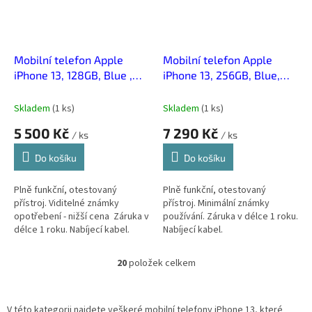
Mobilní telefon Apple
Mobilní telefon Apple
iPhone 13, 128GB, Blue ,
iPhone 13, 256GB, Blue,
Použitý - Stav C
Použitý - Stav B
Skladem
(
1 ks
)
Skladem
(
1 ks
)
5 500 Kč
7 290 Kč
/ ks
/ ks
Do košíku
Do košíku
Plně funkční, otestovaný
Plně funkční, otestovaný
přístroj. Viditelné známky
přístroj. Minimální známky
opotřebení - nižší cena Záruka v
používání. Záruka v délce 1 roku.
délce 1 roku. Nabíjecí kabel.
Nabíjecí kabel.
20
položek celkem
O
v
l
á
V této kategorii najdete veškeré mobilní telefony iPhone 13, které