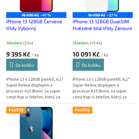
p
r
o
16 090 Kč
–41 %
16 090 Kč
–37 %
d
iPhone 13 128GB Červená
iPhone 13 128GB DualSIM
u
třídy Výborný
Hvězdně bílá třídy Zánovní
k
t
Skladem
(
2 ks
)
Skladem
(
>5 ks
)
ů
9 395 Kč
10 091 Kč
/ ks
/ ks
Do košíku
Do košíku
iPhone 13 s 128GB pamětí, 6,1"
iPhone 13 s 128GB pamětí, 6,1"
Super Retina displejem a
Super Retina displejem a
procesor A15 Bionic za super
procesor A15 Bionic za super
cenu! Kup si telefon, který za
cenu! Kup si telefon, který za
málo peněz zahraje spoustu
málo peněz zahraje spoustu
muziky.
muziky.
Použitý
Použitý