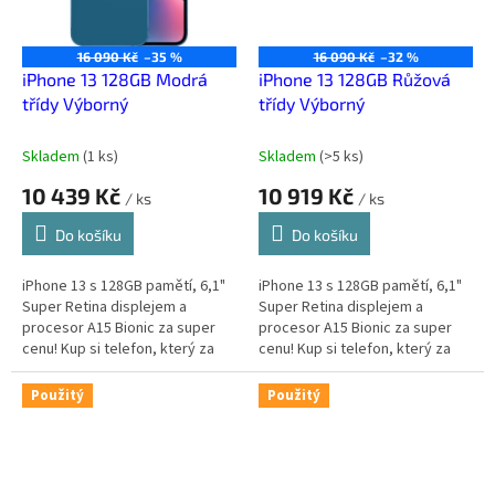
16 090 Kč
–35 %
16 090 Kč
–32 %
iPhone 13 128GB Modrá
iPhone 13 128GB Růžová
třídy Výborný
třídy Výborný
Skladem
(
1 ks
)
Skladem
(
>5 ks
)
10 439 Kč
10 919 Kč
/ ks
/ ks
Do košíku
Do košíku
iPhone 13 s 128GB pamětí, 6,1"
iPhone 13 s 128GB pamětí, 6,1"
Super Retina displejem a
Super Retina displejem a
procesor A15 Bionic za super
procesor A15 Bionic za super
cenu! Kup si telefon, který za
cenu! Kup si telefon, který za
málo peněz zahraje spoustu
málo peněz zahraje spoustu
muziky.
muziky.
Použitý
Použitý