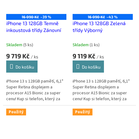
16 090 Kč
–39 %
16 090 Kč
–43 %
iPhone 13 128GB Temně
iPhone 13 128GB Zelená
inkoustová třídy Zánovní
třídy Výborný
Skladem
(
5 ks
)
Skladem
(
1 ks
)
9 719 Kč
9 119 Kč
/ ks
/ ks
Do košíku
Do košíku
iPhone 13 s 128GB pamětí, 6,1"
iPhone 13 s 128GB pamětí, 6,1"
Super Retina displejem a
Super Retina displejem a
procesor A15 Bionic za super
procesor A15 Bionic za super
cenu! Kup si telefon, který za
cenu! Kup si telefon, který za
málo peněz zahraje spoustu
málo peněz zahraje spoustu
muziky.
muziky.
Použitý
Použitý