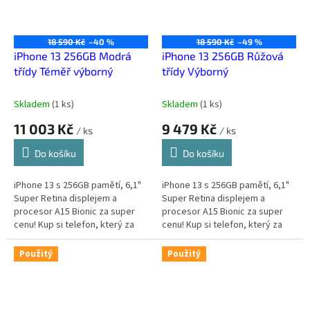
18 590 Kč
–40 %
18 590 Kč
–49 %
iPhone 13 256GB Modrá
iPhone 13 256GB Růžová
třídy Téměř výborný
třídy Výborný
Skladem
(
1 ks
)
Skladem
(
1 ks
)
11 003 Kč
9 479 Kč
/ ks
/ ks
Do košíku
Do košíku
iPhone 13 s 256GB pamětí, 6,1"
iPhone 13 s 256GB pamětí, 6,1"
Super Retina displejem a
Super Retina displejem a
procesor A15 Bionic za super
procesor A15 Bionic za super
cenu! Kup si telefon, který za
cenu! Kup si telefon, který za
málo peněz zahraje spoustu
málo peněz zahraje spoustu
muziky.
muziky.
Použitý
Použitý