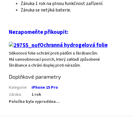
Záruka 1 rok na plnou funkčnost zařízení.
Záruka se netýká baterie.
Nezapomeňte přikoupit:
Ochranná hydrogelová folie
Silikonová folie ochrání proti pádům a škrábancům.
Má samoobnovací povrch, který zahladí způsobené
škrábance a chrání displej proti nárazům.
Doplňkové parametry
Kategorie
:
iPhone 15 Pro
Záruka
:
1 rok
Položka byla vyprodána…
Z
á
p