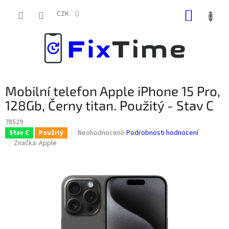
Přejít
NÁKUP
na
CZK
obsah
KOŠÍK
Mobilní telefon Apple iPhone 15 Pro,
128Gb, Černy titan. Použitý - Stav C
78529
Průměrné
Neohodnoceno
Podrobnosti hodnocení
Stav C
Použitý
hodnocení
Značka:
Apple
produktu
je
0,0
z
5
hvězdiček.