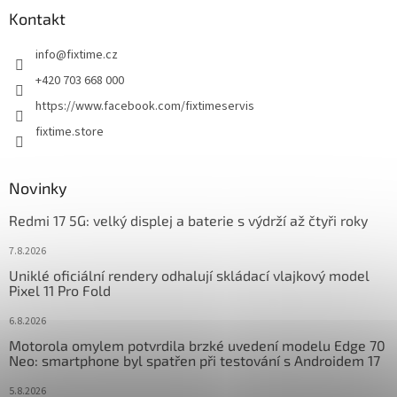
a
Kontakt
t
info
@
fixtime.cz
í
+420 703 668 000
https://www.facebook.com/fixtimeservis
fixtime.store
Novinky
Redmi 17 5G: velký displej a baterie s výdrží až čtyři roky
7.8.2026
Uniklé oficiální rendery odhalují skládací vlajkový model
Pixel 11 Pro Fold
6.8.2026
Motorola omylem potvrdila brzké uvedení modelu Edge 70
Neo: smartphone byl spatřen při testování s Androidem 17
5.8.2026