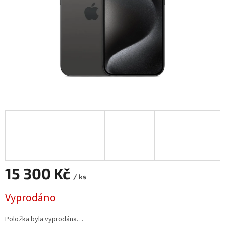
15 300 Kč
/ ks
Měrná
Vyprodáno
cena:
Položka byla vyprodána…