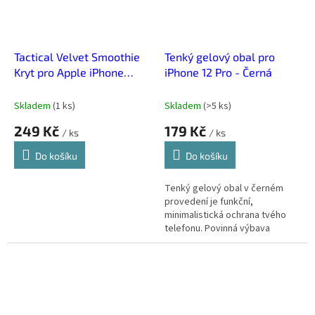
Tactical Velvet Smoothie
Tenký gelový obal pro
Kryt pro Apple iPhone
iPhone 12 Pro - Černá
12/12 Pro Chilli
Skladem
(
1 ks
)
Skladem
(
>5 ks
)
249 Kč
179 Kč
/ ks
/ ks
Do košíku
Do košíku
Tenký gelový obal v černém
provedení je funkční,
minimalistická ochrana tvého
telefonu. Povinná výbava
každého, kdo nechce mít
telefon po pár dnech jako po
boji.