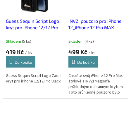
Guess Sequin Script Logo
INVZI pouzdro pro iPhone
kryt pro iPhone 12/12 Pro
12_iPhone 12 Pro MAX
Černá
Skladem
(
5 ks
)
Skladem
(
4 ks
)
419 Kč
499 Kč
/ ks
/ ks
Do košíku
Do košíku
Guess Sequin Script Logo Zadní
Chraňte svůj iPhone 12 Pro Max.
Kryt pro iPhone 12/12 Pro Black
stylově s INVZI Magsafe
průhledným ochranným krytem.
Toto průhledné pouzdro bylo
navrženo speciálně pro iPhone
12 Pro Max. sérii a nabízí...