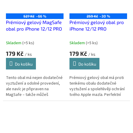
527 Kč
–66 %
259 Kč
–30 %
Prémiový gelový MagSafe
Prémiový gelový obal pro
obal pro iPhone 12/12 PRO
iPhone 12/12 PRO
Skladem
(
>5 ks
)
Skladem
(
>5 ks
)
179 Kč
179 Kč
/ ks
/ ks
Do košíku
Do košíku
Tento obal má nejen dodatečné
Prémiový gelový obal má proti
vyztužení a odolné provedení,
tenkému obalu dodatečné
ale navíc je připraven na
vyztužení a spolehlivěji ochrání
MagSafe – takže můžeš
tvého Apple mazla. Perfektní
používat veškeré MagSafe
poměr ceny a výkonu.
příslušenství bez omezení.