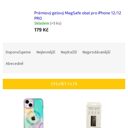
Prémiový gelový MagSafe obal pro iPhone 12/12
PRO
Skladem
(
>5 ks
)
179 Kč
Ř
a
Doporučujeme
Nejlevnější
Nejdražší
Nejprodávanější
z
e
Abecedně
n
í
p
OTEVŘÍT FILTR
r
o
V
d
ý
u
p
k
i
t
s
ů