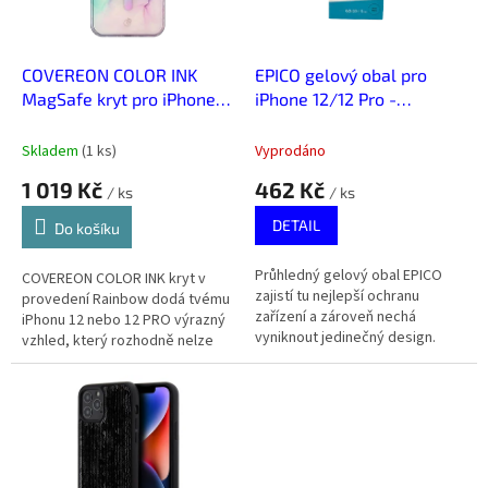
p
r
o
d
COVEREON COLOR INK
EPICO gelový obal pro
u
MagSafe kryt pro iPhone
iPhone 12/12 Pro -
k
12/12 PRO - Rainbow
Transparentní
t
Skladem
(
1 ks
)
Vyprodáno
ů
1 019 Kč
462 Kč
/ ks
/ ks
DETAIL
Do košíku
Průhledný gelový obal EPICO
COVEREON COLOR INK kryt v
zajistí tu nejlepší ochranu
provedení Rainbow dodá tvému
zařízení a zároveň nechá
iPhonu 12 nebo 12 PRO výrazný
vyniknout jedinečný design.
vzhled, který rozhodně nelze
jen tak přehlédnout.