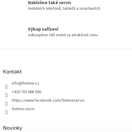
Nabízíme také servis
mobilních telefonů, tabletů a smartwatch
Výkup zařízení
odkoupíme Váš mobil za atraktivní cenu
Z
á
p
a
Kontakt
t
info
@
fixtime.cz
í
+420 703 668 000
https://www.facebook.com/fixtimeservis
fixtime.store
Novinky