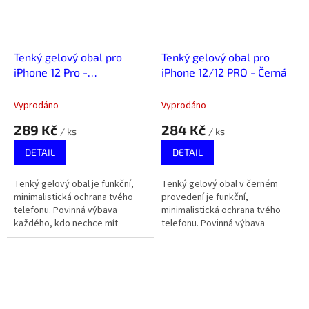
Tenký gelový obal pro
Tenký gelový obal pro
iPhone 12 Pro -
iPhone 12/12 PRO - Černá
Transparentní
Vyprodáno
Vyprodáno
289 Kč
284 Kč
/ ks
/ ks
DETAIL
DETAIL
Tenký gelový obal je funkční,
Tenký gelový obal v černém
minimalistická ochrana tvého
provedení je funkční,
telefonu. Povinná výbava
minimalistická ochrana tvého
každého, kdo nechce mít
telefonu. Povinná výbava
telefon po pár dnech jako po
každého, kdo nechce mít
boji.
telefon po pár dnech jako po
boji.