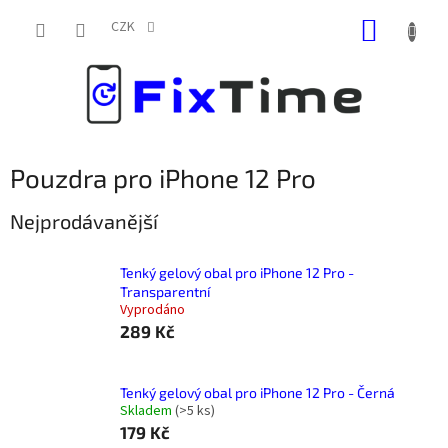
Přejít
NÁKUP
na
CZK
obsah
KOŠÍK
Pouzdra pro iPhone 12 Pro
Nejprodávanější
Tenký gelový obal pro iPhone 12 Pro -
Transparentní
Vyprodáno
289 Kč
Tenký gelový obal pro iPhone 12 Pro - Černá
Skladem
(
>5 ks
)
179 Kč