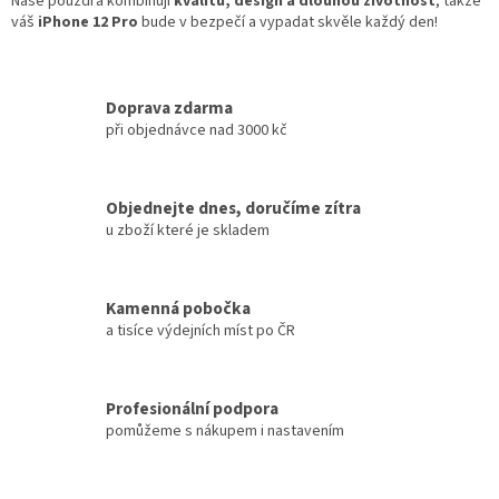
Naše pouzdra kombinují
kvalitu, design a dlouhou životnost
, takže
váš
iPhone 12 Pro
bude v bezpečí a vypadat skvěle každý den!
Doprava zdarma
při objednávce nad 3000 kč
Objednejte dnes, doručíme zítra
u zboží které je skladem
Kamenná pobočka
a tisíce výdejních míst po ČR
Profesionální podpora
pomůžeme s nákupem i nastavením