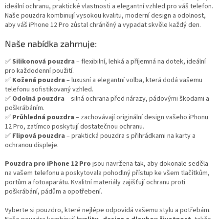
d
ideální ochranu, praktické vlastnosti a elegantní vzhled pro váš telefon.
a
Naše pouzdra kombinují vysokou kvalitu, moderní design a odolnost,
c
aby váš iPhone 12 Pro zůstal chráněný a vypadat skvěle každý den.
í
p
Naše nabídka zahrnuje:
r
v
✅
Silikonová pouzdra
– flexibilní, lehká a příjemná na dotek, ideální
k
pro každodenní použití.
y
✅
Kožená pouzdra
– luxusní a elegantní volba, která dodá vašemu
v
telefonu sofistikovaný vzhled.
ý
✅
Odolná pouzdra
– silná ochrana před nárazy, pádovými škodami a
p
poškrábáním.
i
✅
Průhledná pouzdra
– zachovávají originální design vašeho iPhonu
s
12 Pro, zatímco poskytují dostatečnou ochranu.
u
✅
Flipová pouzdra
– praktická pouzdra s přihrádkami na karty a
ochranou displeje.
Pouzdra pro iPhone 12 Pro
jsou navržena tak, aby dokonale seděla
na vašem telefonu a poskytovala pohodlný přístup ke všem tlačítkům,
portům a fotoaparátu. Kvalitní materiály zajišťují ochranu proti
poškrábání, pádům a opotřebení.
Vyberte si pouzdro, které nejlépe odpovídá vašemu stylu a potřebám.