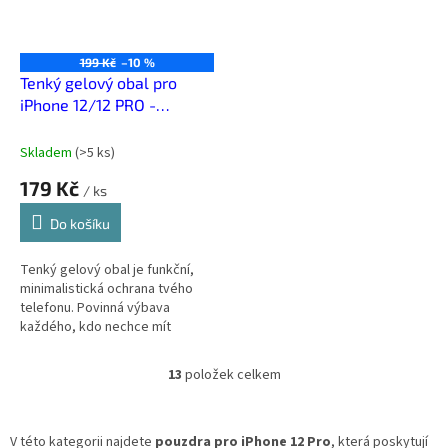
199 Kč
–10 %
Tenký gelový obal pro
iPhone 12/12 PRO -
Transparentní
Skladem
(
>5 ks
)
179 Kč
/ ks
Do košíku
Tenký gelový obal je funkční,
minimalistická ochrana tvého
telefonu. Povinná výbava
každého, kdo nechce mít
telefon po pár dnech jako po
boji.
13
položek celkem
O
v
l
á
V této kategorii najdete
pouzdra pro iPhone 12 Pro
, která poskytují