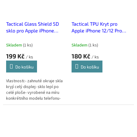
Tactical Glass Shield 5D
Tactical TPU Kryt pro
sklo pro Apple iPhone
Apple iPhone 12/12 Pro
12/12 Pro Black
Black
Skladem
(
1 ks
)
Skladem
(
1 ks
)
199 Kč
180 Kč
/ ks
/ ks
Do košíku
Do košíku
Vlastnosti:- zahnuté okraje skla
kryjí celý displej- sklo lepí po
celé ploše- vyrobené na míru
konkrétního modelu telefonu-
vysoká odolnost proti
poškrábání- tloušťka skla
pouze...