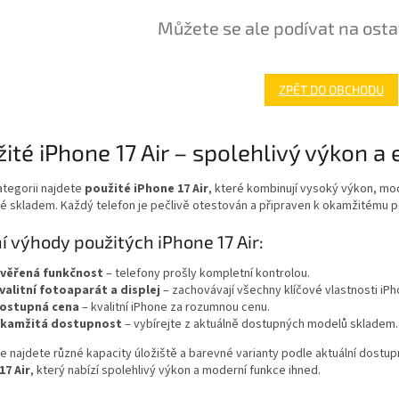
Můžete se ale podívat na osta
ZPĚT DO OBCHODU
ité iPhone 17 Air – spolehlivý výkon a
ategorii najdete
použité iPhone 17 Air
, které kombinují vysoký výkon, mod
 skladem. Každý telefon je pečlivě otestován a připraven k okamžitému po
í výhody použitých iPhone 17 Air:
věřená funkčnost
– telefony prošly kompletní kontrolou.
valitní fotoaparát a displej
– zachovávají všechny klíčové vlastnosti iPho
ostupná cena
– kvalitní iPhone za rozumnou cenu.
kamžitá dostupnost
– vybírejte z aktuálně dostupných modelů skladem.
e najdete různé kapacity úložiště a barevné varianty podle aktuální dost
17 Air
, který nabízí spolehlivý výkon a moderní funkce ihned.