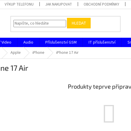
VÝKUP TELEFONU
JAK NAKUPOVAT
OBCHODNÍ PODMÍNKY
HLEDAT
/ Video
Audio
Příslušenství GSM
IT příslušenství
S
Apple
iPhone
iPhone 17 Air
ne 17 Air
Produkty teprve připra