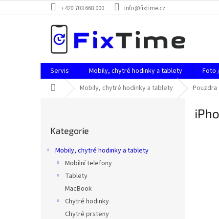
Přejít
+420 703 668 000
info@fixtime.cz
na
obsah
Servis
Mobily, chytré hodinky a tablety
Foto 
Domů
Mobily, chytré hodinky a tablety
Pouzdra
P
iPho
o
Přeskočit
s
Kategorie
kategorie
t
r
Mobily, chytré hodinky a tablety
a
Mobilní telefony
n
Tablety
n
í
MacBook
p
Chytré hodinky
a
Chytré prsteny