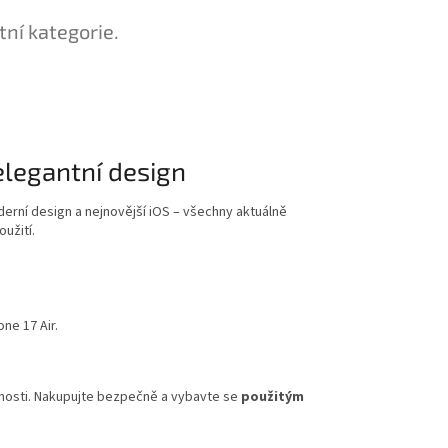
tní kategorie.
 elegantní design
erní design a nejnovější iOS – všechny aktuálně
užití.
ne 17 Air.
upnosti. Nakupujte bezpečně a vybavte se
použitým