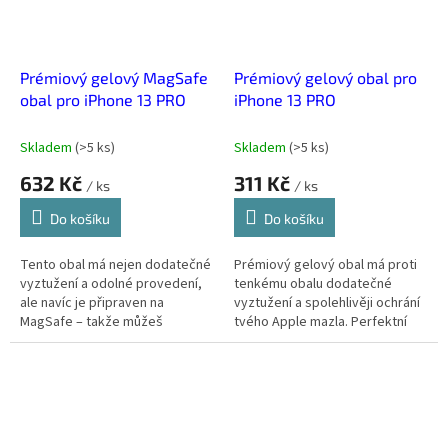
Prémiový gelový MagSafe
Prémiový gelový obal pro
obal pro iPhone 13 PRO
iPhone 13 PRO
Skladem
(
>5 ks
)
Skladem
(
>5 ks
)
632 Kč
311 Kč
/ ks
/ ks
Do košíku
Do košíku
Tento obal má nejen dodatečné
Prémiový gelový obal má proti
vyztužení a odolné provedení,
tenkému obalu dodatečné
ale navíc je připraven na
vyztužení a spolehlivěji ochrání
MagSafe – takže můžeš
tvého Apple mazla. Perfektní
používat veškeré MagSafe
poměr ceny a výkonu.
příslušenství bez omezení.