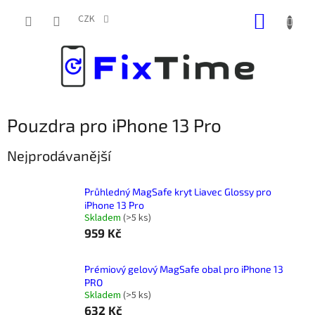
Přejít
NÁKUP
na
CZK
obsah
KOŠÍK
Pouzdra pro iPhone 13 Pro
Nejprodávanější
Průhledný MagSafe kryt Liavec Glossy pro
iPhone 13 Pro
Skladem
(
>5 ks
)
959 Kč
Prémiový gelový MagSafe obal pro iPhone 13
PRO
Skladem
(
>5 ks
)
632 Kč