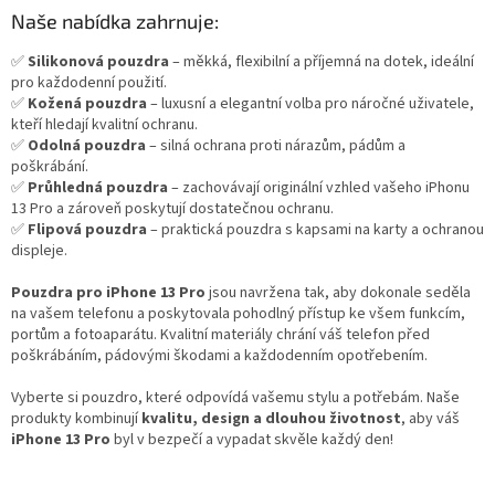
r
Naše nabídka zahrnuje:
v
k
✅
Silikonová pouzdra
– měkká, flexibilní a příjemná na dotek, ideální
y
pro každodenní použití.
v
✅
Kožená pouzdra
– luxusní a elegantní volba pro náročné uživatele,
ý
kteří hledají kvalitní ochranu.
p
✅
Odolná pouzdra
– silná ochrana proti nárazům, pádům a
i
poškrábání.
s
✅
Průhledná pouzdra
– zachovávají originální vzhled vašeho iPhonu
u
13 Pro a zároveň poskytují dostatečnou ochranu.
✅
Flipová pouzdra
– praktická pouzdra s kapsami na karty a ochranou
displeje.
Pouzdra pro iPhone 13 Pro
jsou navržena tak, aby dokonale seděla
na vašem telefonu a poskytovala pohodlný přístup ke všem funkcím,
portům a fotoaparátu. Kvalitní materiály chrání váš telefon před
poškrábáním, pádovými škodami a každodenním opotřebením.
Vyberte si pouzdro, které odpovídá vašemu stylu a potřebám. Naše
produkty kombinují
kvalitu, design a dlouhou životnost
, aby váš
iPhone 13 Pro
byl v bezpečí a vypadat skvěle každý den!