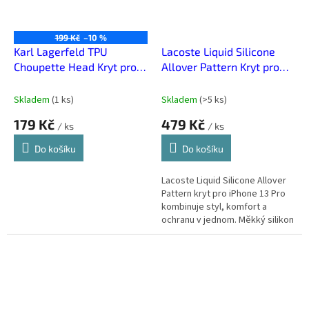
199 Kč
–10 %
Karl Lagerfeld TPU
Lacoste Liquid Silicone
Choupette Head Kryt pro
Allover Pattern Kryt pro
iPhone 13 Pro Fluo Orange
iPhone 13 Pro Bílá
Skladem
(
1 ks
)
Skladem
(
>5 ks
)
179 Kč
479 Kč
/ ks
/ ks
Do košíku
Do košíku
Lacoste Liquid Silicone Allover
Pattern kryt pro iPhone 13 Pro
kombinuje styl, komfort a
ochranu v jednom. Měkký silikon
skvěle padne do ruky, neklouže
a příjemně se drží....