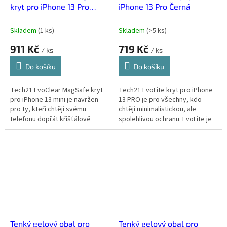
kryt pro iPhone 13 Pro
iPhone 13 Pro Černá
Transparentní
Skladem
(
1 ks
)
Skladem
(
>5 ks
)
911 Kč
719 Kč
/ ks
/ ks
Do košíku
Do košíku
Tech21 EvoClear MagSafe kryt
Tech21 EvoLite kryt pro iPhone
pro iPhone 13 mini je navržen
13 PRO je pro všechny, kdo
pro ty, kteří chtějí svému
chtějí minimalistickou, ale
telefonu dopřát křišťálově
spolehlivou ochranu. EvoLite je
čistou ochranu, která nechá
ideální volba, pokud nechceš
vyniknout jeho originální design
žádný robustní tank, ale ani...
a...
Tenký gelový obal pro
Tenký gelový obal pro