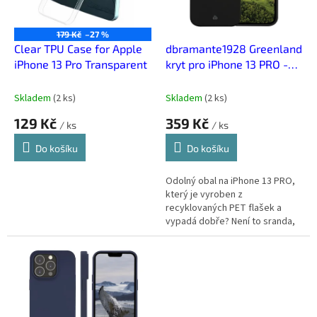
p
r
o
179 Kč
–27 %
d
Clear TPU Case for Apple
dbramante1928 Greenland
u
iPhone 13 Pro Transparent
kryt pro iPhone 13 PRO -
k
Noční Černá
t
Skladem
(
2 ks
)
Skladem
(
2 ks
)
ů
129 Kč
359 Kč
/ ks
/ ks
Do košíku
Do košíku
Odolný obal na iPhone 13 PRO,
který je vyroben z
recyklovaných PET flašek a
vypadá dobře? Není to sranda,
dánská značka dbramante1928
spojuje udržitelnost, kvalitu a
styl.