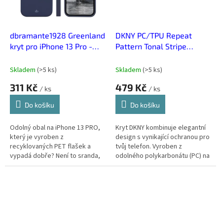
dbramante1928 Greenland
DKNY PC/TPU Repeat
kryt pro iPhone 13 Pro -
Pattern Tonal Stripe
Pacifická Modrá
Magsafe kryt pro iPhone
13 Pro - Růžová
Skladem
(
>5 ks
)
Skladem
(
>5 ks
)
311 Kč
479 Kč
/ ks
/ ks
Do košíku
Do košíku
Odolný obal na iPhone 13 PRO,
Kryt DKNY kombinuje elegantní
který je vyroben z
design s vynikající ochranou pro
recyklovaných PET flašek a
tvůj telefon. Vyroben z
vypadá dobře? Není to sranda,
odolného polykarbonátu (PC) na
dánská značka dbramante1928
zadní straně a měkkého TPU
spojuje udržitelnost, kvalitu a
materiálu na bocích, tento kryt...
styl.