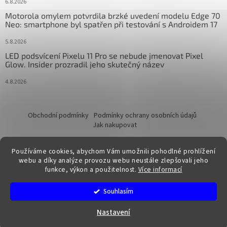
6.8.2026
Motorola omylem potvrdila brzké uvedení modelu Edge 70
Neo: smartphone byl spatřen při testování s Androidem 17
5.8.2026
LED podsvícení Pixelu 11 Pro se nebude jmenovat Pixel
Glow. Insider prozradil jeho skutečný název
4.8.2026
Obchodní podmínky
Podmínky ochrany osobních údajů
Jak nakupovat
Používáme cookies, abychom Vám umožnili pohodlné prohlížení
webu a díky analýze provozu webu neustále zlepšovali jeho
funkce, výkon a použitelnost.
Více informací
Vytvořil Shoptet
Souhlasím
Copyright 2026
FixTime.store
. Všechna práva vyhrazena.
Nastavení