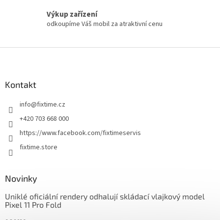
Výkup zařízení
odkoupíme Váš mobil za atraktivní cenu
Z
á
p
a
Kontakt
t
info
@
fixtime.cz
í
+420 703 668 000
https://www.facebook.com/fixtimeservis
fixtime.store
Novinky
Uniklé oficiální rendery odhalují skládací vlajkový model
Pixel 11 Pro Fold