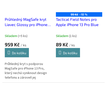
99 Kč
–10 %
Průhledný MagSafe kryt
Tactical Field Notes pro
Liavec Glossy pro iPhone
Apple iPhone 13 Pro Blue
13 Pro
Skladem
(
>5 ks
)
Skladem
(
1 ks
)
959 Kč
89 Kč
/ ks
/ ks
Do košíku
Do košíku
Průhledný kryt s podporou
MagSafe pro iPhone 13 Pro,
který nechá vyniknout design
telefonu a zároveň jej
spolehlivě ochrání. Pevná
akrylová záda, flexibilní TPU
boky a zesílené...