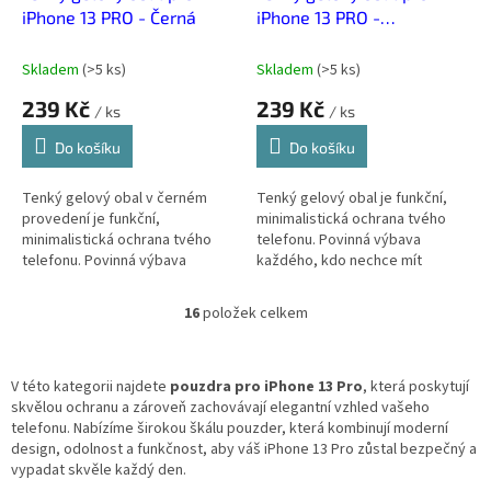
iPhone 13 PRO - Černá
iPhone 13 PRO -
Transparentní
Skladem
(
>5 ks
)
Skladem
(
>5 ks
)
239 Kč
239 Kč
/ ks
/ ks
Do košíku
Do košíku
Tenký gelový obal v černém
Tenký gelový obal je funkční,
provedení je funkční,
minimalistická ochrana tvého
minimalistická ochrana tvého
telefonu. Povinná výbava
telefonu. Povinná výbava
každého, kdo nechce mít
každého, kdo nechce mít
telefon po pár dnech jako po
telefon po pár dnech jako po
boji.
16
položek celkem
O
boji.
v
l
á
V této kategorii najdete
pouzdra pro iPhone 13 Pro
, která poskytují
d
skvělou ochranu a zároveň zachovávají elegantní vzhled vašeho
a
telefonu. Nabízíme širokou škálu pouzder, která kombinují moderní
c
design, odolnost a funkčnost, aby váš iPhone 13 Pro zůstal bezpečný a
í
vypadat skvěle každý den.
p