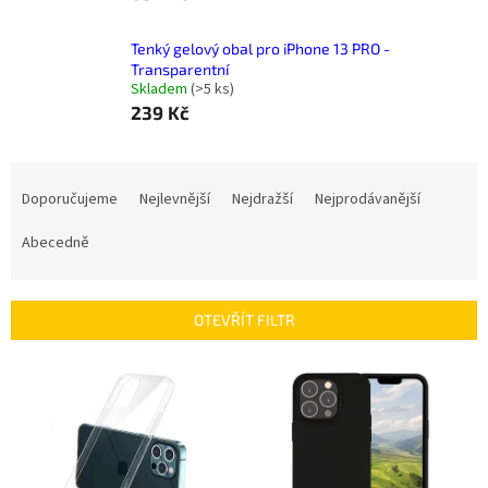
Tenký gelový obal pro iPhone 13 PRO -
Transparentní
Skladem
(
>5 ks
)
239 Kč
Ř
a
Doporučujeme
Nejlevnější
Nejdražší
Nejprodávanější
z
e
Abecedně
n
í
p
OTEVŘÍT FILTR
r
o
V
d
ý
u
p
k
i
t
s
ů