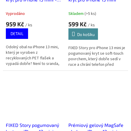
Růžový Písek
Vyprodáno
Skladem
(
>5 ks
)
959 Kč
599 Kč
/ ks
/ ks
DETAIL
Do košíku
Odolný obal na iPhone 13 mini,
FIXED Story pro iPhone 13 mini je
který je vyroben z
pogumovaný kryt se soft-touch
recyklovaných PET flašek a
povrchem, který dobře sedí v
vypadá dobře? Není to sranda,
ruce a chrání telefon před
dánská značka dbramante1928
běžnými škrábanci i oděrkami.
spojuje udržitelnost, kvalitu a
Modrá varianta krytu...
styl.
FIXED Story pogumovaný
Prémiový gelový MagSafe