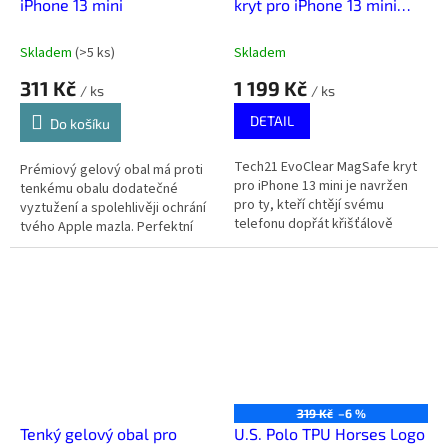
iPhone 13 mini
kryt pro iPhone 13 mini
Transparentní
Skladem
(
>5 ks
)
Skladem
311 Kč
1 199 Kč
/ ks
/ ks
DETAIL
Do košíku
Tech21 EvoClear MagSafe kryt
Prémiový gelový obal má proti
pro iPhone 13 mini je navržen
tenkému obalu dodatečné
pro ty, kteří chtějí svému
vyztužení a spolehlivěji ochrání
telefonu dopřát křišťálově
tvého Apple mazla. Perfektní
čistou ochranu, která nechá
poměr ceny a výkonu.
vyniknout jeho originální design
a...
319 Kč
–6 %
Tenký gelový obal pro
U.S. Polo TPU Horses Logo