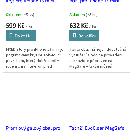
kryt pro iPhone 13 mini
obal pro iPhone 13 mini
Skladem
(
>5 ks
)
Skladem
(
>5 ks
)
599 Kč
632 Kč
/ ks
/ ks
Do košíku
Do košíku
FIXED Story pro iPhone 13 mini je
Tento obal má nejen dodatečné
pogumovaný kryt se soft-touch
vyztužení a odolné provedení,
povrchem, který dobře sedí v
ale navíc je připraven na
ruce a chrání telefon před
MagSafe – takže můžeš
běžnými škrábanci i oděrkami.
používat veškeré MagSafe
Růžová varianta krytu přidá...
příslušenství bez omezení.
Prémiový gelový obal pro
Tech21 EvoClear MagSafe