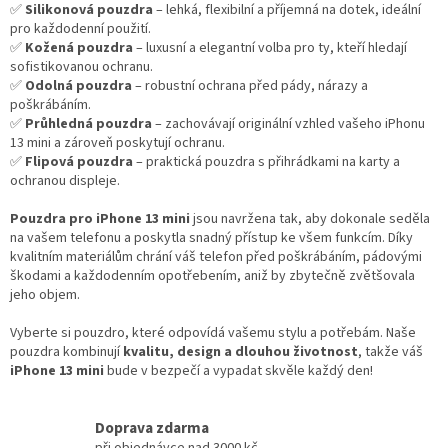
r
✅
Silikonová pouzdra
– lehká, flexibilní a příjemná na dotek, ideální
v
pro každodenní použití.
k
✅
Kožená pouzdra
– luxusní a elegantní volba pro ty, kteří hledají
y
sofistikovanou ochranu.
v
✅
Odolná pouzdra
– robustní ochrana před pády, nárazy a
ý
poškrábáním.
p
✅
Průhledná pouzdra
– zachovávají originální vzhled vašeho iPhonu
i
13 mini a zároveň poskytují ochranu.
s
✅
Flipová pouzdra
– praktická pouzdra s přihrádkami na karty a
u
ochranou displeje.
Pouzdra pro iPhone 13 mini
jsou navržena tak, aby dokonale seděla
na vašem telefonu a poskytla snadný přístup ke všem funkcím. Díky
kvalitním materiálům chrání váš telefon před poškrábáním, pádovými
škodami a každodenním opotřebením, aniž by zbytečně zvětšovala
jeho objem.
Vyberte si pouzdro, které odpovídá vašemu stylu a potřebám. Naše
pouzdra kombinují
kvalitu, design a dlouhou životnost
, takže váš
iPhone 13 mini
bude v bezpečí a vypadat skvěle každý den!
Doprava zdarma