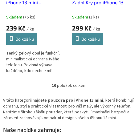
iPhone 13 mini -
Zadní Kry pro iPhone 13
Transparentní
Mini Black
Skladem
(
>5 ks
)
Skladem
(
1 ks
)
239 Kč
299 Kč
/ ks
/ ks
Do košíku
Do košíku
Tenký gelový obal je funkční,
minimalistická ochrana tvého
telefonu. Povinná výbava
každého, kdo nechce mít
telefon po pár dnech jako po
boji.
10
položek celkem
O
v
l
V této kategorii najdete
pouzdra pro iPhone 13 mini
, která kombinují
á
ochranu, styl a praktické vlastnosti pro váš malý, ale výkonný telefon.
d
Nabízíme širokou škálu pouzder, která poskytují maximální bezpečí a
a
zároveň zachovávají kompaktní design vašeho iPhonu 13 mini.
c
í
Naše nabídka zahrnuje:
p