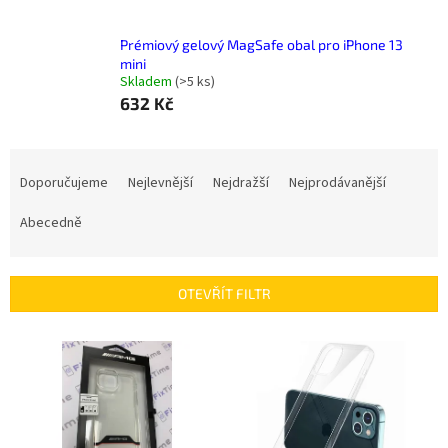
Prémiový gelový MagSafe obal pro iPhone 13
mini
Skladem
(
>5 ks
)
632 Kč
Ř
a
Doporučujeme
Nejlevnější
Nejdražší
Nejprodávanější
z
e
Abecedně
n
í
p
OTEVŘÍT FILTR
r
o
V
d
ý
u
p
k
i
t
s
ů