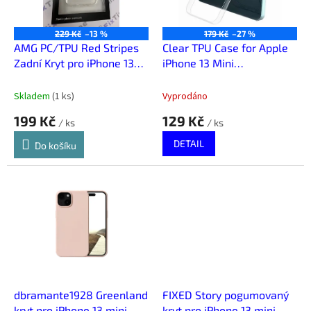
p
r
o
229 Kč
–13 %
179 Kč
–27 %
d
AMG PC/TPU Red Stripes
Clear TPU Case for Apple
u
Zadní Kryt pro iPhone 13
iPhone 13 Mini
k
mini Transparent
Transparent
t
Skladem
(
1 ks
)
Vyprodáno
ů
199 Kč
129 Kč
/ ks
/ ks
DETAIL
Do košíku
dbramante1928 Greenland
FIXED Story pogumovaný
kryt pro iPhone 13 mini -
kryt pro iPhone 13 mini