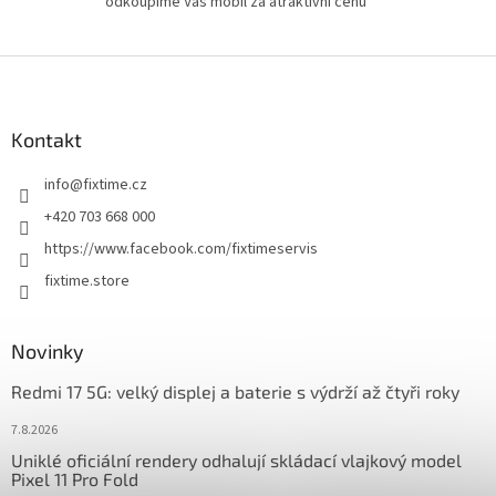
odkoupíme Váš mobil za atraktivní cenu
Z
á
p
a
Kontakt
t
info
@
fixtime.cz
í
+420 703 668 000
https://www.facebook.com/fixtimeservis
fixtime.store
Novinky
Redmi 17 5G: velký displej a baterie s výdrží až čtyři roky
7.8.2026
Uniklé oficiální rendery odhalují skládací vlajkový model
Pixel 11 Pro Fold