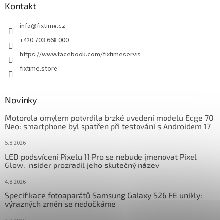
a
Kontakt
t
info
@
fixtime.cz
í
+420 703 668 000
https://www.facebook.com/fixtimeservis
fixtime.store
Novinky
Motorola omylem potvrdila brzké uvedení modelu Edge 70
Neo: smartphone byl spatřen při testování s Androidem 17
5.8.2026
LED podsvícení Pixelu 11 Pro se nebude jmenovat Pixel
Glow. Insider prozradil jeho skutečný název
4.8.2026
Specifikace fotoaparátů Samsung Galaxy S26 FE unikly:
výrazných změn se nedočkáme