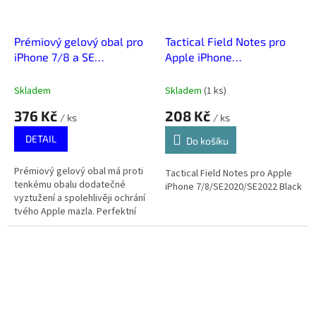
Prémiový gelový obal pro
Tactical Field Notes pro
iPhone 7/8 a SE
Apple iPhone
2020/2022
7/8/SE2020/SE2022
Black
Skladem
Skladem
(
1 ks
)
376 Kč
208 Kč
/ ks
/ ks
DETAIL
Do košíku
Prémiový gelový obal má proti
Tactical Field Notes pro Apple
tenkému obalu dodatečné
iPhone 7/8/SE2020/SE2022 Black
vyztužení a spolehlivěji ochrání
tvého Apple mazla. Perfektní
poměr ceny a výkonu.