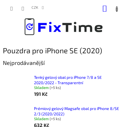
Přejít
NÁKUP
na
CZK
obsah
KOŠÍK
Pouzdra pro iPhone SE (2020)
Nejprodávanější
Tenký gelový obal pro iPhone 7/8 a SE
2020/2022 - Transparentní
Skladem
(
>5 ks
)
191 Kč
Prémiový gelový Magsafe obal pro iPhone 8/SE
2/3 (2020/2022)
Skladem
(
>5 ks
)
632 Kč