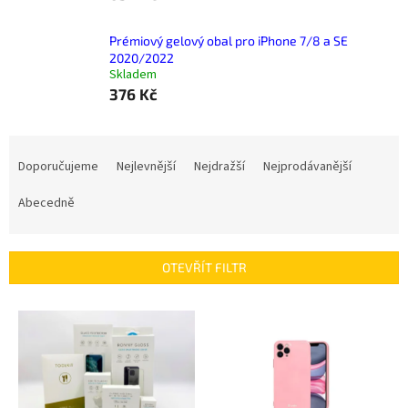
Prémiový gelový obal pro iPhone 7/8 a SE
2020/2022
Skladem
376 Kč
Ř
a
Doporučujeme
Nejlevnější
Nejdražší
Nejprodávanější
z
e
Abecedně
n
í
p
OTEVŘÍT FILTR
r
o
V
d
ý
u
p
k
i
t
s
ů