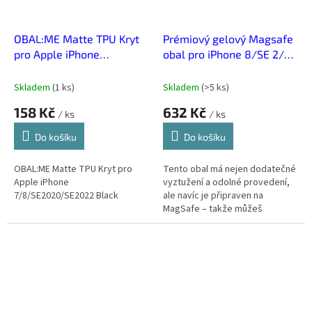
OBAL:ME Matte TPU Kryt
Prémiový gelový Magsafe
pro Apple iPhone
obal pro iPhone 8/SE 2/3
7/8/SE2020/SE2022
(2020/2022)
Black
Skladem
(
1 ks
)
Skladem
(
>5 ks
)
158 Kč
632 Kč
/ ks
/ ks
Do košíku
Do košíku
OBAL:ME Matte TPU Kryt pro
Tento obal má nejen dodatečné
Apple iPhone
vyztužení a odolné provedení,
7/8/SE2020/SE2022 Black
ale navíc je připraven na
MagSafe – takže můžeš
používat veškeré MagSafe
příslušenství bez omezení.