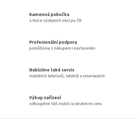
Kamenná pobočka
a tisíce výdejních míst po ČR
Profesionální podpora
pomůžeme s nákupem i nastavením
Nabízíme také servis
mobilních telefonů, tabletů a smartwatch
Výkup zařízení
odkoupíme Váš mobil za atraktivní cenu
Z
á
p