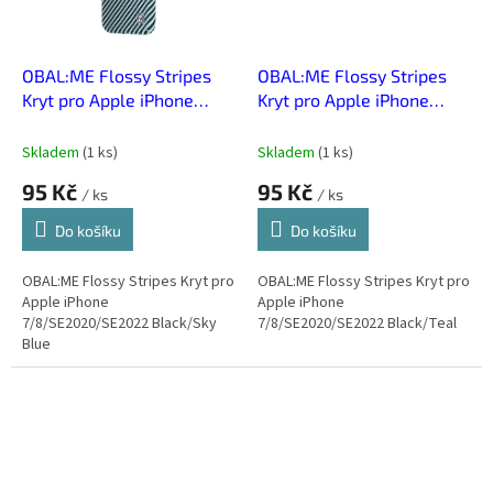
OBAL:ME Flossy Stripes
OBAL:ME Flossy Stripes
Kryt pro Apple iPhone
Kryt pro Apple iPhone
7/8/SE2020/SE2022
7/8/SE2020/SE2022
Black/Sky Blue
Black/Teal
Skladem
(
1 ks
)
Skladem
(
1 ks
)
95 Kč
95 Kč
/ ks
/ ks
Do košíku
Do košíku
OBAL:ME Flossy Stripes Kryt pro
OBAL:ME Flossy Stripes Kryt pro
Apple iPhone
Apple iPhone
7/8/SE2020/SE2022 Black/Sky
7/8/SE2020/SE2022 Black/Teal
Blue