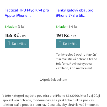
Tactical TPU Plyo Kryt pro
Tenký gelový obal pro
Apple iPhone
iPhone 7/8 a SE
7/8/SE2020/SE2022
2020/2022 -
Transparent
Transparentní
Skladem
(
1 ks
)
Skladem
(
>5 ks
)
165 Kč
191 Kč
/ ks
/ ks
Do košíku
Do košíku
Tenký gelový obal je funkční,
minimalistická ochrana tvého
telefonu. Povinná výbava
každého, kdo nechce mít
telefon po pár dnech jako po
boji.
14
položek celkem
O
v
l
á
V této kategorii najdete pouzdra pro iPhone SE (2020), která zajišťují
d
spolehlivou ochranu, moderní design a praktické funkce pro váš
a
telefon. Naše pouzdra jsou navržena tak, aby chránila váš iPhone SE