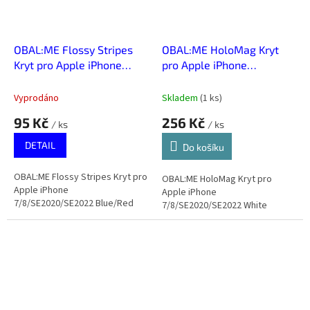
OBAL:ME Flossy Stripes
OBAL:ME HoloMag Kryt
Kryt pro Apple iPhone
pro Apple iPhone
7/8/SE2020/SE2022
7/8/SE2020/SE2022
Blue/Red
White
Vyprodáno
Skladem
(
1 ks
)
95 Kč
256 Kč
/ ks
/ ks
DETAIL
Do košíku
OBAL:ME Flossy Stripes Kryt pro
OBAL:ME HoloMag Kryt pro
Apple iPhone
Apple iPhone
7/8/SE2020/SE2022 Blue/Red
7/8/SE2020/SE2022 White