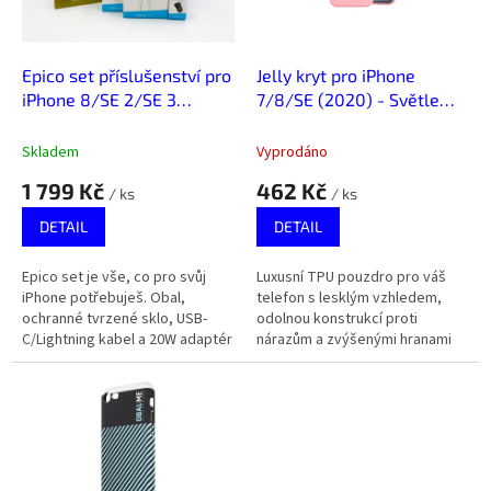
p
r
o
d
Epico set příslušenství pro
Jelly kryt pro iPhone
u
iPhone 8/SE 2/SE 3
7/8/SE (2020) - Světle
k
(2020/2022)
růžová
t
Skladem
Vyprodáno
ů
1 799 Kč
462 Kč
/ ks
/ ks
DETAIL
DETAIL
Epico set je vše, co pro svůj
Luxusní TPU pouzdro pro váš
iPhone potřebuješ. Obal,
telefon s lesklým vzhledem,
ochranné tvrzené sklo, USB-
odolnou konstrukcí proti
C/Lightning kabel a 20W adaptér
nárazům a zvýšenými hranami
jsou věci, které ti usnadní život.
pro ochranu displeje a
fotoaparátu.