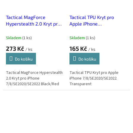
Tactical MagForce
Tactical TPU Kryt pro
Hyperstealth 2.0 Kryt pro
Apple iPhone
iPhone
7/8/SE2020/SE2022
7/8/SE2020/SE2022
Transparent
Skladem
(
1 ks
)
Skladem
(
1 ks
)
Black/Red
273 Kč
165 Kč
/ ks
/ ks
Do košíku
Do košíku
Tactical MagForce Hyperstealth
Tactical TPU Kryt pro Apple
2.0 Kryt pro iPhone
iPhone 7/8/SE2020/SE2022
7/8/SE2020/SE2022 Black/Red
Transparent