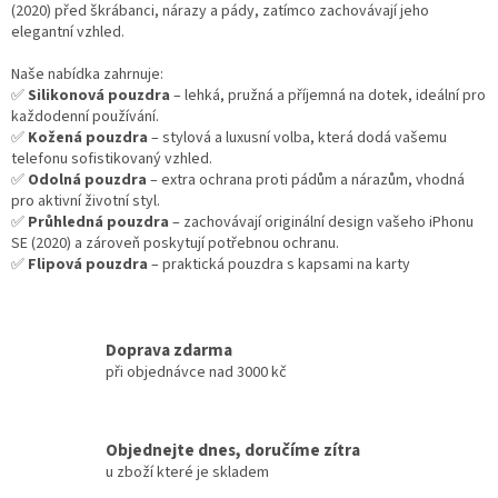
c
(2020) před škrábanci, nárazy a pády, zatímco zachovávají jeho
í
elegantní vzhled.
p
r
Naše nabídka zahrnuje:
v
✅
Silikonová pouzdra
– lehká, pružná a příjemná na dotek, ideální pro
k
každodenní používání.
y
✅
Kožená pouzdra
– stylová a luxusní volba, která dodá vašemu
v
telefonu sofistikovaný vzhled.
ý
✅
Odolná pouzdra
– extra ochrana proti pádům a nárazům, vhodná
p
pro aktivní životní styl.
i
✅
Průhledná pouzdra
– zachovávají originální design vašeho iPhonu
s
SE (2020) a zároveň poskytují potřebnou ochranu.
u
✅
Flipová pouzdra
– praktická pouzdra s kapsami na karty
Doprava zdarma
při objednávce nad 3000 kč
Objednejte dnes, doručíme zítra
u zboží které je skladem