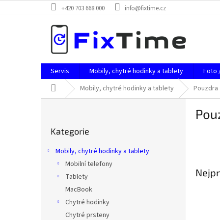
Přejít
+420 703 668 000
info@fixtime.cz
na
obsah
Servis
Mobily, chytré hodinky a tablety
Foto 
Domů
Mobily, chytré hodinky a tablety
Pouzdra
P
Pou
o
Přeskočit
s
Kategorie
kategorie
t
r
Mobily, chytré hodinky a tablety
a
Mobilní telefony
n
Nejpr
Tablety
n
í
MacBook
p
Chytré hodinky
a
Chytré prsteny