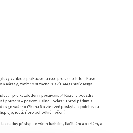
stylový vzhled a praktické funkce pro váš telefon. Naše
 a nárazy, zatímco si zachová svůj elegantní design.
k, ideální pro každodenní používání. ✅ Kožená pouzdra –
lná pouzdra – poskytují silnou ochranu proti pádům a
í design vašeho iPhonu 8 a zároveň poskytují spolehlivou
ispleje, ideální pro pohodlné nošení.
ila snadný přístup ke všem funkcím, tlačítkům a portům, a