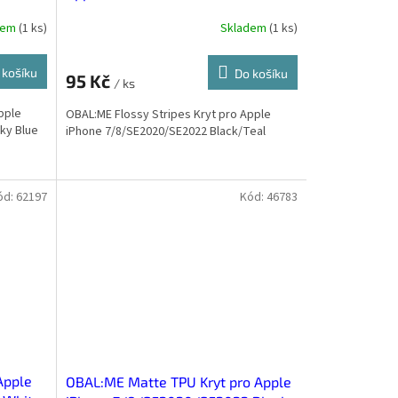
Black/Teal
dem
(
1 ks
)
Skladem
(
1 ks
)
 košíku
Do košíku
95 Kč
/ ks
pple
OBAL:ME Flossy Stripes Kryt pro Apple
ky Blue
iPhone 7/8/SE2020/SE2022 Black/Teal
ód:
62197
Kód:
46783
Apple
OBAL:ME Matte TPU Kryt pro Apple