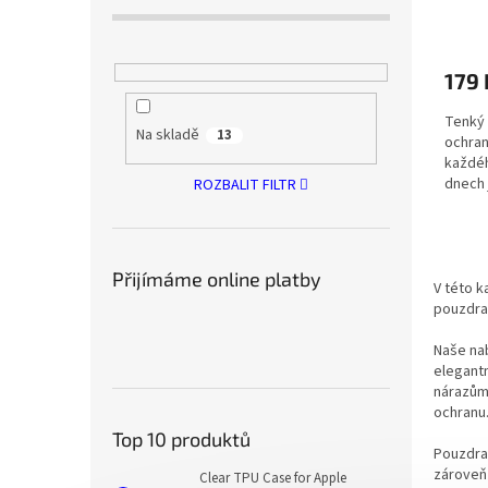
179
Tenký 
Na skladě
13
ochran
každéh
dnech 
ROZBALIT FILTR
Přijímáme online platby
V této k
pouzdra 
Naše nab
elegantn
nárazům,
ochranu.
Top 10 produktů
Pouzdra 
zároveň 
Clear TPU Case for Apple