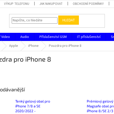
VÝKUP TELEFONU
JAK NAKUPOVAT
OBCHODNÍ PODMÍNKY
HLEDAT
/ Video
Audio
Příslušenství GSM
IT příslušenství
S
Apple
iPhone
Pouzdra pro iPhone 8
zdra pro iPhone 8
odávanější
Tenký gelový obal pro
Prémiový gelový
iPhone 7/8 a SE
Magsafe obal pr
2020/2022 -
iPhone 8/SE 2/3