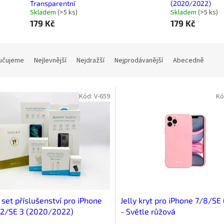
Transparentní
(2020/2022)
Skladem
(
>5 ks
)
Skladem
(
>5 ks
)
179 Kč
179 Kč
učujeme
Nejlevnější
Nejdražší
Nejprodávanější
Abecedně
Kód:
V-659
Kó
 set příslušenství pro iPhone
Jelly kryt pro iPhone 7/8/SE
 2/SE 3 (2020/2022)
- Světle růžová