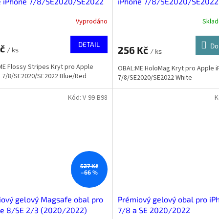
e iPhone 7/8/SE2020/SE2022
iPhone 7/8/SE2020/SE2022
/Red
Vyprodáno
Skla
DETAIL
Do
Kč
256 Kč
/ ks
/ ks
E Flossy Stripes Kryt pro Apple
OBAL:ME HoloMag Kryt pro Apple 
 7/8/SE2020/SE2022 Blue/Red
7/8/SE2020/SE2022 White
Kód:
V-99-B98
K
527 Kč
–66 %
ový gelový Magsafe obal pro
Prémiový gelový obal pro iP
ne 8/SE 2/3 (2020/2022)
7/8 a SE 2020/2022