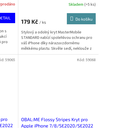
yprodáno
Skladem
(
>5 ks
)
DETAIL
Do košíku
179 Kč
/ ks
on s
Stylový a odolný kryt MasterMobile
ukcí
STANDARD nabízí spolehlivou ochranu pro
i pro
váš iPhone díky nárazuvzdornému
měkkému plastu. Skvěle sedí, neklouže z
ruky, a chrání i kameru a...
ód:
59065
Kód:
59068
 pro
OBAL:ME Flossy Stripes Kryt pro
SE2022
Apple iPhone 7/8/SE2020/SE2022