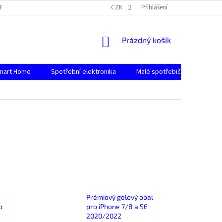
PODMÍNKY OCHRANY OSOBNÍCH ÚDAJŮ
CZK
Přihlášení
NÁKUPNÍ
Prázdný košík
KOŠÍK
mart Home
Spotřební elektronika
Malé spotřebiče
Počít
Prémiový gelový obal
o
pro iPhone 7/8 a SE
2020/2022