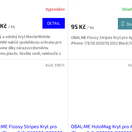
Black/Sky Blue
Vyprodáno
Skla
DETAIL
Do
 Kč
95 Kč
/ ks
/ ks
ý a odolný kryt MasterMobile
OBAL:ME Flossy Stripes Kryt pro A
RD nabízí spolehlivou ochranu pro
iPhone 7/8/SE2020/SE2022 Black/S
hone díky nárazuvzdornému
u plastu. Skvěle sedí, neklouže z
 chrání i kameru a...
Kód:
59071
K
ME Flossy Stripes Kryt pro
OBAL:ME HoloMag Kryt pro 