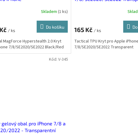
SE2020/SE2022 Black/Red
Skladem
(
1 ks
)
Skla
Do košíku
Do
 Kč
165 Kč
/ ks
/ ks
al MagForce Hyperstealth 2.0 Kryt
Tactical TPU Kryt pro Apple iPhon
hone 7/8/SE2020/SE2022 Black/Red
7/8/SE2020/SE2022 Transparent
Kód:
V-345
 gelový obal pro iPhone 7/8 a
20/2022 - Transparentní