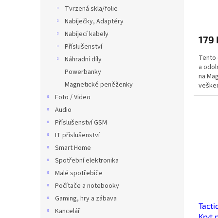
Tvrzená skla/folie
Nabíječky, Adaptéry
Nabíjecí kabely
179
Příslušenství
Tento 
Náhradní díly
a odol
Powerbanky
na Mag
Magnetické peněženky
vešker
omeze
Foto / Video
Audio
Příslušenství GSM
IT příslušenství
Smart Home
Spotřební elektronika
Malé spotřebiče
Počítače a notebooky
Gaming, hry a zábava
Tacti
Kancelář
Kryt 