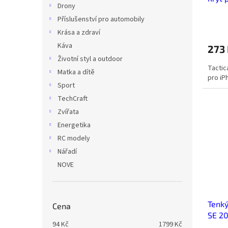
Drony
7/8/
Příslušenství pro automobily
Krása a zdraví
Káva
273
Životní styl a outdoor
Tactic
Matka a dítě
pro iP
Sport
TechCraft
Zvířata
Energetika
RC modely
Nářadí
NOVE
Tenký
Cena
SE 20
94
Kč
1799
Kč