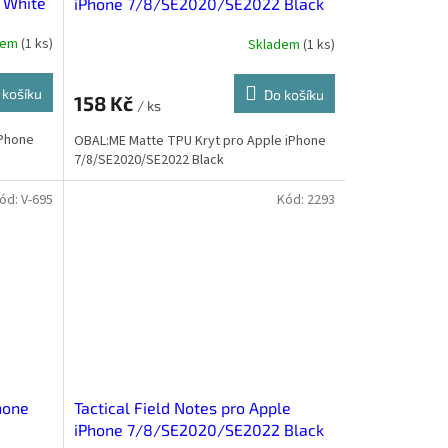
 White
iPhone 7/8/SE2020/SE2022 Black
dem
(
1 ks
)
Skladem
(
1 ks
)
 košíku
Do košíku
158 Kč
/ ks
iPhone
OBAL:ME Matte TPU Kryt pro Apple iPhone
7/8/SE2020/SE2022 Black
ód:
V-695
Kód:
2293
hone
Tactical Field Notes pro Apple
iPhone 7/8/SE2020/SE2022 Black