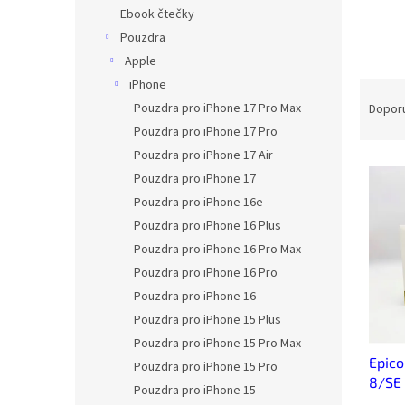
n
Ebook čtečky
e
Pouzdra
l
Apple
iPhone
Ř
a
Pouzdra pro iPhone 17 Pro Max
Dopor
z
Pouzdra pro iPhone 17 Pro
e
Pouzdra pro iPhone 17 Air
V
n
Pouzdra pro iPhone 17
ý
í
Pouzdra pro iPhone 16e
p
p
i
r
Pouzdra pro iPhone 16 Plus
s
o
Pouzdra pro iPhone 16 Pro Max
p
d
Pouzdra pro iPhone 16 Pro
r
u
Pouzdra pro iPhone 16
o
k
Pouzdra pro iPhone 15 Plus
d
t
Pouzdra pro iPhone 15 Pro Max
u
ů
Epico
k
Pouzdra pro iPhone 15 Pro
8/SE
t
Pouzdra pro iPhone 15