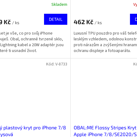
Skladem
V
DETAIL
9 Kč
462 Kč
/ ks
/ ks
set je vše, co pro svůj iPhone
Luxusní TPU pouzdro pro váš telef
uješ. Obal, ochranné tvrzené sklo,
lesklým vzhledem, odolnou konstr
Lightning kabel a 20W adaptér jsou
proti nárazům a zvýšenými hranam
teré ti usnadní život.
ochranu displeje a fotoaparátu.
Kód:
V-8733
K
 plastový kryt pro iPhone 7/8
OBAL:ME Flossy Stripes Kryt
kysová
Apple iPhone 7/8/SE2020/