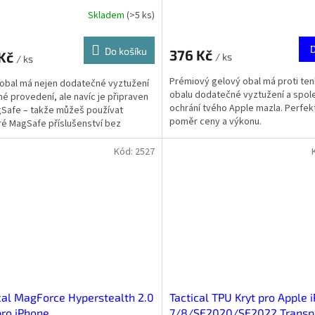
Skladem
(
>5 ks
)
Do košíku
376 Kč
 Kč
/ ks
/ ks
Prémiový gelový obal má proti te
obal má nejen dodatečné vyztužení
obalu dodatečné vyztužení a spole
né provedení, ale navíc je připraven
ochrání tvého Apple mazla. Perfek
Safe – takže můžeš používat
poměr ceny a výkonu.
é MagSafe příslušenství bez
ní.
Kód:
2527
cal MagForce Hyperstealth 2.0
Tactical TPU Kryt pro Apple 
pro iPhone
7/8/SE2020/SE2022 Transp