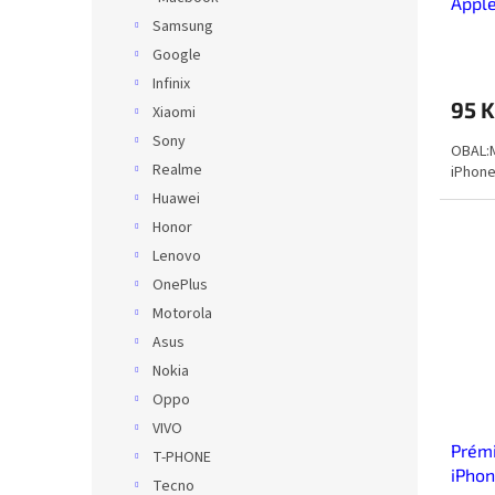
Appl
Samsung
Blue
Google
Infinix
95 
Xiaomi
Sony
OBAL:M
Realme
iPhone
Huawei
Honor
Lenovo
OnePlus
Motorola
Asus
Nokia
Oppo
VIVO
Prémi
T-PHONE
iPho
Tecno