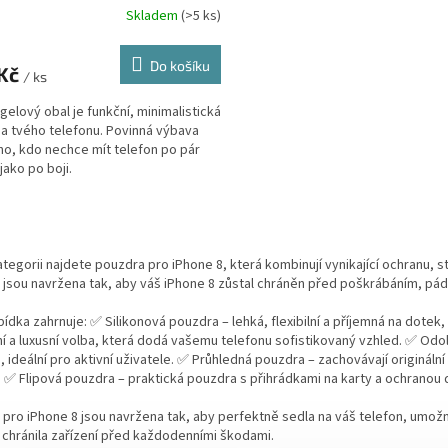
Skladem
(
>5 ks
)
Do košíku
 Kč
/ ks
gelový obal je funkční, minimalistická
a tvého telefonu. Povinná výbava
o, kdo nechce mít telefon po pár
jako po boji.
O
v
l
ategorii najdete pouzdra pro iPhone 8, která kombinují vynikající ochranu, 
á
jsou navržena tak, aby váš iPhone 8 zůstal chráněn před poškrábáním, pády
d
a
ídka zahrnuje: ✅ Silikonová pouzdra – lehká, flexibilní a příjemná na dote
c
í a luxusní volba, která dodá vašemu telefonu sofistikovaný vzhled. ✅ Odo
í
 ideální pro aktivní uživatele. ✅ Průhledná pouzdra – zachovávají origináln
p
 ✅ Flipová pouzdra – praktická pouzdra s přihrádkami na karty a ochranou d
r
v
pro iPhone 8 jsou navržena tak, aby perfektně sedla na váš telefon, umožn
k
chránila zařízení před každodenními škodami.
y