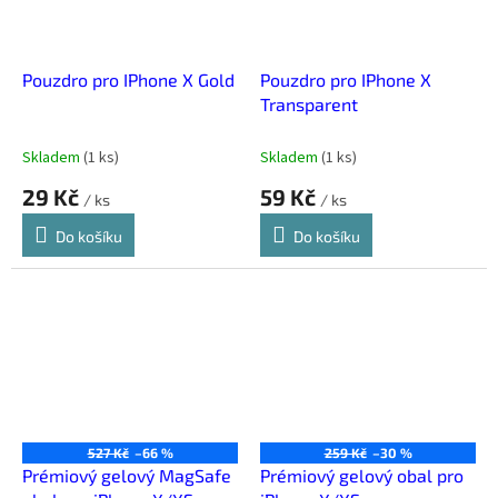
Pouzdro pro IPhone X Gold
Pouzdro pro IPhone X
Transparent
Skladem
(
1 ks
)
Skladem
(
1 ks
)
29 Kč
59 Kč
/ ks
/ ks
Do košíku
Do košíku
527 Kč
–66 %
259 Kč
–30 %
Prémiový gelový MagSafe
Prémiový gelový obal pro