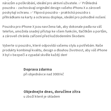
k
nárazům a poškrábání, ideální pro aktivní uživatele. ✅ Průhledná
y
pouzdra – zachovávají originální design vašeho iPhonu X a zároveň
v
poskytují ochranu. ✅ Flipová pouzdra – praktická pouzdra s
ý
přihrádkami na karty a ochranou displeje, ideální pro pohodlné nošení.
p
i
Pouzdra pro iPhone X jsou navržena tak, aby dokonale padla na váš
s
telefon, umožnila snadný přístup ke všem funkcím, tlačítkům a portům,
u
a zároveň chránila zařízení před každodenními škodami.
Vyberte si pouzdro, které odpovídá vašemu stylu a potřebám. Naše
produkty kombinují kvalitu, design a dlouhou životnost, aby váš iPhone
X byl v bezpečí a vypadal skvěle každý den!
Doprava zdarma
při objednávce nad 3000 kč
Objednejte dnes, doručíme zítra
u zboží které je skladem