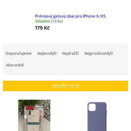
Prémiový gelový obal pro iPhone X/XS
Skladem
(
>5 ks
)
179 Kč
Ř
a
Doporučujeme
Nejlevnější
Nejdražší
Nejprodávanější
z
e
Abecedně
n
í
p
OTEVŘÍT FILTR
r
o
V
d
ý
u
p
k
i
t
s
ů