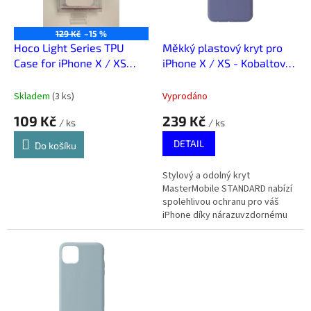
p
r
o
129 Kč
–15 %
d
Hoco Light Series TPU
Měkký plastový kryt pro
u
Case for iPhone X / XS
iPhone X / XS - Kobaltová
k
Transparent
modrá
t
Skladem
(
3 ks
)
Vyprodáno
ů
109 Kč
239 Kč
/ ks
/ ks
DETAIL
Do košíku
Stylový a odolný kryt
MasterMobile STANDARD nabízí
spolehlivou ochranu pro váš
iPhone díky nárazuvzdornému
měkkému plastu. Skvěle sedí,
neklouže z ruky, a chrání i
kameru a...