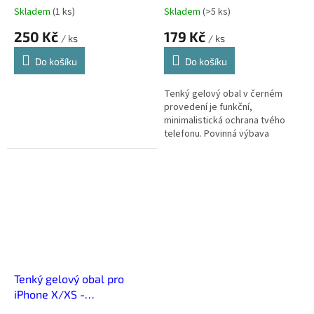
Skladem
(
1 ks
)
Skladem
(
>5 ks
)
250 Kč
179 Kč
/ ks
/ ks
Do košíku
Do košíku
Tenký gelový obal v černém
provedení je funkční,
minimalistická ochrana tvého
telefonu. Povinná výbava
každého, kdo nechce mít
telefon po pár dnech jako po
boji.
Tenký gelový obal pro
iPhone X/XS -
Transparentní