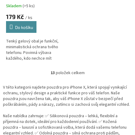
Skladem
(
>5 ks
)
179 Kč
/ ks
Do košíku
Tenký gelový obal je funkční,
minimalistická ochrana tvého
telefonu. Povinná výbava
každého, kdo nechce mít
telefon po pár dnech jako po
boji.
13
položek celkem
O
v
l
V této kategorii najdete pouzdra pro iPhone X, která spojují vynikající
á
ochranu, stylový design a praktické funkce pro váš telefon. Naše
d
pouzdra jsou navržena tak, aby váš iPhone X zůstal v bezpečí před
a
poškrábáním, pády a nárazy, zatímco si zachová svůj elegantní vzhled.
c
í
Naše nabídka zahrnuje: ✅ Silikonová pouzdra – lehká, flexibilní a
p
příjemná na dotek, ideální pro každodenní používání. ✅ Kožená
r
pouzdra – luxusní a sofistikovaná volba, která dodá vašemu telefonu
v
elegantní vzhled. ✅ Odolná pouzdra – silná ochrana proti pádům,