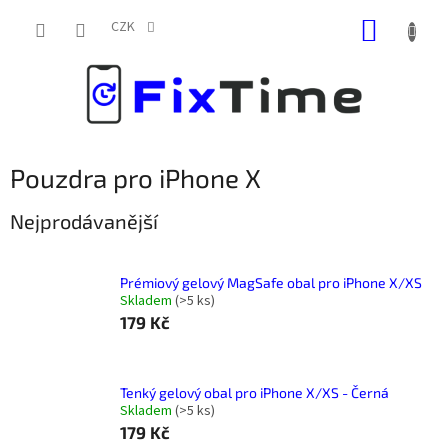
Přejít
NÁKUP
na
CZK
obsah
KOŠÍK
Pouzdra pro iPhone X
Nejprodávanější
Prémiový gelový MagSafe obal pro iPhone X/XS
Skladem
(
>5 ks
)
179 Kč
Tenký gelový obal pro iPhone X/XS - Černá
Skladem
(
>5 ks
)
179 Kč