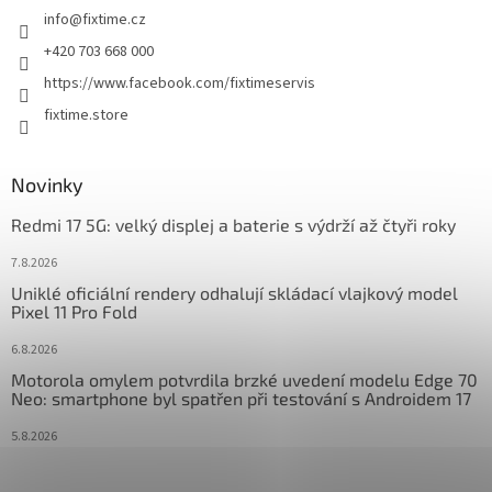
info
@
fixtime.cz
í
+420 703 668 000
https://www.facebook.com/fixtimeservis
fixtime.store
Novinky
Redmi 17 5G: velký displej a baterie s výdrží až čtyři roky
7.8.2026
Uniklé oficiální rendery odhalují skládací vlajkový model
Pixel 11 Pro Fold
6.8.2026
Motorola omylem potvrdila brzké uvedení modelu Edge 70
Neo: smartphone byl spatřen při testování s Androidem 17
5.8.2026