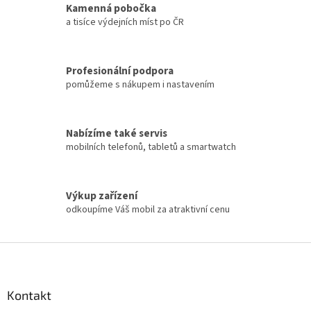
Kamenná pobočka
a tisíce výdejních míst po ČR
Profesionální podpora
pomůžeme s nákupem i nastavením
Nabízíme také servis
mobilních telefonů, tabletů a smartwatch
Výkup zařízení
odkoupíme Váš mobil za atraktivní cenu
Z
á
p
a
Kontakt
t