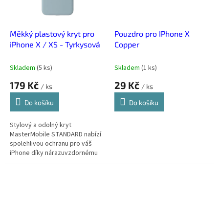
Měkký plastový kryt pro
Pouzdro pro IPhone X
iPhone X / XS - Tyrkysová
Copper
Skladem
(
5 ks
)
Skladem
(
1 ks
)
179 Kč
29 Kč
/ ks
/ ks
Do košíku
Do košíku
Stylový a odolný kryt
MasterMobile STANDARD nabízí
spolehlivou ochranu pro váš
iPhone díky nárazuvzdornému
měkkému plastu. Skvěle sedí,
neklouže z ruky, a chrání i
kameru a...