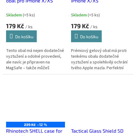
obal pro iPhone X/XS
iPhone X/XS
Skladem
(
>5 ks
)
Skladem
(
>5 ks
)
179 Kč
179 Kč
/ ks
/ ks
Do košíku
Do košíku
Tento obal má nejen dodatečné
Prémiový gelový obal má proti
vyztužení a odolné provedení,
tenkému obalu dodatečné
ale navíc je připraven na
vyztužení a spolehlivěji ochrání
MagSafe – takže můžeš
tvého Apple mazla. Perfektní
používat veškeré MagSafe
poměr ceny a výkonu.
příslušenství bez omezení.
239 Kč
–12 %
Rhinotech SHELL case for
Tactical Glass Shield 5D