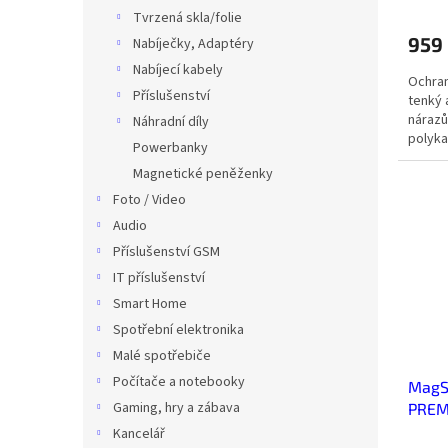
Tvrzená skla/folie
959
Nabíječky, Adaptéry
Nabíjecí kabely
Ochran
Příslušenství
tenký 
nárazů
Náhradní díly
polyka
Powerbanky
před...
Magnetické peněženky
Foto / Video
Audio
Příslušenství GSM
IT příslušenství
Smart Home
Spotřební elektronika
Malé spotřebiče
Počítače a notebooky
MagSa
Gaming, hry a zábava
PREM
Kancelář