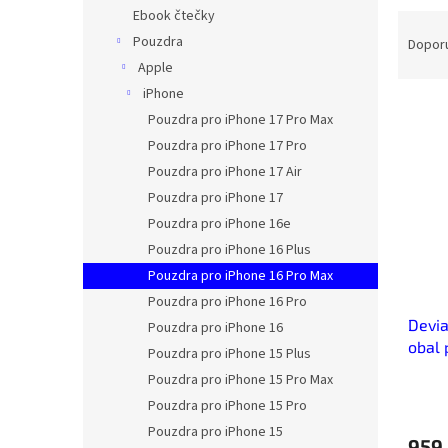
n
Ebook čtečky
Ř
e
a
Pouzdra
Dopor
l
z
Apple
e
iPhone
V
n
Pouzdra pro iPhone 17 Pro Max
ý
í
Pouzdra pro iPhone 17 Pro
p
p
Pouzdra pro iPhone 17 Air
i
r
s
o
Pouzdra pro iPhone 17
p
d
Pouzdra pro iPhone 16e
r
u
Pouzdra pro iPhone 16 Plus
o
k
Pouzdra pro iPhone 16 Pro Max
d
t
Pouzdra pro iPhone 16 Pro
u
ů
Devia
k
Pouzdra pro iPhone 16
obal 
t
Pouzdra pro iPhone 15 Plus
Čern
ů
Pouzdra pro iPhone 15 Pro Max
Pouzdra pro iPhone 15 Pro
Pouzdra pro iPhone 15
959