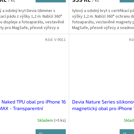
/ ks
/ ks
ý a odolný kryt Devia Glimmer s
tylový a odolný kryt s certifikací p
ikací pádu z výšky 1,2 m. Nabízí 360°
výšky 1,2 m. Nabízí 360° ochranu di
u displeje a fotoaparátu, vestavěné
fotoaparátu, vestavěné magnety 
y pro MagSafe, přesné výřezy a
MagSafe, přesné výřezy a snadno
u...
manipulaci. Vyroben z...
Kód:
V-9011
Kó
 Naked TPU obal pro iPhone 16
Devia Nature Series silikono
AX - Transparentní
magnetický obal pro iPhone 
Max Černá
Skladem
(
>5 ks
)
Skla