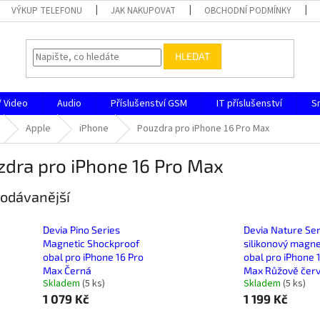
VÝKUP TELEFONU
JAK NAKUPOVAT
OBCHODNÍ PODMÍNKY
HLEDAT
/ Video
Audio
Příslušenství GSM
IT příslušenství
S
Apple
iPhone
Pouzdra pro iPhone 16 Pro Max
zdra pro iPhone 16 Pro Max
odávanější
Devia Pino Series
Devia Nature Ser
Magnetic Shockproof
silikonový magne
obal pro iPhone 16 Pro
obal pro iPhone 
Max Černá
Max Růžově čer
Skladem
(
5 ks
)
Skladem
(
5 ks
)
1 079 Kč
1 199 Kč