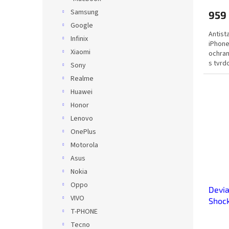
Samsung
959
Google
Antist
Infinix
iPhone
Xiaomi
ochran
s tvrd
Sony
ochrana
Realme
Huawei
Honor
Lenovo
OnePlus
Motorola
Asus
Nokia
Oppo
Devia
VIVO
Shock
T-PHONE
Max -
Tecno