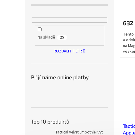
632
Tento 
Na skladě
25
a odol
na Mag
ROZBALIT FILTR
vešker
omeze
Přijímáme online platby
Top 10 produktů
Tacti
Tactical Velvet Smoothie Kryt
Apple