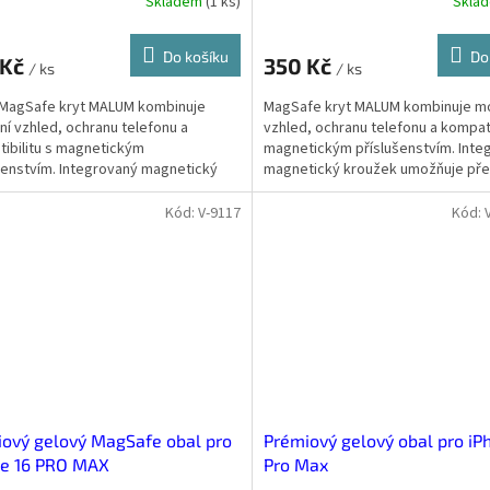
Skladem
(
1 ks
)
Skla
Do košíku
Do
 Kč
350 Kč
/ ks
/ ks
 MagSafe kryt MALUM kombinuje
MagSafe kryt MALUM kombinuje m
í vzhled, ochranu telefonu a
vzhled, ochranu telefonu a kompati
ibilitu s magnetickým
magnetickým příslušenstvím. Inte
šenstvím. Integrovaný magnetický
magnetický kroužek umožňuje př
k umožňuje přesné...
přichycení...
Kód:
V-9117
Kód:
ový gelový MagSafe obal pro
Prémiový gelový obal pro iP
ne 16 PRO MAX
Pro Max