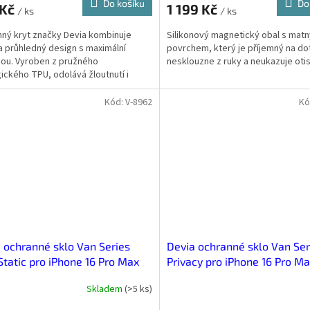
Do košíku
Do
 Kč
1 199 Kč
/ ks
/ ks
ný kryt značky Devia kombinuje
Silikonový magnetický obal s mat
a průhledný design s maximální
povrchem, který je příjemný na do
ou. Vyroben z pružného
nesklouzne z ruky a neukazuje otis
ického TPU, odolává žloutnutí i
ním teplotám. Poskytuje...
Kód:
V-8962
Kó
 ochranné sklo Van Series
Devia ochranné sklo Van Ser
Static pro iPhone 16 Pro Max
Privacy pro iPhone 16 Pro M
Skladem
(
>5 ks
)