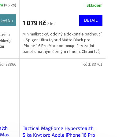
em
(
>5 ks
)
Skladem
DETAIL
 košíku
1 079 Kč
/ ks
Minimalistický, odolný a dokonale padnoucí
nkému
– Spigen Ultra Hybrid Matte Black pro
hlivěji
iPhone 16 Pro Max kombinuje čirý zadní
tní
panel s matným černým rámem. Chrání tvůj
iPhone při...
ód:
83866
Kód:
83761
alth
Tactical MagForce Hyperstealth
o Max
Sika Kryt pro Apple iPhone 16 Pro