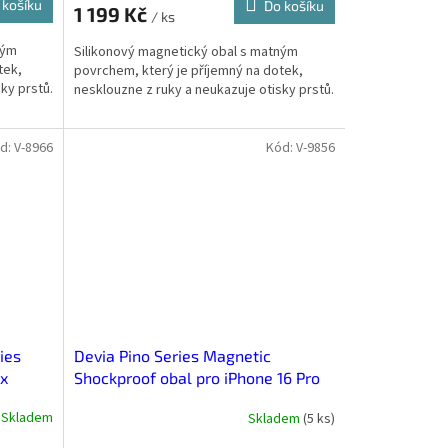
 košíku
Do košíku
1 199 Kč
/ ks
ným
Silikonový magnetický obal s matným
tek,
povrchem, který je příjemný na dotek,
ky prstů.
nesklouzne z ruky a neukazuje otisky prstů.
d:
V-8966
Kód:
V-9856
ies
Devia Pino Series Magnetic
ax
Shockproof obal pro iPhone 16 Pro
Max Černá
Skladem
Skladem
(
5 ks
)