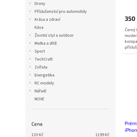
Drony
Příslušenství pro automobily
350
Krása a zdraví
Káva
Černý
Životní styl a outdoor
modern
kompat
Matka a dítě
příslu
Sport
krouže
TechCraft
Zvířata
Energetika
RC modely
Nářadí
NOVE
Prémi
Cena
iPho
133
Kč
1199
Kč