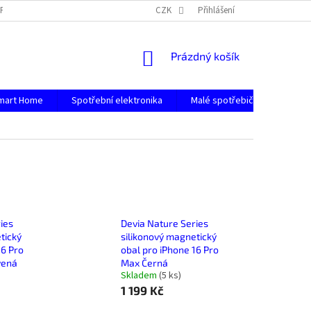
PODMÍNKY OCHRANY OSOBNÍCH ÚDAJŮ
CZK
Přihlášení
NÁKUPNÍ
Prázdný košík
KOŠÍK
mart Home
Spotřební elektronika
Malé spotřebiče
Počít
ies
Devia Nature Series
tický
silikonový magnetický
16 Pro
obal pro iPhone 16 Pro
vená
Max Černá
Skladem
(
5 ks
)
1 199 Kč