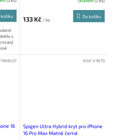
dem
(
2 ks
)
Skladem
(
1 ks
)
 košíku
Do košíku
133 Kč
/ ks
oderní
bilitu s
grovaný
esné
V-99-B107
Kód:
V-9570
hone 16
Spigen Ultra Hybrid kryt pro iPhone
16 Pro Max Matně černá