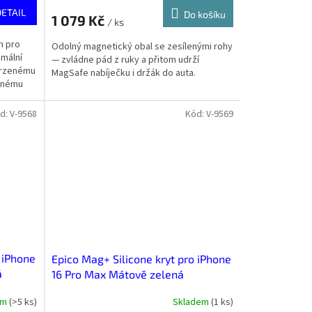
DETAIL
Do košíku
1 079 Kč
/ ks
m pro
Odolný magnetický obal se zesílenými rohy
mální
— zvládne pád z ruky a přitom udrží
tvrzenému
MagSafe nabíječku i držák do auta.
ernému
d:
V-9568
Kód:
V-9569
 iPhone
Epico Mag+ Silicone kryt pro iPhone
á
16 Pro Max Mátově zelená
em
(
>5 ks
)
Skladem
(
1 ks
)