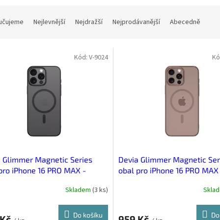
učujeme
Nejlevnější
Nejdražší
Nejprodávanější
Abecedně
Kód:
V-9024
Kó
 Glimmer Magnetic Series
Devia Glimmer Magnetic Ser
pro iPhone 16 PRO MAX -
obal pro iPhone 16 PRO MAX
á
Růžově zlatá
Skladem
(
3 ks
)
Skla
Do košíku
Do
 Kč
959 Kč