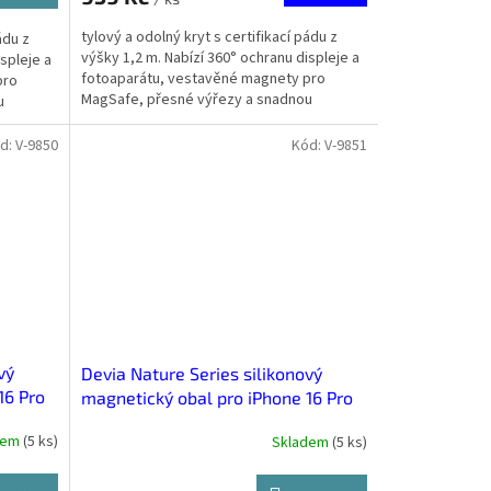
tylový a odolný kryt s certifikací pádu z
ádu z
výšky 1,2 m. Nabízí 360° ochranu displeje a
spleje a
fotoaparátu, vestavěné magnety pro
pro
MagSafe, přesné výřezy a snadnou
u
manipulaci. Vyroben z...
d:
V-9850
Kód:
V-9851
vý
Devia Nature Series silikonový
16 Pro
magnetický obal pro iPhone 16 Pro
Max Růžově červená
dem
(
5 ks
)
Skladem
(
5 ks
)