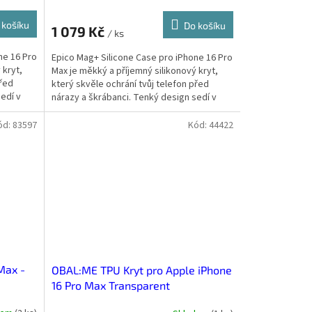
 košíku
Do košíku
1 079 Kč
/ ks
ne 16 Pro
Epico Mag+ Silicone Case pro iPhone 16 Pro
 kryt,
Max je měkký a příjemný silikonový kryt,
před
který skvěle ochrání tvůj telefon před
edí v
nárazy a škrábanci. Tenký design sedí v
ruce a díky...
ód:
83597
Kód:
44422
Max -
OBAL:ME TPU Kryt pro Apple iPhone
16 Pro Max Transparent