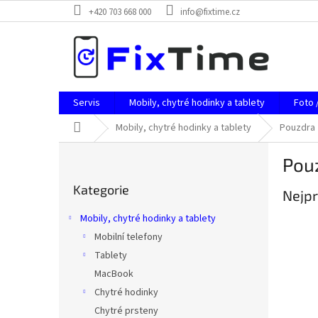
Přejít
+420 703 668 000
info@fixtime.cz
na
obsah
Servis
Mobily, chytré hodinky a tablety
Foto 
Domů
Mobily, chytré hodinky a tablety
Pouzdra
P
Pou
o
Přeskočit
s
Kategorie
kategorie
Nejpr
t
r
Mobily, chytré hodinky a tablety
a
Mobilní telefony
n
Tablety
n
í
MacBook
p
Chytré hodinky
a
Chytré prsteny