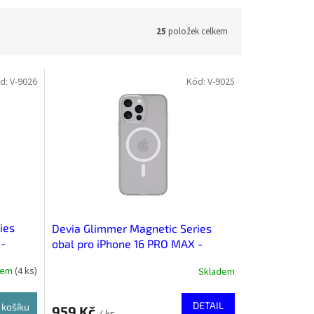
25
položek celkem
d:
V-9026
Kód:
V-9025
ies
Devia Glimmer Magnetic Series
 -
obal pro iPhone 16 PRO MAX -
Stříbrná
dem
(
4 ks
)
Skladem
DETAIL
 košíku
959 Kč
/ ks