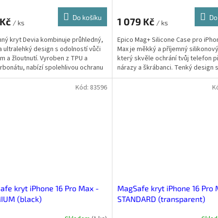
Do košíku
Do
 Kč
1 079 Kč
/ ks
/ ks
ný kryt Devia kombinuje průhledný,
Epico Mag+ Silicone Case pro iPho
a ultralehký design s odolností vůči
Max je měkký a příjemný silikonový
m a žloutnutí. Vyroben z TPU a
který skvěle ochrání tvůj telefon 
rbonátu, nabízí spolehlivou ochranu
nárazy a škrábanci. Tenký design s
ruce a díky...
Kód:
83596
K
fe kryt iPhone 16 Pro Max -
MagSafe kryt iPhone 16 Pro 
IUM (black)
STANDARD (transparent)