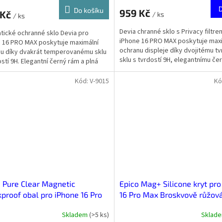
Do košíku
959 Kč
 Kč
/ ks
/ ks
Devia chranné sklo s Privacy filtre
atické ochranné sklo Devia pro
iPhone 16 PRO MAX poskytuje maxi
 16 PRO MAX poskytuje maximální
ochranu displeje díky dvojitému 
u díky dvakrát temperovanému sklu
sklu s tvrdostí 9H, elegantnímu č
ostí 9H. Elegantní černý rám a plná
rámečku a...
 displeje...
Kód:
V-9015
Kó
 Pure Clear Magnetic
Epico Mag+ Silicone kryt pro
proof obal pro iPhone 16 Pro
16 Pro Max Broskvově růžov
 Transparentní
Skladem
(
>5 ks
)
Sklad