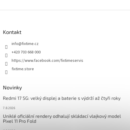
Z
á
p
a
Kontakt
t
info
@
fixtime.cz
í
+420 703 668 000
https://www.facebook.com/fixtimeservis
fixtime.store
Novinky
Redmi 17 5G: velký displej a baterie s výdrží až čtyři roky
7.8.2026
Uniklé oficiální rendery odhalují skládací vlajkový model
Pixel 11 Pro Fold