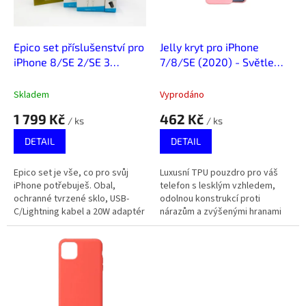
p
r
o
d
Epico set příslušenství pro
Jelly kryt pro iPhone
u
iPhone 8/SE 2/SE 3
7/8/SE (2020) - Světle
k
(2020/2022)
růžová
t
Skladem
Vyprodáno
ů
1 799 Kč
462 Kč
/ ks
/ ks
DETAIL
DETAIL
Epico set je vše, co pro svůj
Luxusní TPU pouzdro pro váš
iPhone potřebuješ. Obal,
telefon s lesklým vzhledem,
ochranné tvrzené sklo, USB-
odolnou konstrukcí proti
C/Lightning kabel a 20W adaptér
nárazům a zvýšenými hranami
jsou věci, které ti usnadní život.
pro ochranu displeje a
fotoaparátu.