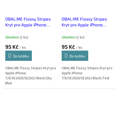
OBAL:ME Flossy Stripes
OBAL:ME Flossy Stripes
Kryt pro Apple iPhone
Kryt pro Apple iPhone
7/8/SE2020/SE2022
7/8/SE2020/SE2022
Black/Sky Blue
Black/Teal
Skladem
(
1 ks
)
Skladem
(
1 ks
)
95 Kč
95 Kč
/ ks
/ ks
Do košíku
Do košíku
OBAL:ME Flossy Stripes Kryt pro
OBAL:ME Flossy Stripes Kryt pro
Apple iPhone
Apple iPhone
7/8/SE2020/SE2022 Black/Sky
7/8/SE2020/SE2022 Black/Teal
Blue