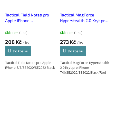
Tactical Field Notes pro
Tactical MagForce
Apple iPhone
Hyperstealth 2.0 Kryt pro
7/8/SE2020/SE2022
iPhone
Black
7/8/SE2020/SE2022
Skladem
(
1 ks
)
Skladem
(
1 ks
)
Black/Red
208 Kč
273 Kč
/ ks
/ ks
Do košíku
Do košíku
Tactical Field Notes pro Apple
Tactical MagForce Hyperstealth
iPhone 7/8/SE2020/SE2022 Black
2.0 Kryt pro iPhone
7/8/SE2020/SE2022 Black/Red