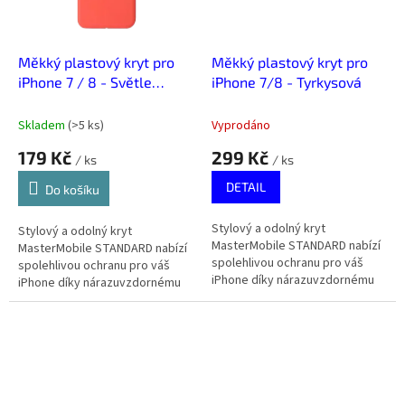
Měkký plastový kryt pro
Měkký plastový kryt pro
iPhone 7 / 8 - Světle
iPhone 7/8 - Tyrkysová
červená
Skladem
(
>5 ks
)
Vyprodáno
179 Kč
299 Kč
/ ks
/ ks
DETAIL
Do košíku
Stylový a odolný kryt
Stylový a odolný kryt
MasterMobile STANDARD nabízí
MasterMobile STANDARD nabízí
spolehlivou ochranu pro váš
spolehlivou ochranu pro váš
iPhone díky nárazuvzdornému
iPhone díky nárazuvzdornému
měkkému plastu. Skvěle sedí,
měkkému plastu. Skvěle sedí,
neklouže z ruky, a chrání i
neklouže z ruky, a chrání i
kameru a...
kameru a...