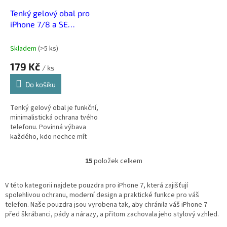
Tenký gelový obal pro
iPhone 7/8 a SE
2020/2022 -
Transparentní
Skladem
(
>5 ks
)
179 Kč
/ ks
Do košíku
Tenký gelový obal je funkční,
minimalistická ochrana tvého
telefonu. Povinná výbava
každého, kdo nechce mít
telefon po pár dnech jako po
boji.
15
položek celkem
O
v
l
V této kategorii najdete pouzdra pro iPhone 7, která zajišťují
á
spolehlivou ochranu, moderní design a praktické funkce pro váš
d
telefon. Naše pouzdra jsou vyrobena tak, aby chránila váš iPhone 7
a
před škrábanci, pády a nárazy, a přitom zachovala jeho stylový vzhled.
c