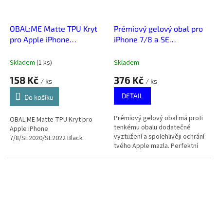
OBAL:ME Matte TPU Kryt
Prémiový gelový obal pro
pro Apple iPhone
iPhone 7/8 a SE
7/8/SE2020/SE2022
2020/2022
Black
Skladem
(
1 ks
)
Skladem
158 Kč
376 Kč
/ ks
/ ks
DETAIL
Do košíku
Prémiový gelový obal má proti
OBAL:ME Matte TPU Kryt pro
tenkému obalu dodatečné
Apple iPhone
vyztužení a spolehlivěji ochrání
7/8/SE2020/SE2022 Black
tvého Apple mazla. Perfektní
poměr ceny a výkonu.