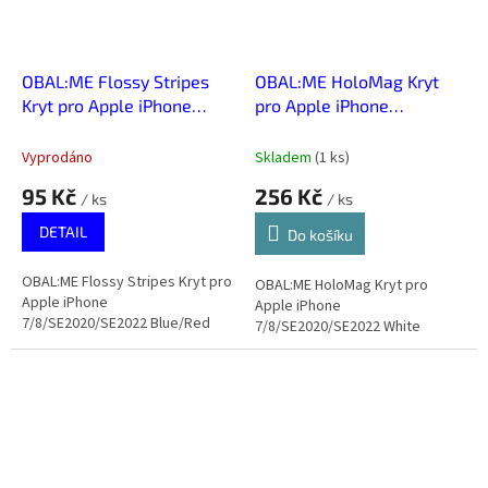
OBAL:ME Flossy Stripes
OBAL:ME HoloMag Kryt
Kryt pro Apple iPhone
pro Apple iPhone
7/8/SE2020/SE2022
7/8/SE2020/SE2022
Blue/Red
White
Vyprodáno
Skladem
(
1 ks
)
95 Kč
256 Kč
/ ks
/ ks
DETAIL
Do košíku
OBAL:ME Flossy Stripes Kryt pro
OBAL:ME HoloMag Kryt pro
Apple iPhone
Apple iPhone
7/8/SE2020/SE2022 Blue/Red
7/8/SE2020/SE2022 White