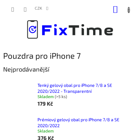
Přejít
NÁKUP
na
CZK
obsah
KOŠÍK
Pouzdra pro iPhone 7
Nejprodávanější
Tenký gelový obal pro iPhone 7/8 a SE
2020/2022 - Transparentní
Skladem
(
>5 ks
)
179 Kč
Prémiový gelový obal pro iPhone 7/8 a SE
2020/2022
Skladem
376 Kč