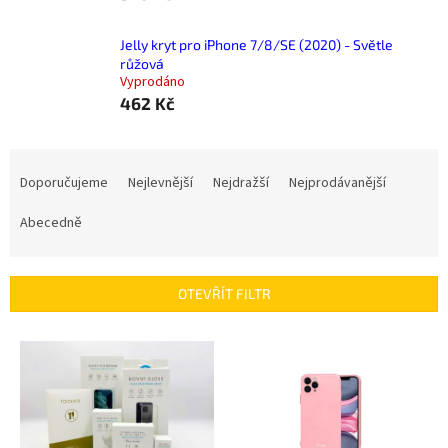
Jelly kryt pro iPhone 7/8/SE (2020) - Světle
růžová
Vyprodáno
462 Kč
Ř
a
Doporučujeme
Nejlevnější
Nejdražší
Nejprodávanější
z
e
Abecedně
n
í
p
OTEVŘÍT FILTR
r
o
V
d
ý
u
p
k
i
t
s
ů