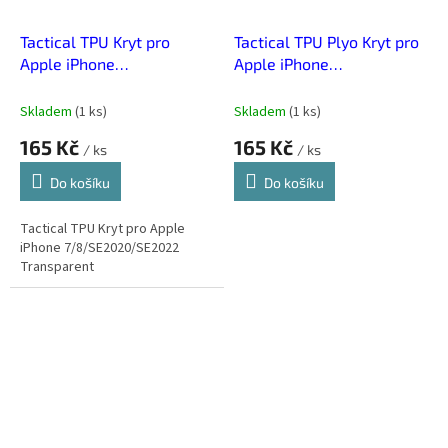
Tactical TPU Kryt pro
Tactical TPU Plyo Kryt pro
Apple iPhone
Apple iPhone
7/8/SE2020/SE2022
7/8/SE2020/SE2022
Transparent
Transparent
Skladem
(
1 ks
)
Skladem
(
1 ks
)
165 Kč
165 Kč
/ ks
/ ks
Do košíku
Do košíku
Tactical TPU Kryt pro Apple
iPhone 7/8/SE2020/SE2022
Transparent