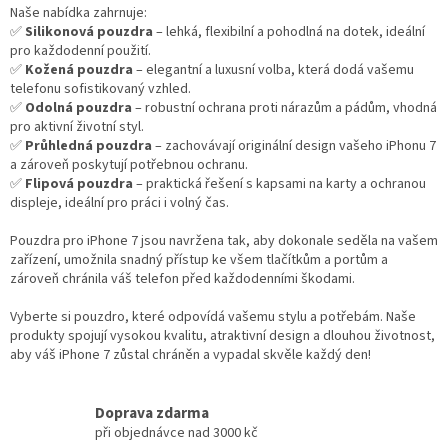
í
Naše nabídka zahrnuje:
p
✅
Silikonová pouzdra
– lehká, flexibilní a pohodlná na dotek, ideální
r
pro každodenní použití.
v
✅
Kožená pouzdra
– elegantní a luxusní volba, která dodá vašemu
k
telefonu sofistikovaný vzhled.
y
✅
Odolná pouzdra
– robustní ochrana proti nárazům a pádům, vhodná
v
pro aktivní životní styl.
ý
✅
Průhledná pouzdra
– zachovávají originální design vašeho iPhonu 7
p
a zároveň poskytují potřebnou ochranu.
i
✅
Flipová pouzdra
– praktická řešení s kapsami na karty a ochranou
s
displeje, ideální pro práci i volný čas.
u
Pouzdra pro iPhone 7 jsou navržena tak, aby dokonale seděla na vašem
zařízení, umožnila snadný přístup ke všem tlačítkům a portům a
zároveň chránila váš telefon před každodenními škodami.
Vyberte si pouzdro, které odpovídá vašemu stylu a potřebám. Naše
produkty spojují vysokou kvalitu, atraktivní design a dlouhou životnost,
aby váš iPhone 7 zůstal chráněn a vypadal skvěle každý den!
Doprava zdarma
při objednávce nad 3000 kč